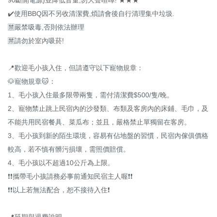
✔️使用BBQ因不另收清潔費,煩請會後自行清理集中垃圾.

🈲️嚴禁吸毒,否則依法辦理

🈲️請勿於室內吸菸!

📍歡迎毛小孩入住，但請遵守以下寵物規章：

🐶寵物規章🐱：

1、毛小孩入住最多限帶兩隻，需付清潔費$500/隻/晚。

2、寵物禁止跳上民宿內的沙發類、布類及客房內的床鋪、毛巾，及
不能共用民宿餐具、菜瓜布；並且，嚴格禁止單獨留在客房。

3、毛小孩到新的陌生環境，容易有佔地盤的習慣，民宿內傢俱價格
較高，若不慎有髒污損壞，需照價賠償。

4、毛小孩以不超過10公斤為上限。

❗️❗️攜帶毛小孩請務必事前通知民宿主人喔❗️❗️

❗️❗️以上若無法配合，恕不接待入住❗️

📍延期與退費說明
