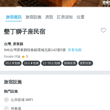
旅宿資訊
旅宿設施
房型
訂房須知
位置
墾丁獅子座民宿
台灣
,
屏東縣
946台灣屏東縣恆春鎮環城北路142巷5號
查看地圖
Google 評論
5
20人⬆包棟
10人⬇包棟
11~20人包棟
寵物友善
派對狂歡
旅宿設施
熱門設施
公共區域 WIFI
停車場