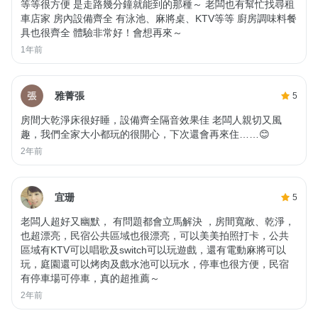
等等很方便 是走路幾分鐘就能到的那種～ 老闆也有幫忙找尋租
車店家 房內設備齊全 有泳池、麻將桌、KTV等等 廚房調味料餐
具也很齊全 體驗非常好！會想再來～
1年前
雅菁張
5
房間大乾淨床很好睡，設備齊全隔音效果佳 老闆人親切又風
趣，我們全家大小都玩的很開心，下次還會再來住……😊
2年前
宜珊
5
老闆人超好又幽默， 有問題都會立馬解決 ，房間寬敞、乾淨，
也超漂亮，民宿公共區域也很漂亮，可以美美拍照打卡，公共
區域有KTV可以唱歌及switch可以玩遊戲，還有電動麻將可以
玩，庭園還可以烤肉及戲水池可以玩水，停車也很方便，民宿
有停車場可停車，真的超推薦～
2年前