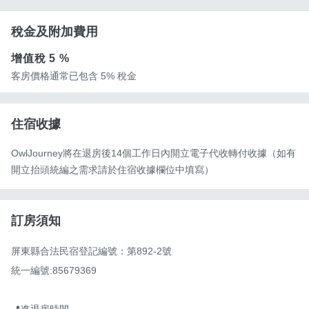
稅金及附加費用
增值稅
5 %
客房價格通常已包含 5% 稅金
住宿收據
OwlJourney將在退房後14個工作日內開立電子代收轉付收據（如有
開立抬頭統編之需求請於住宿收據欄位中填寫）
訂房須知
屏東縣合法民宿登記編號：第892-2號

統一編號:85679369

📍進退房時間
