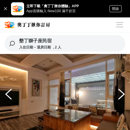
立即下載「奧丁丁揪你體驗」APP
開啟
App首購輸入 New100 滿千折百
墾丁獅子座民宿
入住日期 ~ 退房日期
, 2 人