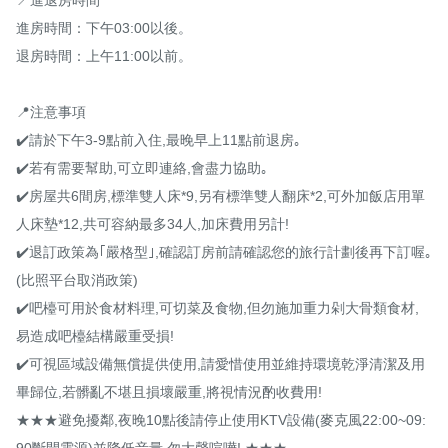
進房時間：下午03:00以後。

退房時間：上午11:00以前。

📍注意事項

✔️請於下午3-9點前入住,最晚早上11點前退房｡

✔️若有需要幫助,可立即連絡,會盡力協助｡

✔️房屋共6間房,標準雙人床*9,另有標準雙人翻床*2,可外加飯店用單
人床墊*12,共可容納最多34人,加床費用另計!

✔️退訂政策為｢嚴格型｣,確認訂房前請確認您的旅行計劃後再下訂喔｡
(比照平台取消政策)

✔️吧檯可用於食材料理,可切菜及食物,但勿施加重力剁大骨類食材,
易造成吧檯結構嚴重受損!

✔️可視區域設備無償提供使用,請愛惜使用並維持環境乾淨清潔及用
畢歸位,若髒亂不堪且損壞嚴重,將視情況酌收費用!

★★★避免擾鄰,夜晚10點後請停止使用KTV設備(麥克風22:00~09:
90斷開電源)並降低音量,勿大聲喧嘩! ★★★
