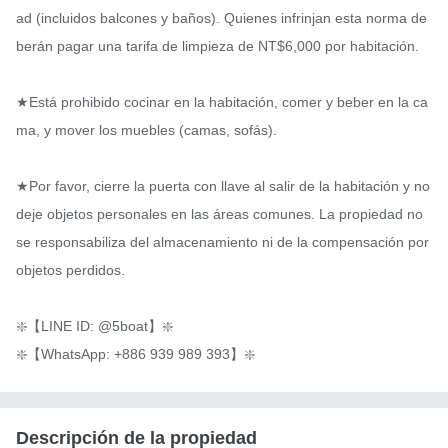
ad (incluidos balcones y baños). Quienes infrinjan esta norma de
berán pagar una tarifa de limpieza de NT$6,000 por habitación.

★Está prohibido cocinar en la habitación, comer y beber en la ca
ma, y ​​mover los muebles (camas, sofás).

★Por favor, cierre la puerta con llave al salir de la habitación y no 
deje objetos personales en las áreas comunes. La propiedad no 
se responsabiliza del almacenamiento ni de la compensación por 
objetos perdidos.

❇️【LINE ID: @5boat】❇️

❇️【WhatsApp: +886 939 989 393】❇️
Descripción de la propiedad