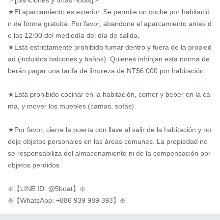
📌[Sanciones y otras notas]📌

★El aparcamiento es exterior. Se permite un coche por habitació
n de forma gratuita. Por favor, abandone el aparcamiento antes d
e las 12:00 del mediodía del día de salida.

★Está estrictamente prohibido fumar dentro y fuera de la propied
ad (incluidos balcones y baños). Quienes infrinjan esta norma de
berán pagar una tarifa de limpieza de NT$6,000 por habitación.

★Está prohibido cocinar en la habitación, comer y beber en la ca
ma, y ​​mover los muebles (camas, sofás).

★Por favor, cierre la puerta con llave al salir de la habitación y no 
deje objetos personales en las áreas comunes. La propiedad no 
se responsabiliza del almacenamiento ni de la compensación por 
objetos perdidos.

❇️【LINE ID: @5boat】❇️

❇️【WhatsApp: +886 939 989 393】❇️