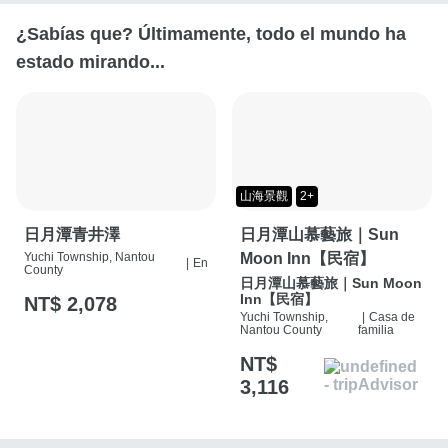
¿Sabías que? Últimamente, todo el mundo ha
estado mirando...
山海景觀
2+
日月潭青井澤
日月潭山慕藝旅｜Sun
Yuchi Township, Nantou
Moon Inn【民宿】
|
En
County
日月潭山慕藝旅｜Sun Moon
Inn【民宿】
NT$ 2,078
Yuchi Township,
|
Casa de
Nantou County
familia
NT$
3,116