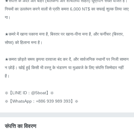
★संपत्ति के अंदर और बाहर (बालकनी और शौचालयों सहित) धूम्रपान सख्त वर्जित है। 
नियमों का उल्लंघन करने वालों से प्रति कमरा 6,000 NT$ का सफाई शुल्क लिया जाए
गा।

★कमरे में खाना पकाना मना है, बिस्तर पर खाना-पीना मना है, और फर्नीचर (बिस्तर, 
सोफा) को हिलाना मना है।

★कमरा छोड़ते समय कृपया दरवाजा बंद कर दें, और सार्वजनिक स्थानों पर निजी सामान 
न छोड़ें। खोई हुई किसी भी वस्तु के भंडारण या मुआवजे के लिए संपत्ति जिम्मेदार नहीं 
है।

❇️【LINE ID：@5boat】❇️

❇️【WhatsApp：+886 939 989 393】❇️
संपत्ति का विवरण