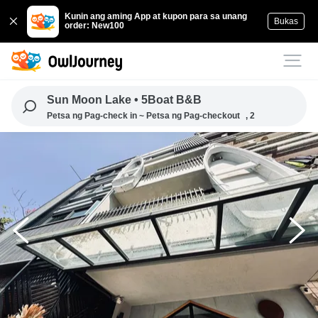
Kunin ang aming App at kupon para sa unang
Bukas
order: New100
Sun Moon Lake • 5Boat B&B
Petsa ng Pag-check in ~ Petsa ng Pag-checkout
, 2