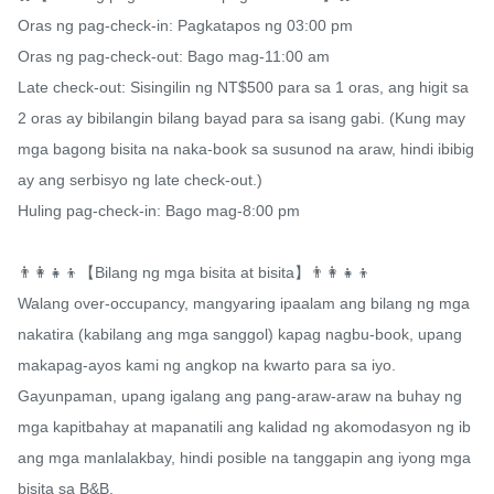
Oras ng pag-check-in: Pagkatapos ng 03:00 pm 

Oras ng pag-check-out: Bago mag-11:00 am 

Late check-out: Sisingilin ng NT$500 para sa 1 oras, ang higit sa 
2 oras ay bibilangin bilang bayad para sa isang gabi. (Kung may 
mga bagong bisita na naka-book sa susunod na araw, hindi ibibig
ay ang serbisyo ng late check-out.)

Huling pag-check-in: Bago mag-8:00 pm

👨‍👩‍👧‍👦【Bilang ng mga bisita at bisita】👨‍👩‍👧‍👦

Walang over-occupancy, mangyaring ipaalam ang bilang ng mga 
nakatira (kabilang ang mga sanggol) kapag nagbu-book, upang 
makapag-ayos kami ng angkop na kwarto para sa iyo.

Gayunpaman, upang igalang ang pang-araw-araw na buhay ng 
mga kapitbahay at mapanatili ang kalidad ng akomodasyon ng ib
ang mga manlalakbay, hindi posible na tanggapin ang iyong mga 
bisita sa B&B.
