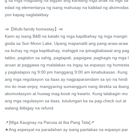
g sa mga magulang na bigyan ang kanilang mga anak na higit sa 
edad ng elementarya ng isang mahusay na kalidad ng akomodas
yon kapag naglalakbay.

📣【Multi-family homestay】📣

Kami ay isang B&B na katabi ng mga kapitbahay ng mga mangin
gisda sa Sun Moon Lake. Upang mapanatili ang pang-araw-araw 
na buhay ng mga kapitbahay, mahigpit na ipinagbabawal ang pag
takbo, pagtalon sa sahig, pagtapak, pagsigaw, paghagis ng mga l
aruan at paggawa ng malalakas na ingay sa espasyo ng homesta
y pagkatapos ng 9:00 pm hanggang 9:00 am kinabukasan. Kung 
ang mga regulasyon sa itaas ay nagpaparamdam sa iyo na hindi 
mo ito mae-enjoy, mangyaring sumangguni nang direkta sa ibang 
akomodasyon at huwag mag-book ng kwarto. Kung lalabagin mo 
ang mga regulasyon sa itaas, tutulungan ka sa pag-check out at 
walang ibibigay na refund.

📌[Mga Kaugnay na Parusa at Iba Pang Tala]📌

★Ang espesyal na paradahan ay isang panlabas na espasyo par