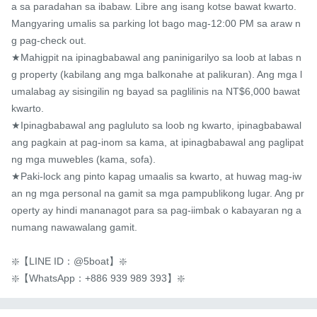
a sa paradahan sa ibabaw. Libre ang isang kotse bawat kwarto. 
Mangyaring umalis sa parking lot bago mag-12:00 PM sa araw n
g pag-check out.

★Mahigpit na ipinagbabawal ang paninigarilyo sa loob at labas n
g property (kabilang ang mga balkonahe at palikuran). Ang mga l
umalabag ay sisingilin ng bayad sa paglilinis na NT$6,000 bawat 
kwarto.

★Ipinagbabawal ang pagluluto sa loob ng kwarto, ipinagbabawal 
ang pagkain at pag-inom sa kama, at ipinagbabawal ang paglipat 
ng mga muwebles (kama, sofa).

★Paki-lock ang pinto kapag umaalis sa kwarto, at huwag mag-iw
an ng mga personal na gamit sa mga pampublikong lugar. Ang pr
operty ay hindi mananagot para sa pag-iimbak o kabayaran ng a
numang nawawalang gamit.

❇️【LINE ID：@5boat】❇️

❇️【WhatsApp：+886 939 989 393】❇️