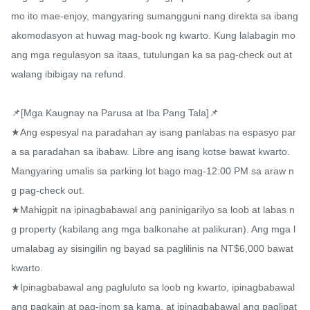
mo ito mae-enjoy, mangyaring sumangguni nang direkta sa ibang 
akomodasyon at huwag mag-book ng kwarto. Kung lalabagin mo 
ang mga regulasyon sa itaas, tutulungan ka sa pag-check out at 
walang ibibigay na refund.

📌[Mga Kaugnay na Parusa at Iba Pang Tala]📌

★Ang espesyal na paradahan ay isang panlabas na espasyo par
a sa paradahan sa ibabaw. Libre ang isang kotse bawat kwarto. 
Mangyaring umalis sa parking lot bago mag-12:00 PM sa araw n
g pag-check out.

★Mahigpit na ipinagbabawal ang paninigarilyo sa loob at labas n
g property (kabilang ang mga balkonahe at palikuran). Ang mga l
umalabag ay sisingilin ng bayad sa paglilinis na NT$6,000 bawat 
kwarto.

★Ipinagbabawal ang pagluluto sa loob ng kwarto, ipinagbabawal 
ang pagkain at pag-inom sa kama, at ipinagbabawal ang paglipat 