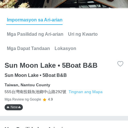
Impormasyon sa Ari-arian
Mga Pasilidad ng Ari-arian
Uri ng Kwarto
Mga Dapat Tandaan
Lokasyon
Sun Moon Lake • 5Boat B&B
Sun Moon Lake • 5Boat B&B
Taiwan
,
Nantou County
555台灣南投縣魚池鄉中山路292號
Tingnan ang Mapa
Mga Review ng Google
4.9
🔥 New🔥