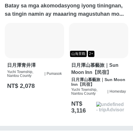
Batay sa mga akomodasyong iyong tiningnan,
sa tingin namin ay maaaring magustuhan mo...
山海景觀
2+
日月潭青井澤
日月潭山慕藝旅｜Sun
Yuchi Township,
Moon Inn【民宿】
|
Pumasok
Nantou County
日月潭山慕藝旅｜Sun Moon
Inn【民宿】
NT$ 2,078
Yuchi Township,
|
Homestay
Nantou County
NT$
3,116