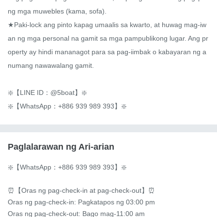
ng mga muwebles (kama, sofa).

★Paki-lock ang pinto kapag umaalis sa kwarto, at huwag mag-iw
an ng mga personal na gamit sa mga pampublikong lugar. Ang pr
operty ay hindi mananagot para sa pag-iimbak o kabayaran ng a
numang nawawalang gamit.

❇️【LINE ID：@5boat】❇️

❇️【WhatsApp：+886 939 989 393】❇️
Paglalarawan ng Ari-arian
❇️【WhatsApp：+886 939 989 393】❇️

⏰【Oras ng pag-check-in at pag-check-out】⏰

Oras ng pag-check-in: Pagkatapos ng 03:00 pm 

Oras ng pag-check-out: Bago mag-11:00 am 
