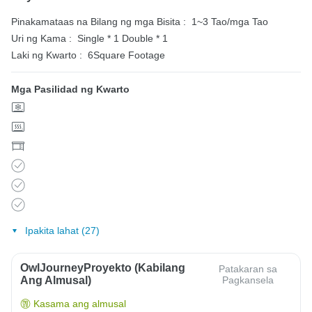
Pinakamataas na Bilang ng mga Bisita :
1~3 Tao/mga Tao
Uri ng Kama :
Single * 1
Double * 1
Laki ng Kwarto :
6Square Footage
Mga Pasilidad ng Kwarto
Ipakita lahat (27)
OwlJourneyProyekto (Kabilang
Patakaran sa
Ang Almusal)
Pagkansela
Kasama ang almusal