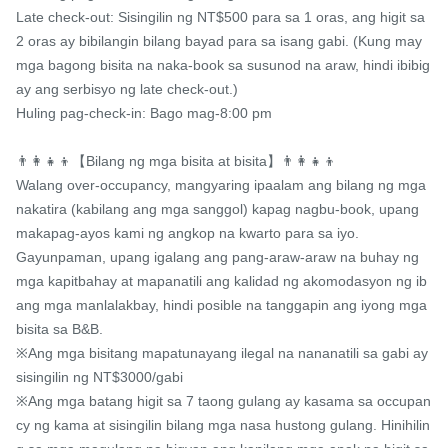
Late check-out: Sisingilin ng NT$500 para sa 1 oras, ang higit sa 
2 oras ay bibilangin bilang bayad para sa isang gabi. (Kung may 
mga bagong bisita na naka-book sa susunod na araw, hindi ibibig
ay ang serbisyo ng late check-out.)

Huling pag-check-in: Bago mag-8:00 pm

👨‍👩‍👧‍👦【Bilang ng mga bisita at bisita】👨‍👩‍👧‍👦

Walang over-occupancy, mangyaring ipaalam ang bilang ng mga 
nakatira (kabilang ang mga sanggol) kapag nagbu-book, upang 
makapag-ayos kami ng angkop na kwarto para sa iyo.

Gayunpaman, upang igalang ang pang-araw-araw na buhay ng 
mga kapitbahay at mapanatili ang kalidad ng akomodasyon ng ib
ang mga manlalakbay, hindi posible na tanggapin ang iyong mga 
bisita sa B&B.

※Ang mga bisitang mapatunayang ilegal na nananatili sa gabi ay 
sisingilin ng NT$3000/gabi

※Ang mga batang higit sa 7 taong gulang ay kasama sa occupan
cy ng kama at sisingilin bilang mga nasa hustong gulang. Hinihilin