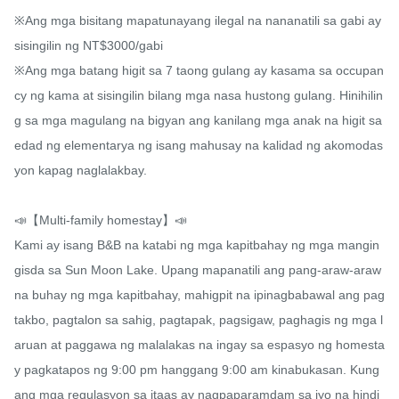
※Ang mga bisitang mapatunayang ilegal na nananatili sa gabi ay 
sisingilin ng NT$3000/gabi

※Ang mga batang higit sa 7 taong gulang ay kasama sa occupan
cy ng kama at sisingilin bilang mga nasa hustong gulang. Hinihilin
g sa mga magulang na bigyan ang kanilang mga anak na higit sa 
edad ng elementarya ng isang mahusay na kalidad ng akomodas
yon kapag naglalakbay.

📣【Multi-family homestay】📣

Kami ay isang B&B na katabi ng mga kapitbahay ng mga mangin
gisda sa Sun Moon Lake. Upang mapanatili ang pang-araw-araw 
na buhay ng mga kapitbahay, mahigpit na ipinagbabawal ang pag
takbo, pagtalon sa sahig, pagtapak, pagsigaw, paghagis ng mga l
aruan at paggawa ng malalakas na ingay sa espasyo ng homesta
y pagkatapos ng 9:00 pm hanggang 9:00 am kinabukasan. Kung 
ang mga regulasyon sa itaas ay nagpaparamdam sa iyo na hindi 