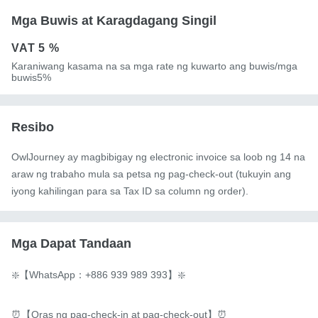
Mga Buwis at Karagdagang Singil
VAT
5 %
Karaniwang kasama na sa mga rate ng kuwarto ang buwis/mga
buwis5%
Resibo
OwlJourney ay magbibigay ng electronic invoice sa loob ng 14 na
araw ng trabaho mula sa petsa ng pag-check-out (tukuyin ang
iyong kahilingan para sa Tax ID sa column ng order).
Mga Dapat Tandaan
❇️【WhatsApp：+886 939 989 393】❇️

⏰【Oras ng pag-check-in at pag-check-out】⏰
