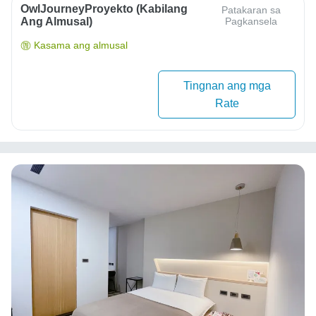
OwlJourneyProyekto (Kabilang
Patakaran sa
Ang Almusal)
Pagkansela
Kasama ang almusal
Tingnan ang mga
Rate