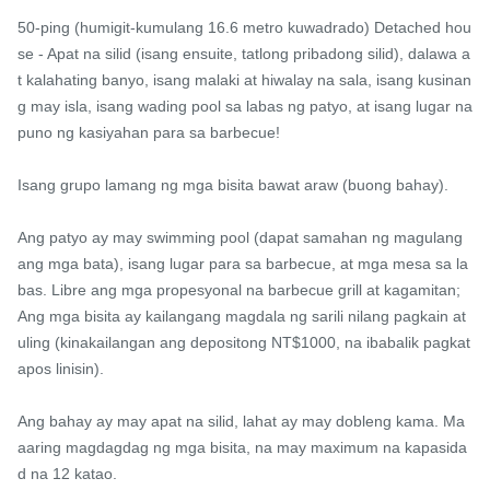
50-ping (humigit-kumulang 16.6 metro kuwadrado) Detached hou
se - Apat na silid (isang ensuite, tatlong pribadong silid), dalawa a
t kalahating banyo, isang malaki at hiwalay na sala, isang kusinan
g may isla, isang wading pool sa labas ng patyo, at isang lugar na 
puno ng kasiyahan para sa barbecue!

Isang grupo lamang ng mga bisita bawat araw (buong bahay).

Ang patyo ay may swimming pool (dapat samahan ng magulang 
ang mga bata), isang lugar para sa barbecue, at mga mesa sa la
bas. Libre ang mga propesyonal na barbecue grill at kagamitan; 
Ang mga bisita ay kailangang magdala ng sarili nilang pagkain at 
uling (kinakailangan ang depositong NT$1000, na ibabalik pagkat
apos linisin).

Ang bahay ay may apat na silid, lahat ay may dobleng kama. Ma
aaring magdagdag ng mga bisita, na may maximum na kapasida
d na 12 katao.
