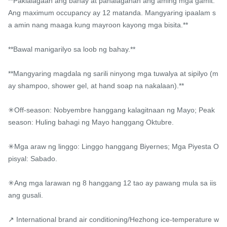
**Pakialagaan ang bahay at pahalagahan ang aming mga gamit. 
Ang maximum occupancy ay 12 matanda. Mangyaring ipaalam s
a amin nang maaga kung mayroon kayong mga bisita.**

**Bawal manigarilyo sa loob ng bahay.**

**Mangyaring magdala ng sarili ninyong mga tuwalya at sipilyo (m
ay shampoo, shower gel, at hand soap na nakalaan).**

✳Off-season: Nobyembre hanggang kalagitnaan ng Mayo; Peak 
season: Huling bahagi ng Mayo hanggang Oktubre.

✳Mga araw ng linggo: Linggo hanggang Biyernes; Mga Piyesta O
pisyal: Sabado.

✳Ang mga larawan ng 8 hanggang 12 tao ay pawang mula sa iis
ang gusali.

↗ International brand air conditioning/Hezhong ice-temperature w