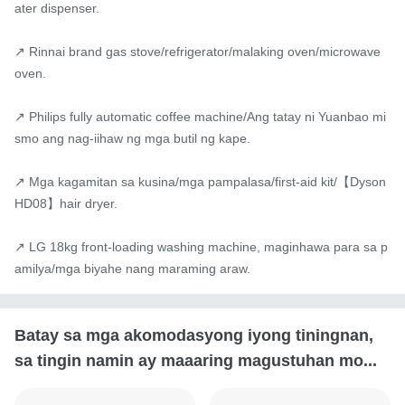
ater dispenser.

↗ Rinnai brand gas stove/refrigerator/malaking oven/microwave 
oven.

↗ Philips fully automatic coffee machine/Ang tatay ni Yuanbao mi
smo ang nag-iihaw ng mga butil ng kape.

↗ Mga kagamitan sa kusina/mga pampalasa/first-aid kit/【Dyson 
HD08】hair dryer.

↗ LG 18kg front-loading washing machine, maginhawa para sa p
amilya/mga biyahe nang maraming araw.
Batay sa mga akomodasyong iyong tiningnan,
sa tingin namin ay maaaring magustuhan mo...