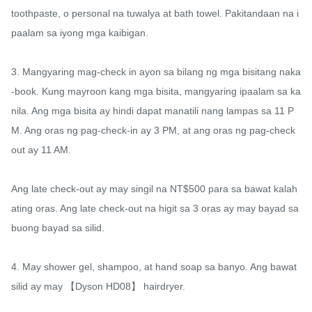
toothpaste, o personal na tuwalya at bath towel. Pakitandaan na i
paalam sa iyong mga kaibigan.

3. Mangyaring mag-check in ayon sa bilang ng mga bisitang naka
-book. Kung mayroon kang mga bisita, mangyaring ipaalam sa ka
nila. Ang mga bisita ay hindi dapat manatili nang lampas sa 11 P
M. Ang oras ng pag-check-in ay 3 PM, at ang oras ng pag-check 
out ay 11 AM.

Ang late check-out ay may singil na NT$500 para sa bawat kalah
ating oras. Ang late check-out na higit sa 3 oras ay may bayad sa 
buong bayad sa silid.

4. May shower gel, shampoo, at hand soap sa banyo. Ang bawat 
silid ay may 【Dyson HD08】 hairdryer.
