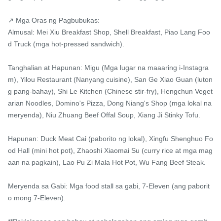
↗ Mga Oras ng Pagbubukas:

Almusal: Mei Xiu Breakfast Shop, Shell Breakfast, Piao Lang Foo
d Truck (mga hot-pressed sandwich).

Tanghalian at Hapunan: Migu (Mga lugar na maaaring i-Instagra
m), Yilou Restaurant (Nanyang cuisine), San Ge Xiao Guan (luton
g pang-bahay), Shi Le Kitchen (Chinese stir-fry), Hengchun Veget
arian Noodles, Domino's Pizza, Dong Niang's Shop (mga lokal na 
meryenda), Niu Zhuang Beef Offal Soup, Xiang Ji Stinky Tofu.

Hapunan: Duck Meat Cai (paborito ng lokal), Xingfu Shenghuo Fo
od Hall (mini hot pot), Zhaoshi Xiaomai Su (curry rice at mga mag
aan na pagkain), Lao Pu Zi Mala Hot Pot, Wu Fang Beef Steak.

Meryenda sa Gabi: Mga food stall sa gabi, 7-Eleven (ang paborit
o mong 7-Eleven).
