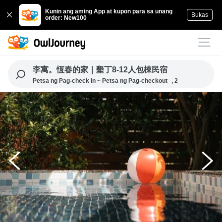
Kunin ang aming App at kupon para sa unang
Bukas
order: New100
李寓。恆春的家｜墾丁8-12人包棟民宿
Petsa ng Pag-check in ~ Petsa ng Pag-checkout
, 2