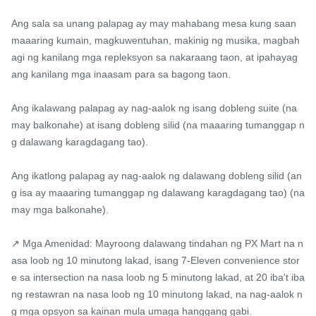
Ang sala sa unang palapag ay may mahabang mesa kung saan 
maaaring kumain, magkuwentuhan, makinig ng musika, magbah
agi ng kanilang mga repleksyon sa nakaraang taon, at ipahayag 
ang kanilang mga inaasam para sa bagong taon.

Ang ikalawang palapag ay nag-aalok ng isang dobleng suite (na 
may balkonahe) at isang dobleng silid (na maaaring tumanggap n
g dalawang karagdagang tao).

Ang ikatlong palapag ay nag-aalok ng dalawang dobleng silid (an
g isa ay maaaring tumanggap ng dalawang karagdagang tao) (na 
may mga balkonahe).

↗ Mga Amenidad: Mayroong dalawang tindahan ng PX Mart na n
asa loob ng 10 minutong lakad, isang 7-Eleven convenience stor
e sa intersection na nasa loob ng 5 minutong lakad, at 20 iba't iba
ng restawran na nasa loob ng 10 minutong lakad, na nag-aalok n
g mga opsyon sa kainan mula umaga hanggang gabi.
