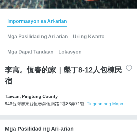
Impormasyon sa Ari-arian
Mga Pasilidad ng Ari-arian
Uri ng Kwarto
Mga Dapat Tandaan
Lokasyon
李寓。恆春的家｜墾丁8-12人包棟民
宿
Taiwan
,
Pingtung County
946台灣屏東縣恆春鎮恆南路2巷86弄71號
Tingnan ang Mapa
Mga Pasilidad ng Ari-arian