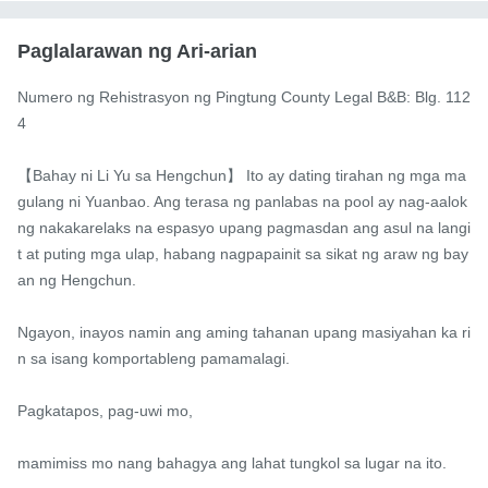
Paglalarawan ng Ari-arian
Numero ng Rehistrasyon ng Pingtung County Legal B&B: Blg. 112
4

【Bahay ni Li Yu sa Hengchun】 Ito ay dating tirahan ng mga ma
gulang ni Yuanbao. Ang terasa ng panlabas na pool ay nag-aalok 
ng nakakarelaks na espasyo upang pagmasdan ang asul na langi
t at puting mga ulap, habang nagpapainit sa sikat ng araw ng bay
an ng Hengchun.

Ngayon, inayos namin ang aming tahanan upang masiyahan ka ri
n sa isang komportableng pamamalagi.

Pagkatapos, pag-uwi mo,

mamimiss mo nang bahagya ang lahat tungkol sa lugar na ito.
