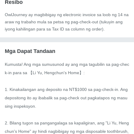
Resibo
OwlJourney ay magbibigay ng electronic invoice sa loob ng 14 na
araw ng trabaho mula sa petsa ng pag-check-out (tukuyin ang
iyong kahilingan para sa Tax ID sa column ng order).
Mga Dapat Tandaan
Kumusta! Ang mga sumusunod ay ang mga tagubilin sa pag-chec
k-in para sa 【Li Yu, Hengchun's Home】:

1. Kinakailangan ang deposito na NT$1000 sa pag-check-in. Ang 
depositong ito ay ibabalik sa pag-check out pagkatapos ng masu
sing inspeksyon.

2. Bilang tugon sa pangangalaga sa kapaligiran, ang "Li Yu, Heng
chun's Home" ay hindi nagbibigay ng mga disposable toothbrush, 