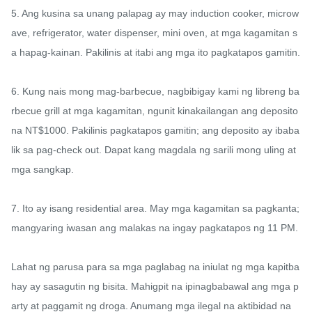
5. Ang kusina sa unang palapag ay may induction cooker, microw
ave, refrigerator, water dispenser, mini oven, at mga kagamitan s
a hapag-kainan. Pakilinis at itabi ang mga ito pagkatapos gamitin.

6. Kung nais mong mag-barbecue, nagbibigay kami ng libreng ba
rbecue grill at mga kagamitan, ngunit kinakailangan ang deposito 
na NT$1000. Pakilinis pagkatapos gamitin; ang deposito ay ibaba
lik sa pag-check out. Dapat kang magdala ng sarili mong uling at 
mga sangkap.

7. Ito ay isang residential area. May mga kagamitan sa pagkanta; 
mangyaring iwasan ang malakas na ingay pagkatapos ng 11 PM.

Lahat ng parusa para sa mga paglabag na iniulat ng mga kapitba
hay ay sasagutin ng bisita. Mahigpit na ipinagbabawal ang mga p
arty at paggamit ng droga. Anumang mga ilegal na aktibidad na 