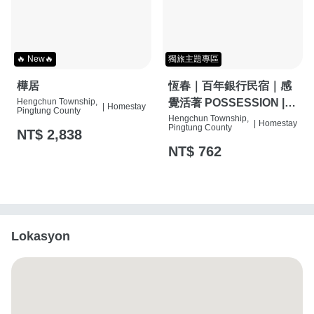
🔥 New🔥
獨旅主題專區
樺居
恆春｜百年銀行民宿｜感
Hengchun Township,
覺活著 POSSESSION |
|
Homestay
Pingtung County
背包客棧 | 恆春必住特色
Hengchun Township,
|
Homestay
Pingtung County
NT$ 2,838
旅店 | HOSTEL |
NT$ 762
Lokasyon