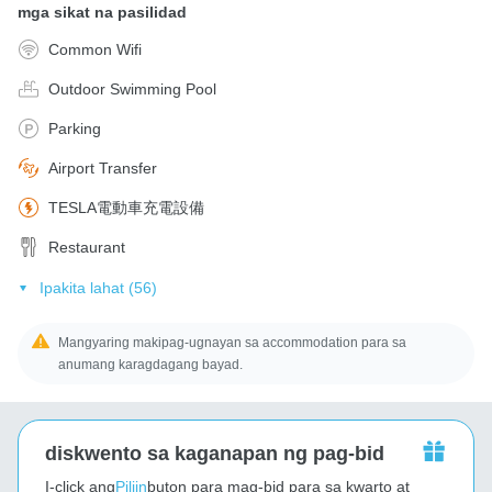
mga sikat na pasilidad
Common Wifi
Outdoor Swimming Pool
Parking
Airport Transfer
TESLA電動車充電設備
Restaurant
Ipakita lahat (56)
Mangyaring makipag-ugnayan sa accommodation para sa
anumang karagdagang bayad.
diskwento sa kaganapan ng pag-bid
I-click ang
Piliin
buton para mag-bid para sa kwarto at