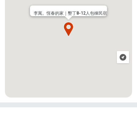
李寓。恆春的家｜墾丁8-12人包棟民宿