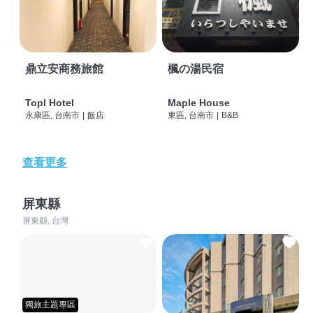
鼎立安商務旅館
楓の湯民宿
Topl Hotel
Maple House
永康區, 台南市
|
飯店
東區, 台南市
|
B&B
查看更多
屏東縣
屏東縣, 台灣
獨旅主題專區