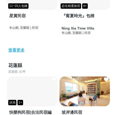
11~20人包棟
必住精選旅宿
4+
星賞民宿
『寗夏時光』包棟
冬山鄉, 宜蘭縣
|
民宿
Ning Xia Time Villa
冬山鄉, 宜蘭縣
|
民宿
查看更多
花蓮縣
花蓮縣, 台灣
泳池
1+
快樂狗民宿(合法民宿編
坡岸邊民宿