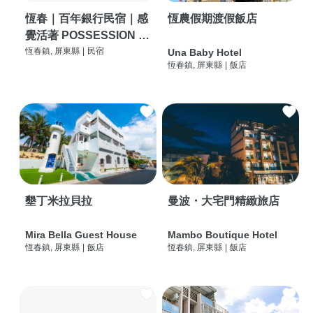
恆春｜百年銀行民宿｜感
恆農假期渡假飯店
覺活著 POSSESSION |
背包客棧 | 恆春必住特色
恆春鎮, 屏東縣
|
民宿
Una Baby Hotel
恆春鎮, 屏東縣
|
飯店
旅店 | HOSTEL |
墾丁米拉貝拉
曼波・大宅門精緻旅店
Mira Bella Guest House
Mambo Boutique Hotel
恆春鎮, 屏東縣
|
飯店
恆春鎮, 屏東縣
|
飯店