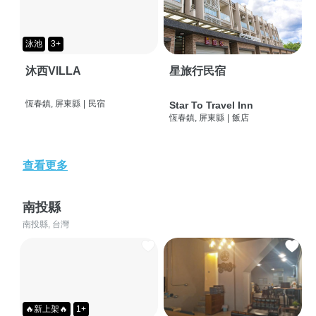
泳池
3+
沐西VILLA
星旅行民宿
恆春鎮, 屏東縣
|
民宿
Star To Travel Inn
恆春鎮, 屏東縣
|
飯店
查看更多
南投縣
南投縣, 台灣
🔥新上架🔥
1+