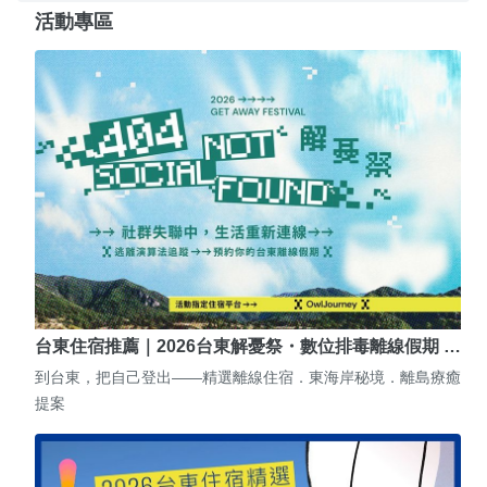
活動專區
台東住宿推薦｜2026台東解憂祭・數位排毒離線假期 …
到台東，把自己登出——精選離線住宿．東海岸秘境．離島療癒
提案