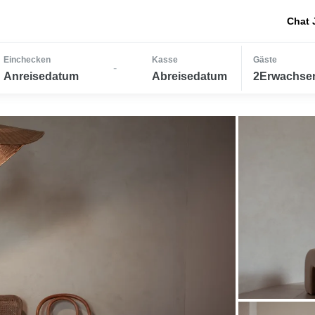
Chat 
Einchecken
Kasse
Gäste
-
Anreisedatum
Abreisedatum
2Erwachsen