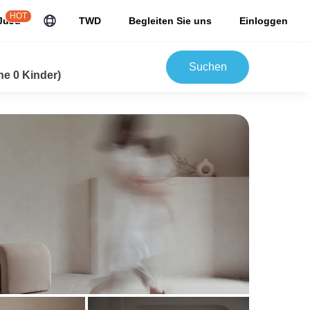
HOT
JuJu
TWD
Begleiten Sie uns
Einloggen
Suchen
e 0 Kinder)