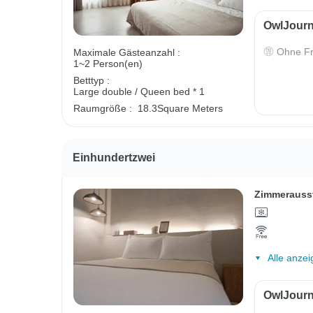
OwlJourn
Ohne Fr
Maximale Gästeanzahl :
1~2 Person(en)
Betttyp :
Large double / Queen bed * 1
Raumgröße :
18.3Square Meters
Einhundertzwei
Zimmerauss
Alle anzei
OwlJourn