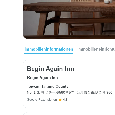
Immobilieninformationen
Immobilieneinrich
Begin Again Inn
Begin Again Inn
Taiwan
,
Taitung County
No. 1-3, 興安路一段580巷5弄, 台東市台東縣台灣 950
Google-Rezensionen
4.8