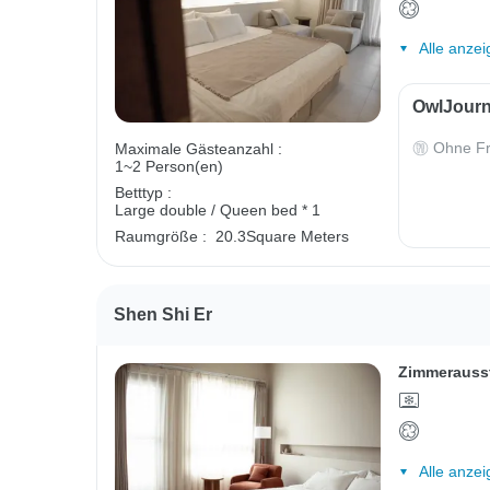
Alle anzei
OwlJourn
Ohne Fr
Maximale Gästeanzahl :
1~2 Person(en)
Betttyp :
Large double / Queen bed * 1
Raumgröße :
20.3Square Meters
Shen Shi Er
Zimmerauss
Alle anzei