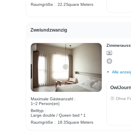
Raumgröße :
22.2Square Meters
Zweiundzwanzig
Zimmerauss
Alle anzei
OwlJourn
Ohne Fr
Maximale Gästeanzahl :
1~2 Person(en)
Betttyp :
Large double / Queen bed * 1
Raumgröße :
18.3Square Meters