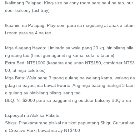
Ikalimang Palapag: King-size balcony room para sa 4 na tao, out
door balcony (ashtray)

Ikaanim na Palapag: Playroom para sa magulang at anak x tatam
i room para sa 4 na tao

Mga Alagang Hayop: Limitado sa wala pang 20 kg, binibilang bila
ng isang tao (hindi gumagamit ng kama, sofa, o tatami)

Extra Bed: NT$1000 (kasama ang unan NT$150, comforter NT$3
00, at mga toiletries)

Mga Bata: Wala pang 3 taong gulang na walang kama, walang da
gdag na bayad, isa bawat kwarto; Ang mga batang mahigit 3 taon
g gulang ay binibilang bilang isang tao

BBQ: NT$2000 para sa paggamit ng outdoor balcony BBQ area

Espesyal na Alok sa Pakete:

Shigu: Pinakamurang pisikal na tiket papuntang Shigu Cultural an
d Creative Park, bawat isa ay NT$400
