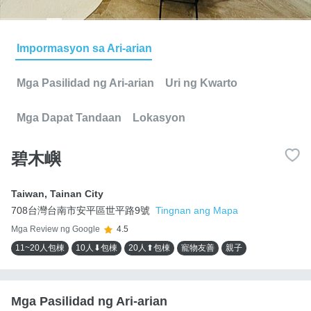
Impormasyon sa Ari-arian
Mga Pasilidad ng Ari-arian
Uri ng Kwarto
Mga Dapat Tandaan
Lokasyon
碧木嶼
Taiwan
,
Tainan City
708台灣台南市安平區世平路9號
Tingnan ang Mapa
Mga Review ng Google
4.5
11~20人包棟
10人⬇包棟
20人⬆包棟
寵物友善
親子
Mga Pasilidad ng Ari-arian