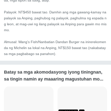
da, mga isport sa tubig, atbp.

Palayok: NT$450 bawat tao. Damhin ang mga gawang-kamay na 
palayok sa Anping, paghubog ng palayok, paghulma ng espada n
g leon, at mag-uwi ng ilang palayok sa Anping para gawin mo mis
mo.

Almusal: Wang's Fish/Nanbatian Dandan Burger na inirerekomen
da ng Michelin sa lokal na Anping, NT$150 bawat tao (nakabatay 
sa mga pagbabago sa panahon).
Batay sa mga akomodasyong iyong tiningnan,
sa tingin namin ay maaaring magustuhan mo...