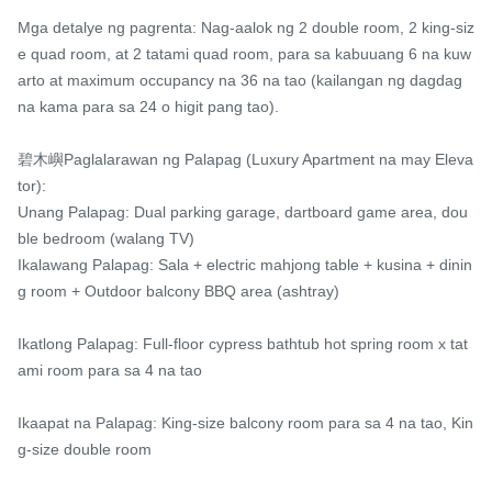
Mga detalye ng pagrenta: Nag-aalok ng 2 double room, 2 king-siz
e quad room, at 2 tatami quad room, para sa kabuuang 6 na kuw
arto at maximum occupancy na 36 na tao (kailangan ng dagdag 
na kama para sa 24 o higit pang tao).

碧木嶼Paglalarawan ng Palapag (Luxury Apartment na may Eleva
tor):

Unang Palapag: Dual parking garage, dartboard game area, dou
ble bedroom (walang TV)

Ikalawang Palapag: Sala + electric mahjong table + kusina + dinin
g room + Outdoor balcony BBQ area (ashtray)

Ikatlong Palapag: Full-floor cypress bathtub hot spring room x tat
ami room para sa 4 na tao

Ikaapat na Palapag: King-size balcony room para sa 4 na tao, Kin
g-size double room
