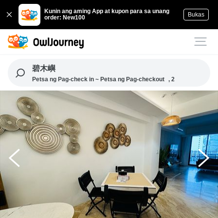
Kunin ang aming App at kupon para sa unang
Bukas
order: New100
碧木嶼
Petsa ng Pag-check in ~ Petsa ng Pag-checkout
, 2