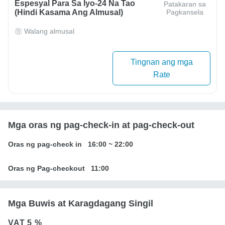
Espesyal Para Sa Iyo-24 Na Tao
Patakaran sa
(hindi Kasama Ang Almusal)
Pagkansela
Walang almusal
Tingnan ang mga
Rate
Mga oras ng pag-check-in at pag-check-out
Oras ng pag-check in
16:00
~
22:00
Oras ng Pag-checkout
11:00
Mga Buwis at Karagdagang Singil
VAT
5 %