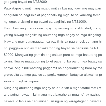
gdagang bayad na NT$2000.

Pagkatapos gamitin ang mga gamit sa kusina, ikaw ang may pan
anagutan sa paglilinis at pagbabalik ng mga ito sa kanilang tama
ng lugar, o sisingilin ng bayad sa paglilinis na NT$1000.

Kung ikaw ang mag-aayos ng iyong sariling mga aktibidad, mang
yaring huwag magdikit ng anumang mga bagay sa mga dingding. 
Ikaw ang may pananagutan sa paglilinis sa pag-check out; ang hi
ndi paggawa nito ay magkakaroon ng bayad sa paglilinis na NT
$2000. Mangyaring gamitin ang salaan para sa mga basurang pa
gkain. Huwag magtapon ng toilet paper o iba pang mga bagay sa 
banyo. Ang hindi wastong paggamit na nagdudulot ng bara ay ma
greresulta sa mga gastos sa pagkukumpuni batay sa aktwal na pr
esyo ng pagkukumpuni.

Kung ang anumang mga bagay sa ari-arian o mga tatami mat (m
angyaring huwag hilahin ang mga bagahe sa mga ito) ay nasira, 
nawala, o labis na nadumihan, sisingilin ng karagdagang bayad s