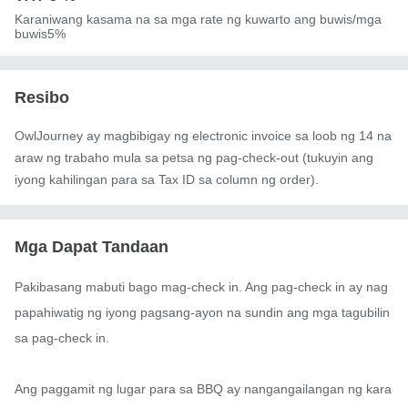
Karaniwang kasama na sa mga rate ng kuwarto ang buwis/mga
buwis5%
Resibo
OwlJourney ay magbibigay ng electronic invoice sa loob ng 14 na
araw ng trabaho mula sa petsa ng pag-check-out (tukuyin ang
iyong kahilingan para sa Tax ID sa column ng order).
Mga Dapat Tandaan
Pakibasang mabuti bago mag-check in. Ang pag-check in ay nag
papahiwatig ng iyong pagsang-ayon na sundin ang mga tagubilin 
sa pag-check in.

Ang paggamit ng lugar para sa BBQ ay nangangailangan ng kara