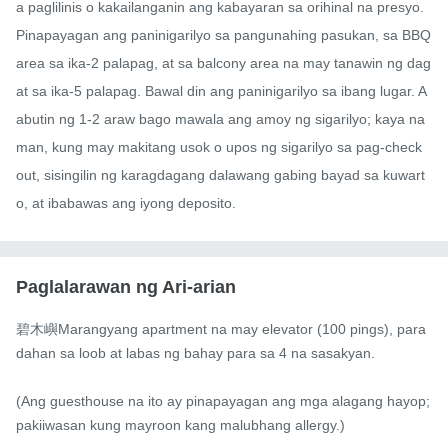
a paglilinis o kakailanganin ang kabayaran sa orihinal na presyo.

Pinapayagan ang paninigarilyo sa pangunahing pasukan, sa BBQ 
area sa ika-2 palapag, at sa balcony area na may tanawin ng dag
at sa ika-5 palapag. Bawal din ang paninigarilyo sa ibang lugar. A
abutin ng 1-2 araw bago mawala ang amoy ng sigarilyo; kaya na
man, kung may makitang usok o upos ng sigarilyo sa pag-check 
out, sisingilin ng karagdagang dalawang gabing bayad sa kuwart
o, at ibabawas ang iyong deposito.
Paglalarawan ng Ari-arian
碧木嶼Marangyang apartment na may elevator (100 pings), para
dahan sa loob at labas ng bahay para sa 4 na sasakyan.

(Ang guesthouse na ito ay pinapayagan ang mga alagang hayop; 
pakiiwasan kung mayroon kang malubhang allergy.)
