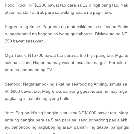
Food Truck: NT$1200 bawat tao para sa 12 o higit pang tao. Nak
atuon na staff at trak para sa walang abala na pag-iihaw.

Pagrenta ng Kotse: Pagrenta ng motorsiklo mula sa Tainan Statio
n, paghahatid ng bagahe sa iyong guesthouse. Diskwento ng NT
$50 bawat sasakyan.

Mga Tusok: NT$700 bawat tao para sa 8 o higit pang tao. Mga tu
sok na istilong Hapon na may walnut-insulated na grill. Perpekto 
para sa panonood ng TV.

Seafood: Nagtatampok ng sikat na seafood ng Anping, simula sa 
NT$800 bawat tao. Magrelaks sa iyong guesthouse na may mga 
pagkaing inihahatid ng iyong butler.

Yate: Pag-aarkila ng bangka simula sa NT$1000 bawat tao. Magr
enta ng bangka para sa 5 tao para sa isang pribadong paglalakb
ay, panonood ng paglubog ng araw, pamimili ng talaba, pangingis