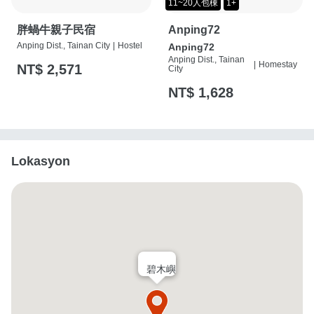
11~20人包棟
1+
胖蝸牛親子民宿
Anping72
Anping Dist., Tainan City
|
Hostel
Anping72
Anping Dist., Tainan
|
Homestay
NT$ 2,571
City
NT$ 1,628
Lokasyon
碧木嶼