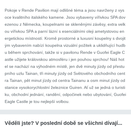
Pokoje v Rende Pavilion mají odlišné téma a jsou navrženy z vys
oce kvalitního italského kamene. Jsou vybaveny vířivkou SPA dov
ezenou z Německa, koupelnami se skleněnými závěsy, extra velk
ou vířivkou SPA a parní lázní s esenciálními oleji ametystovou en
ergetickou místností. Kromě prostorné a luxusní koupelny s dvojit
ým vybavením nabízí koupelna vizuální požitek a uklidňující hudb
u během sprchování, takže si v pavilonu Rende v Guofei Eagle C
astle užijete královskou atmosféru i jen pouhou sprchou! Náš hot
el se nachází na výhodném místě, jen dvě minuty jízdy od přestu
pního uzlu Tainan, tři minuty jízdy od Světového obchodního cent
ra Tainan, pět minut jízdy od centra Tainanu a osm minut jízdy od 
stanice vysokorychlostní železnice Guiren. Ať už se jedná o turisti
ku, obchodní jednání, randění, odpočinek nebo ubytování, Guofei 
Eagle Castle je tou nejlepší volbou.
Věděli jste? V poslední době se všichni dívají...