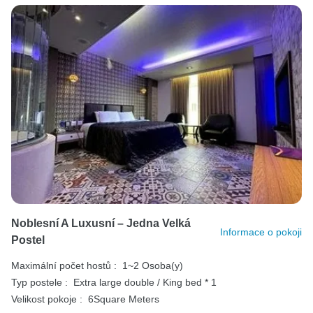
Noblesní A Luxusní – Jedna Velká
Informace o pokoji
Postel
Maximální počet hostů :
1~2 Osoba(y)
Typ postele :
Extra large double / King bed * 1
Velikost pokoje :
6Square Meters