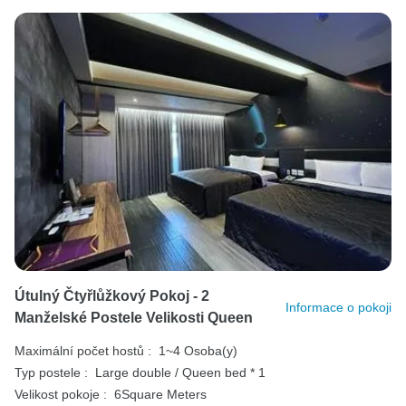
Útulný Čtyřlůžkový Pokoj - 2
Informace o pokoji
Manželské Postele Velikosti Queen
Maximální počet hostů :
1~4 Osoba(y)
Typ postele :
Large double / Queen bed * 1
Velikost pokoje :
6Square Meters