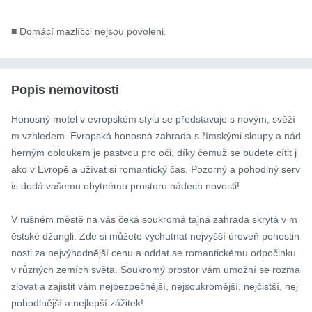
■ Domácí mazlíčci nejsou povoleni.
Popis nemovitosti
Honosný motel v evropském stylu se představuje s novým, svěží
m vzhledem. Evropská honosná zahrada s římskými sloupy a nád
herným obloukem je pastvou pro oči, díky čemuž se budete cítit j
ako v Evropě a užívat si romantický čas. Pozorný a pohodlný serv
is dodá vašemu obytnému prostoru nádech novosti!

V rušném městě na vás čeká soukromá tajná zahrada skrytá v m
ěstské džungli. Zde si můžete vychutnat nejvyšší úroveň pohostin
nosti za nejvýhodnější cenu a oddat se romantickému odpočinku 
v různých zemích světa. Soukromý prostor vám umožní se rozma
zlovat a zajistit vám nejbezpečnější, nejsoukromější, nejčistší, nej
pohodlnější a nejlepší zážitek!
