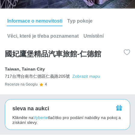
Informace o nemovitosti
Typ pokoje
Věci, které je třeba poznamenat
Umístění
國妃鷹堡精品汽車旅館-仁德館
Taiwan
,
Tainan City
717台灣台南市仁德區仁義路205號
Zobrazit mapu
Recenze na Googlu
4
sleva na aukci
Klikněte na
Vyberte
tlačítko pro podání nabídky na pokoj a
získání slevy.