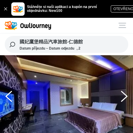
Stáhněte si naši aplikaci a kupón na první
OTEVŘEN
objednávku: New100
國妃鷹堡精品汽車旅館-仁德館
Datum příjezdu ~ Datum odjezdu
, 2