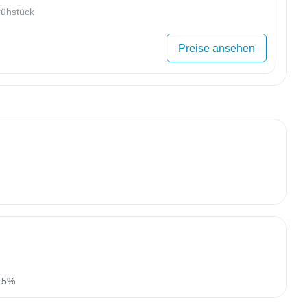
ühstück
Preise ansehen
n.5%