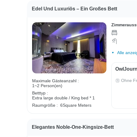
Edel Und Luxuriös – Ein Großes Bett
Zimmerauss
Alle anzei
OwlJourn
Ohne Fr
Maximale Gästeanzahl :
1~2 Person(en)
Betttyp :
Extra large double / King bed * 1
Raumgröße :
6Square Meters
Elegantes Noble-One-Kingsize-Bett