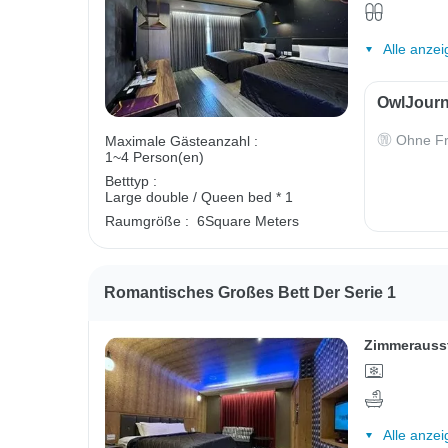
Alle anzei
OwlJourn
Ohne Fr
Maximale Gästeanzahl :
1~4 Person(en)
Betttyp :
Large double / Queen bed * 1
Raumgröße :
6Square Meters
Romantisches Großes Bett Der Serie 1
Zimmerauss
Alle anzei