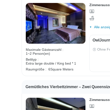
Zimmerauss
Alle anzei
OwlJourn
Ohne Fr
Maximale Gästeanzahl :
1~2 Person(en)
Betttyp :
Extra large double / King bed * 1
Raumgröße :
6Square Meters
Gemütliches Vierbettzimmer – Zwei Queensiz
Zimmerauss