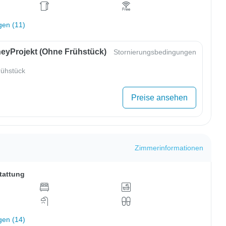
gen (11)
eyProjekt (ohne Frühstück)
Stornierungsbedingungen
ühstück
Preise ansehen
Zimmerinformationen
tattung
gen (14)