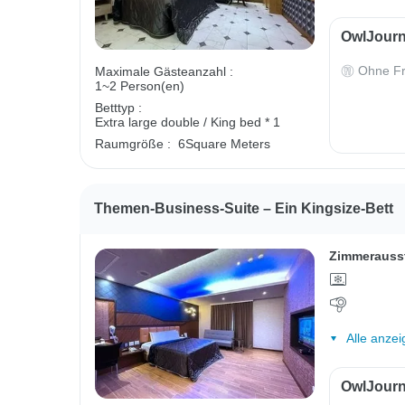
OwlJourn
Ohne Fr
Maximale Gästeanzahl :
1~2 Person(en)
Betttyp :
Extra large double / King bed * 1
Raumgröße :
6Square Meters
Themen-Business-Suite – Ein Kingsize-Bett
Zimmerauss
Alle anzei
OwlJourn