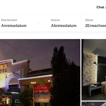
Chat 
Einchecken
Kasse
Gäste
-
Anreisedatum
Abreisedatum
2Erwachsen