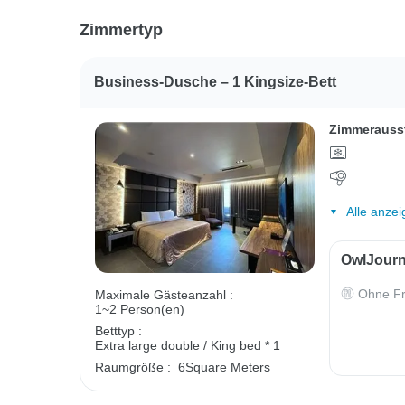
Zimmertyp
Business-Dusche – 1 Kingsize-Bett
Zimmerauss
Alle anzei
OwlJourn
Ohne Fr
Maximale Gästeanzahl :
1~2 Person(en)
Betttyp :
Extra large double / King bed * 1
Raumgröße :
6Square Meters