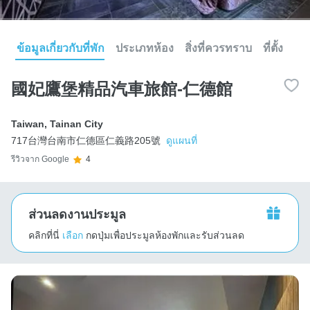
ข้อมูลเกี่ยวกับที่พัก
ประเภทห้อง
สิ่งที่ควรทราบ
ที่ตั้ง
國妃鷹堡精品汽車旅館-仁德館
Taiwan
,
Tainan City
717台灣台南市仁德區仁義路205號
ดูแผนที่
รีวิวจาก Google
4
ส่วนลดงานประมูล
คลิกที่นี่
เลือก
กดปุ่มเพื่อประมูลห้องพักและรับส่วนลด