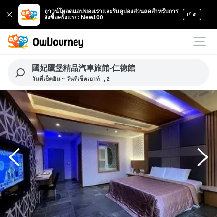
ดาวน์โหลดแอปของเราและรับคูปองส่วนลดสำหรับการ
เปิด
สั่งซื้อครั้งแรก: New100
國妃鷹堡精品汽車旅館-仁德館
วันที่เช็คอิน ~ วันที่เช็คเอาท์
, 2