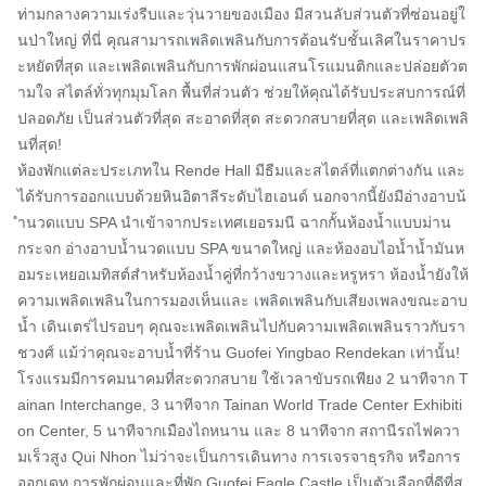
ท่ามกลางความเร่งรีบและวุ่นวายของเมือง มีสวนลับส่วนตัวที่ซ่อนอยู่ใ
นป่าใหญ่ ที่นี่ คุณสามารถเพลิดเพลินกับการต้อนรับชั้นเลิศในราคาปร
ะหยัดที่สุด และเพลิดเพลินกับการพักผ่อนแสนโรแมนติกและปล่อยตัวต
ามใจ สไตล์ทั่วทุกมุมโลก พื้นที่ส่วนตัว ช่วยให้คุณได้รับประสบการณ์ที่
ปลอดภัย เป็นส่วนตัวที่สุด สะอาดที่สุด สะดวกสบายที่สุด และเพลิดเพลิ
นที่สุด!

ห้องพักแต่ละประเภทใน Rende Hall มีธีมและสไตล์ที่แตกต่างกัน และ
ได้รับการออกแบบด้วยหินอิตาลีระดับไฮเอนด์ นอกจากนี้ยังมีอ่างอาบน้
ำนวดแบบ SPA นำเข้าจากประเทศเยอรมนี ฉากกั้นห้องน้ำแบบม่าน
กระจก อ่างอาบน้ำนวดแบบ SPA ขนาดใหญ่ และห้องอบไอน้ำน้ำมันห
อมระเหยอเมทิสต์สำหรับห้องน้ำคู่ที่กว้างขวางและหรูหรา ห้องน้ำยังให้
ความเพลิดเพลินในการมองเห็นและ เพลิดเพลินกับเสียงเพลงขณะอาบ
น้ำ เดินเตร่ไปรอบๆ คุณจะเพลิดเพลินไปกับความเพลิดเพลินราวกับรา
ชวงศ์ แม้ว่าคุณจะอาบน้ำที่ร้าน Guofei Yingbao Rendekan เท่านั้น! 
โรงแรมมีการคมนาคมที่สะดวกสบาย ใช้เวลาขับรถเพียง 2 นาทีจาก T
ainan Interchange, 3 นาทีจาก Tainan World Trade Center Exhibiti
on Center, 5 นาทีจากเมืองไถหนาน และ 8 นาทีจาก สถานีรถไฟควา
มเร็วสูง Qui Nhon ไม่ว่าจะเป็นการเดินทาง การเจรจาธุรกิจ หรือการ
ออกเดท การพักผ่อนและที่พัก Guofei Eagle Castle เป็นตัวเลือกที่ดีที่สุ