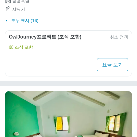
공용욕실
샤워기
모두 표시 (16)
OwlJourney프로젝트 (조식 포함)
취소 정책
조식 포함
요금 보기