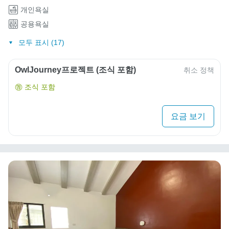
개인욕실
공용욕실
모두 표시 (17)
OwlJourney프로젝트 (조식 포함)
취소 정책
조식 포함
요금 보기