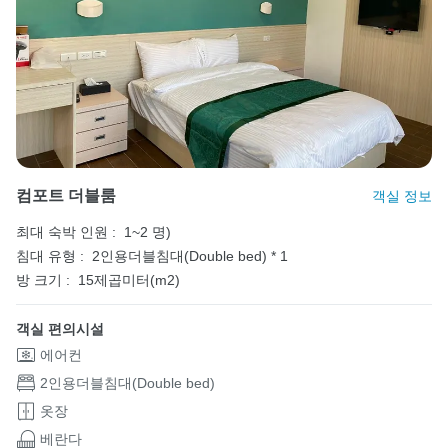
컴포트 더블룸
객실 정보
최대 숙박 인원 :
1~2 명)
침대 유형 :
2인용더블침대(Double bed) * 1
방 크기 :
15제곱미터(m2)
객실 편의시설
에어컨
2인용더블침대(Double bed)
옷장
베란다