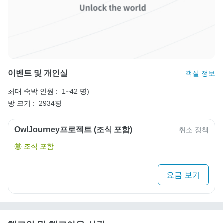
이벤트 및 개인실
객실 정보
최대 숙박 인원 :
1~42 명)
방 크기 :
2934평
OwlJourney프로젝트 (조식 포함)
취소 정책
조식 포함
요금 보기