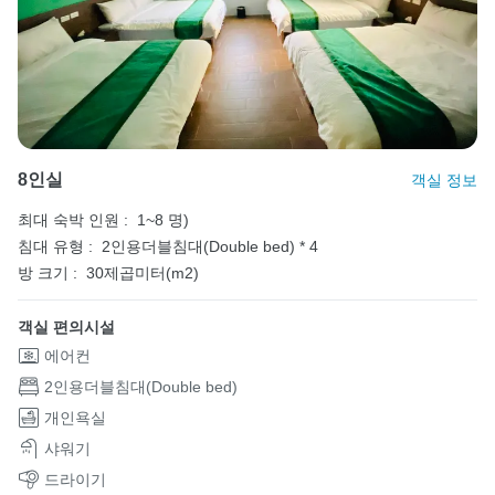
8인실
객실 정보
최대 숙박 인원 :
1~8 명)
침대 유형 :
2인용더블침대(Double bed) * 4
방 크기 :
30제곱미터(m2)
객실 편의시설
에어컨
2인용더블침대(Double bed)
개인욕실
샤워기
드라이기