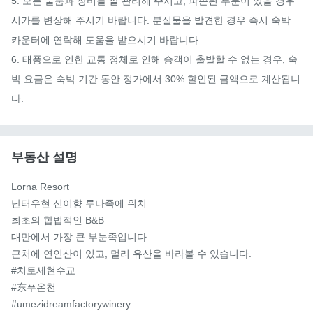
5. 모든 물품과 장비를 잘 관리해 주시고, 파손된 부분이 있을 경우 
시가를 변상해 주시기 바랍니다. 분실물을 발견한 경우 즉시 숙박 
카운터에 연락해 도움을 받으시기 바랍니다.

6. 태풍으로 인한 교통 정체로 인해 승객이 출발할 수 없는 경우, 숙
박 요금은 숙박 기간 동안 정가에서 30% 할인된 금액으로 계산됩니
다.
부동산 설명
Lorna Resort

난터우현 신이향 루나족에 위치

최초의 합법적인 B&B

대만에서 가장 큰 부눈족입니다.

근처에 연인산이 있고, 멀리 유산을 바라볼 수 있습니다.

#치토세현수교

#东푸온천

#umezidreamfactorywinery
