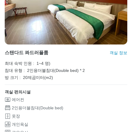
스탠다드 콰드러플룸
객실 정보
최대 숙박 인원 :
1~4 명)
침대 유형 :
2인용더블침대(Double bed) * 2
방 크기 :
20제곱미터(m2)
객실 편의시설
에어컨
2인용더블침대(Double bed)
옷장
개인욕실