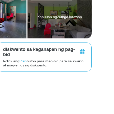
Kabuuan ng20mga larawan
diskwento sa kaganapan ng pag-
bid
I-click ang
Piliin
buton para mag-bid para sa kwarto
at mag-enjoy ng diskwento.