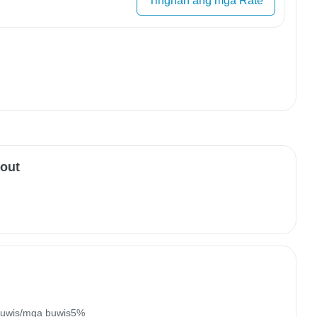
Tingnan ang mga Rate
-out
buwis/mga buwis5%