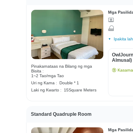
Mga Pasilid
Ipakita la
OwlJourn
Almusal)
Pinakamataas na Bilang ng mga
Kasama 
Bisita :
1~2 Tao/mga Tao
Uri ng Kama :
Double * 1
Laki ng Kwarto :
15Square Meters
Standard Quadruple Room
Mga Pasilid