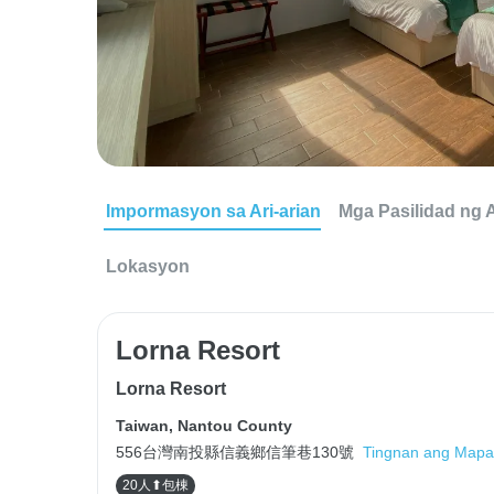
Impormasyon sa Ari-arian
Mga Pasilidad ng A
Lokasyon
Lorna Resort
Lorna Resort
Taiwan
,
Nantou County
556台灣南投縣信義鄉信筆巷130號
Tingnan ang Mapa
20人⬆包棟