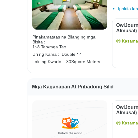
Ipakita la
OwlJourn
Almusal)
Pinakamataas na Bilang ng mga
Kasama 
Bisita :
1~8 Tao/mga Tao
Uri ng Kama :
Double * 4
Laki ng Kwarto :
30Square Meters
Mga Kaganapan At Pribadong Silid
OwlJourn
Almusal)
Kasama 