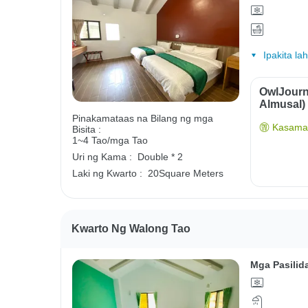
Ipakita la
OwlJourn
Almusal)
Pinakamataas na Bilang ng mga
Kasama 
Bisita :
1~4 Tao/mga Tao
Uri ng Kama :
Double * 2
Laki ng Kwarto :
20Square Meters
Kwarto Ng Walong Tao
Mga Pasilid