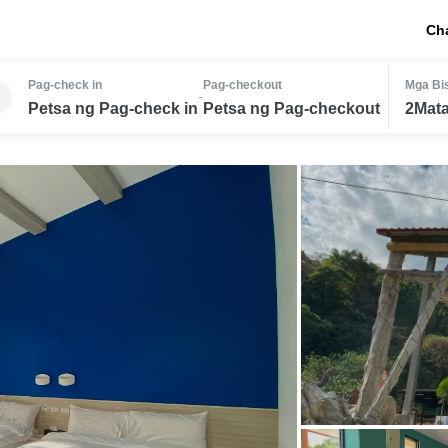
Ch
Pag-check in
Pag-checkout
Mga Bis
-
Petsa ng Pag-check in
Petsa ng Pag-checkout
2Mata