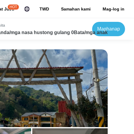
HOT
at JuJu
TWD
Samahan kami
Mag-log in
ita
Maghanap
nda/mga nasa hustong gulang 0Bata/mga anak