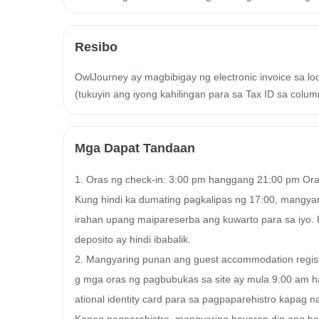
Resibo
OwlJourney ay magbibigay ng electronic invoice sa l
(tukuyin ang iyong kahilingan para sa Tax ID sa colum
Mga Dapat Tandaan
1. Oras ng check-in: 3:00 pm hanggang 21:00 pm Ora
Kung hindi ka dumating pagkalipas ng 17:00, mangy
irahan upang maipareserba ang kuwarto para sa iyo. Ku
deposito ay hindi ibabalik.

2. Mangyaring punan ang guest accommodation regist
g mga oras ng pagbubukas sa site ay mula 9:00 am h
ational identity card para sa pagpaparehistro kapag na