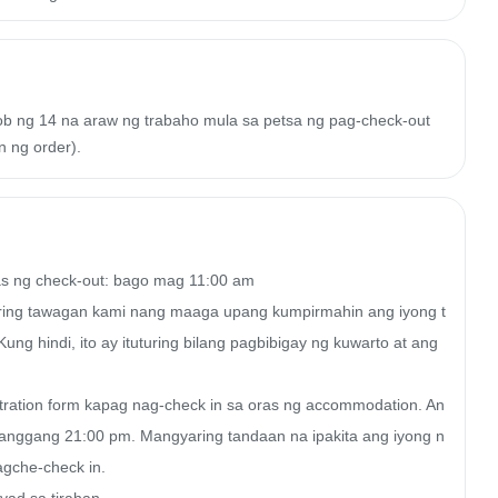
oob ng 14 na araw ng trabaho mula sa petsa ng pag-check-out
n ng order).
s ng check-out: bago mag 11:00 am

aring tawagan kami nang maaga upang kumpirmahin ang iyong t
ng hindi, ito ay ituturing bilang pagbibigay ng kuwarto at ang 
ration form kapag nag-check in sa oras ng accommodation. An
anggang 21:00 pm. Mangyaring tandaan na ipakita ang iyong n
gche-check in.
