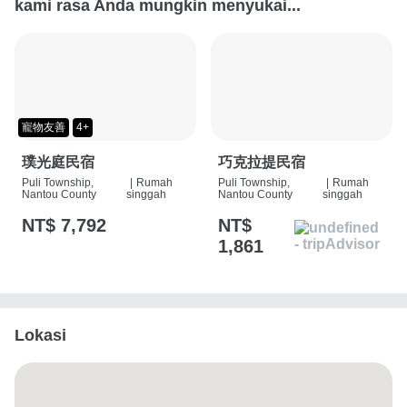
kami rasa Anda mungkin menyukai...
寵物友善
4+
璞光庭民宿
巧克拉提民宿
Puli Township,
|
Rumah
Puli Township,
|
Rumah
Nantou County
singgah
Nantou County
singgah
NT$ 7,792
NT$
1,861
Lokasi