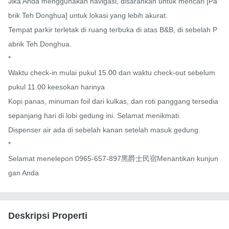
Jika Anda menggunakan navigasi, disarankan untuk mencari [Pa
brik Teh Donghua] untuk lokasi yang lebih akurat.

Tempat parkir terletak di ruang terbuka di atas B&B, di sebelah P
abrik Teh Donghua.

*

Waktu check-in mulai pukul 15.00 dan waktu check-out sebelum 
pukul 11.00 keesokan harinya

Kopi panas, minuman foil dari kulkas, dan roti panggang tersedia 
sepanjang hari di lobi gedung ini. Selamat menikmati.

Dispenser air ada di sebelah kanan setelah masuk gedung.

*

Selamat menelepon 0965-657-897黑爵士民宿Menantikan kunjun
gan Anda
Deskripsi Properti