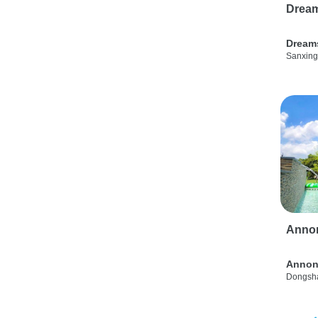
Drea
Dream
Sanxing
Anno
Annon
Dongsha