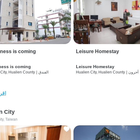
ness is coming
Leisure Homestay
ness is coming
Leisure Homestay
آحرون
|
Hualien City, Hualien County
الفندق
|
City, Hualien County
اقرأ
n City
ity, Taiwan