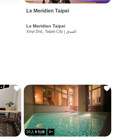
Le Meridien Taipei
Le Meridien Taipei
الفندق
|
Xinyi Dist., Taipei City
20人⬆包棟
4+