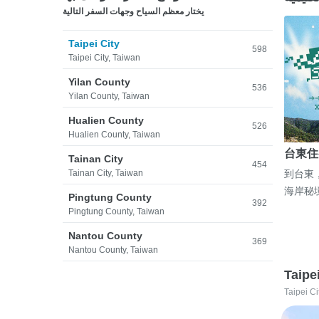
يختار معظم السياح وجهات السفر التالية
Taipei City
598
Taipei City, Taiwan
Yilan County
536
Yilan County, Taiwan
Hualien County
526
Hualien County, Taiwan
台東住
Tainan City
454
Tainan City, Taiwan
到台東
海岸秘
Pingtung County
392
Pingtung County, Taiwan
Nantou County
369
Nantou County, Taiwan
Taipe
Taipei Ci