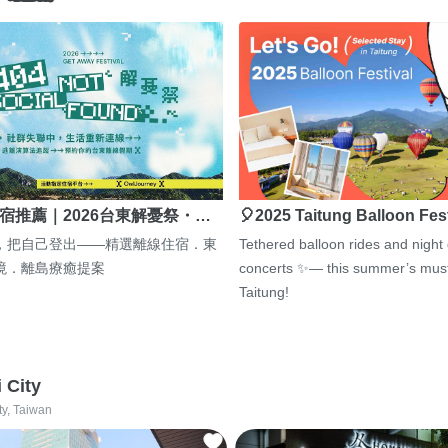
宿推薦｜2026台東解憂祭・…
🎈2025 Taitung Balloon Fes
，把自己登出——精選離線住宿．東
Tethered balloon rides and night
境．離島療癒提案
concerts ✨— this summer’s must
Taitung!
i City
ty, Taiwan