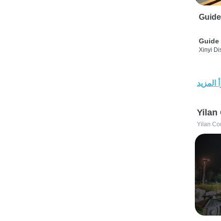
Guide
Guide 
Xinyi Dis
 المزيد
Yilan
Yilan Co