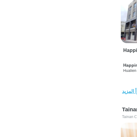
Happi
Happi
Hualien 
 المزيد
Taina
Tainan C