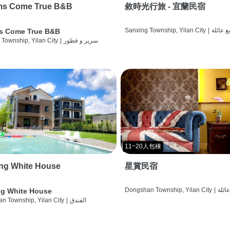
ms Come True B&B
敘時光行旅 - 宜蘭民宿
ع عائلة
|
Sanxing Township, Yilan City
s Come True B&B
سرير و فطور
|
 Township, Yilan City
11~20人包棟
ng White House
星賞民宿
عائلة
|
Dongshan Township, Yilan City
g White House
الفندق
|
n Township, Yilan City