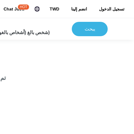
HOT
تسجيل الدخول
انضم إلينا
TWD
Chat JuJu
يبحث
2شخص بالغ (أشخاص بالغون) 0 أطفال)
تم