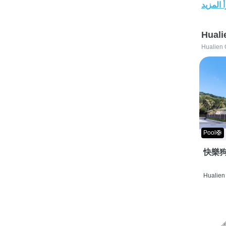
 المزيد
Huali
Hualien 
Pool🛟
快樂狗
Hualien 