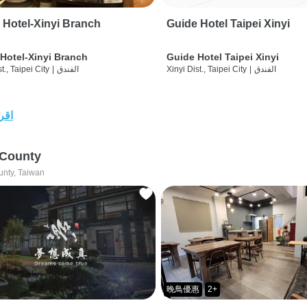
 Hotel-Xinyi Branch
Guide Hotel Taipei Xinyi
Hotel-Xinyi Branch
Guide Hotel Taipei Xinyi
الفندق
|
Xinyi Dist., Taipei City
الفندق
|
t., Taipei City
اقرأ
 County
unty, Taiwan
晚鳥優惠
2+