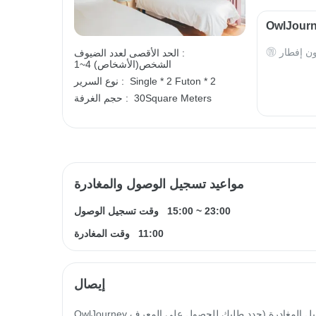
ون إفطار
الحد الأقصى لعدد الضيوف :
1~4 الشخص(الأشخاص)
Futon * 2
Single * 2
نوع السرير :
30Square Meters
حجم الغرفة :
مواعيد تسجيل الوصول والمغادرة
23:00
~
15:00
وقت تسجيل الوصول
11:00
وقت المغادرة
إيصال
OwlJourney سيتم إصدار فاتورة إلكترونية خلال 14 يوم عمل من تاريخ تسجيل المغادرة (حدد طلبك للحصول على المعرف