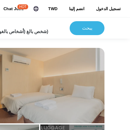
HOT
تسجيل الدخول
انضم إلينا
TWD
Chat JuJu
يبحث
2شخص بالغ (أشخاص بالغون) 0 أطفال)