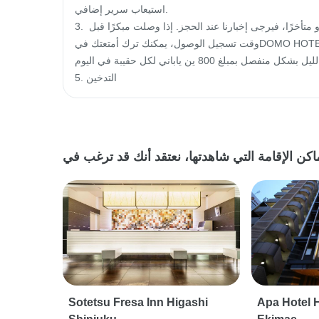
استيعاب سرير إضافي.

3. يرجى إبلاغنا بموعد وصولك. إذا كنت بحاجة إلى تسجيل الوصول مبكرًا أو متأخرًا، فيرجى إخبارنا عند الحجز. إذا وصلت مبكرًا قبل 
وقت تسجيل الوصول، يمكنك ترك أمتعتك فيDOMO HOTEL4. نظرًا للمساحة المحدودة، فإننا نقدم خدمة تخزين الأمتعة مجانًا للي
وم فقط. سيتم فرض رسوم تخزين الأمتعة طوال الليل بشكل منفصل بمبلغ 800 ين ياباني لكل حقيبة في اليوم.

5. التدخين
Sotetsu Fresa Inn Higashi
Apa Hotel 