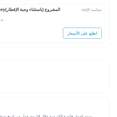
OwlJourneyالمشروع (باستثناء وجبة الإفطار)
سياسة الإلغاء
بد
اطلع على الأسعار