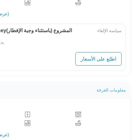
عرض الكل (17)
OwlJourneyالمشروع (باستثناء وجبة الإفطار)
سياسة الإلغاء
بد
اطلع على الأسعار
معلومات الغرفة
عرض الكل (18)