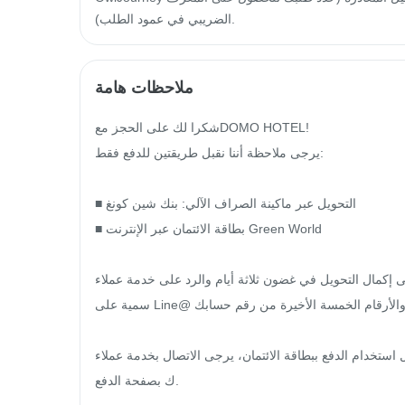
الضريبي في عمود الطلب).
ملاحظات هامة
شكرا لك على الحجز معDOMO HOTEL!

يرجى ملاحظة أننا نقبل طريقتين للدفع فقط:

■ التحويل عبر ماكينة الصراف الآلي: بنك شين كونغ

■ بطاقة الائتمان عبر الإنترنت Green World

ال التحويل في غضون ثلاثة أيام والرد على خدمة عملاء DoMo الر
سمية على Line@ باسمك والأرقام الخمسة الأخيرة من رقم حسابك.

الدفع ببطاقة الائتمان، يرجى الاتصال بخدمة عملاء DoMo الرسمية على Line@ خلال ساعات العمل لتزويد
ك بصفحة الدفع.
