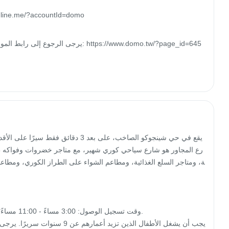
يرجى الرجوع إلى رابط الموقع الرسمي ه

رع المجاور هو شارع سياحي كوري شهير، مع متاجر خضروات وفواكه ط