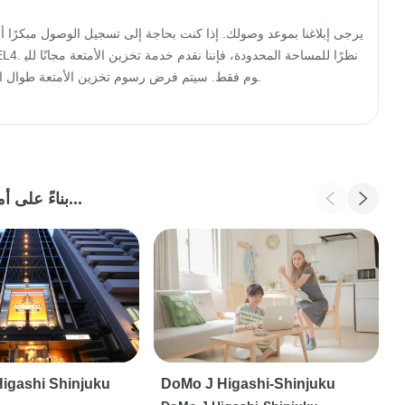
بناءً على أماكن الإقامة التي شاهدتها، نعتقد أنك قد ترغب في...
Higashi Shinjuku
DoMo J Higashi-Shinjuku