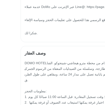
خدمة عملاء DoMo عبر الإنترنت على Line@: https://page.line.me/?accountId=domo

ذا للحصول على تعليمات الحجز وسياسة الإلغاء: https://www.domo.tw/?page_id=645
شكرا لك.
وصف العقار
DOMO HOTELيقع في حي شينجوكو الصاخب، على بعد 3 دقائق فقط سيرًا على الأقدام من محطة مترو هيجاشي-شينجوكو. الشا
ازجة، وسلسلة من الصيدليات المعفاة من الرسوم الجمركي
ة، ومتاجر السلع الغذائية، ومطاعم الشواء على الطراز الكوري، ومطاعم يابانية تعمل على مدار 24 ساعة، ومقاهي على طول الطري
ق.

معلومات الحجز:

1. وقت تسجيل الوصول: 3:00 مساءً - 11:00 مساءً؛ وقت تسجيل المغادرة: قبل الساعة 11:00 صباحًا كل يوم.

2. يجب أن يشغل الأطفال الذين تزيد أعمارهم عن 9 سنوات سريرًا. يرجى اختيار غرفة يمكنها استيعاب عدد الضيوف أو غرفة يمكنها 