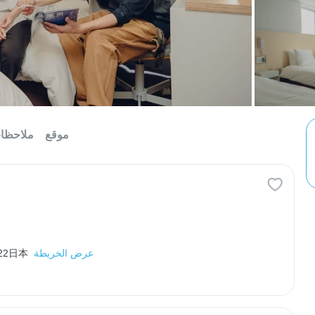
موقع
ملاحظا
عرض الخريطة
0022日本