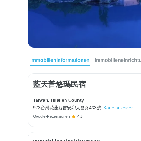
Immobilieninformationen
Immobilieneinrich
藍天普悠瑪民宿
Taiwan
,
Hualien County
973台灣花蓮縣吉安鄉太昌路433號
Karte anzeigen
Google-Rezensionen
4.8