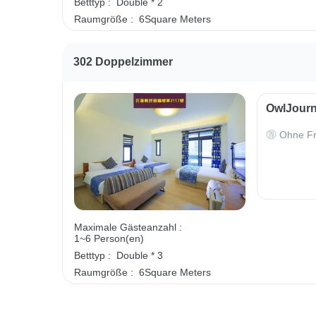
Betttyp :
Double * 2
Raumgröße :
6Square Meters
302 Doppelzimmer
OwlJourn
Ohne Fr
Maximale Gästeanzahl :
1~6 Person(en)
Betttyp :
Double * 3
Raumgröße :
6Square Meters