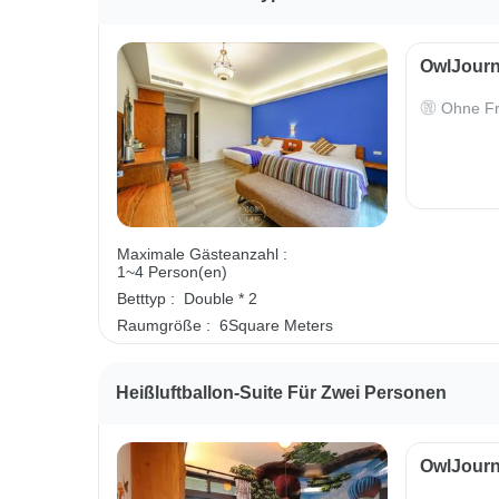
OwlJourn
Ohne Fr
Maximale Gästeanzahl :
1~4 Person(en)
Betttyp :
Double * 2
Raumgröße :
6Square Meters
Heißluftballon-Suite Für Zwei Personen
OwlJourn