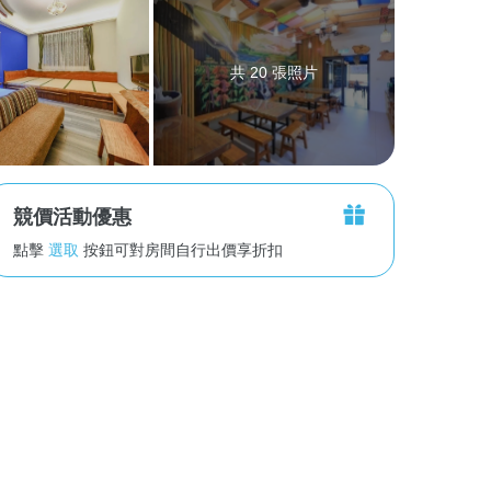
共 20 張照片
競價活動優惠
點擊
選取
按鈕可對房間自行出價享折扣