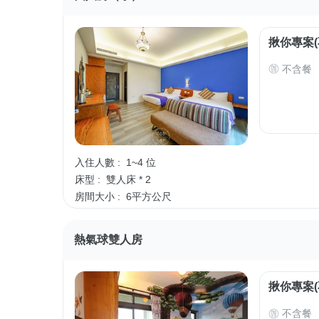
揪你專案(
不含餐
入住人數 :
1~4 位
床型 :
雙人床 * 2
房間大小 :
6平方公尺
熱氣球雙人房
揪你專案(
不含餐