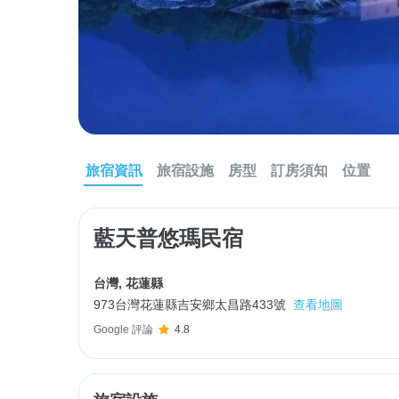
旅宿資訊
旅宿設施
房型
訂房須知
位置
藍天普悠瑪民宿
台灣
,
花蓮縣
973台灣花蓮縣吉安鄉太昌路433號
查看地圖
Google 評論
4.8