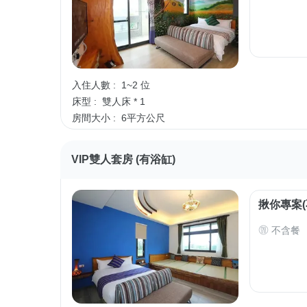
入住人數 :
1~2 位
床型 :
雙人床 * 1
房間大小 :
6平方公尺
VIP雙人套房 (有浴缸)
揪你專案(
不含餐