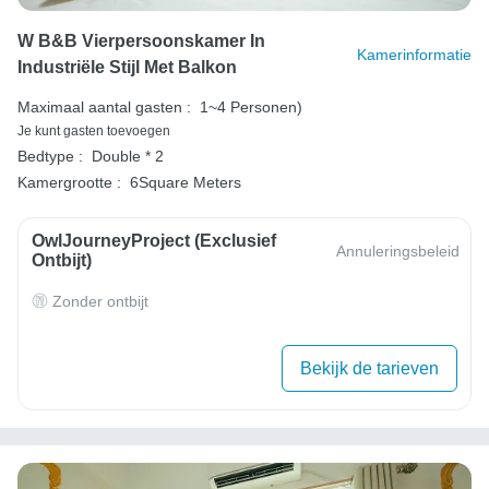
W B&B Vierpersoonskamer In
Kamerinformatie
Industriële Stijl Met Balkon
Maximaal aantal gasten :
1~4 Personen)
Je kunt gasten toevoegen
Bedtype :
Double * 2
Kamergrootte :
6Square Meters
OwlJourneyProject (exclusief
Annuleringsbeleid
Ontbijt)
Zonder ontbijt
Bekijk de tarieven