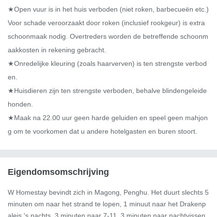
★Open vuur is in het huis verboden (niet roken, barbecueën etc.) 
Voor schade veroorzaakt door roken (inclusief rookgeur) is extra 
schoonmaak nodig. Overtreders worden de betreffende schoonm
aakkosten in rekening gebracht.

★Onredelijke kleuring (zoals haarverven) is ten strengste verbod
en.

★Huisdieren zijn ten strengste verboden, behalve blindengeleide
honden.

★Maak na 22.00 uur geen harde geluiden en speel geen mahjon
g om te voorkomen dat u andere hotelgasten en buren stoort.
Eigendomsomschrijving
W Homestay bevindt zich in Magong, Penghu. Het duurt slechts 5 
minuten om naar het strand te lopen, 1 minuut naar het Drakenp
aleis 's nachts, 3 minuten naar 7-11, 3 minuten naar nachtvissen, 