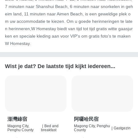
7 minuten naar Shanshui Beach, 6 minuten naar snorkelen in geh
eim land, 11 minuten naar Aimen Beach, is een geweldige plek o
m uw accommodatie te kiezen. Om u goede herinneringen te late
n herinneren,W Homestay biedt van tijd tot tijd gratis witte gaasjur
ken en speciale kleding aan voor VIP's om gratis foto's te maken
W Homestay.
Wist je dat? De laatste tijd kijkt iedereen...
澎灣綠宿
阿囉哈民宿
Magong City,
|
Bed and
Magong City, Penghu
|
Gastgezin
Penghu County
breakfast
County