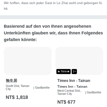
Wir hoffen, dass sich jeder Gast in Le Zhai wohl und geborgen fü
hlt.
Basierend auf den von Ihnen angesehenen
Unterkünften glauben wir, dass Ihnen Folgendes
gefallen könnte:
🔥 New🔥
1+
無生居
Times Inn - Tainan
South Dist, Tainan
Times Inn - Tainan
|
Gastfamilie
City
West Central Dist.,
|
Gastfamilie
Tainan City
NT$ 1,818
NT$ 677