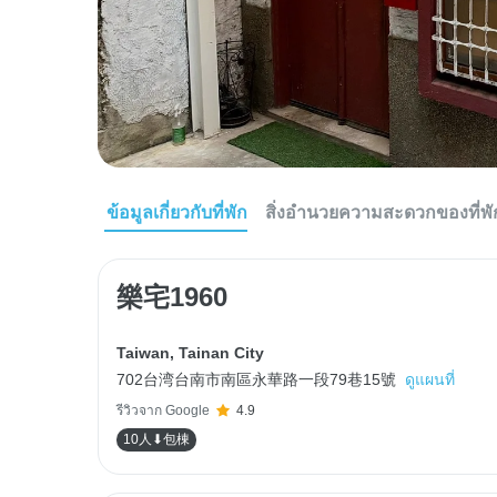
ข้อมูลเกี่ยวกับที่พัก
สิ่งอำนวยความสะดวกของที่พั
樂宅1960
Taiwan
,
Tainan City
702台湾台南市南區永華路一段79巷15號
ดูแผนที่
รีวิวจาก Google
4.9
10人⬇包棟