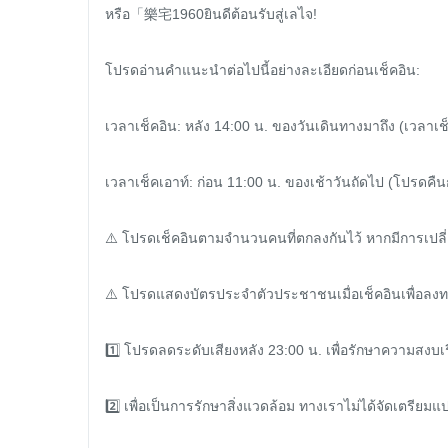
หรือ「樂宅1960ยินดีต้อนรับสู่เลไจ!

โปรดอ่านคำแนะนำต่อไปนี้อย่างละเอียดก่อนเช็คอิน:

เวลาเช็คอิน: หลัง 14:00 น. ของวันเดินทางมาถึง (เวลาเช็คอ
เวลาเช็คเอาท์: ก่อน 11:00 น. ของเช้าวันถัดไป (โปรดคืนกุ
⚠️ โปรดเช็คอินตามจำนวนคนที่ตกลงกันไว้ หากมีการเปล
⚠️ โปรดแสดงบัตรประจำตัวประชาชนเมื่อเช็คอินเพื่อลงทะ
1️⃣ โปรดลดระดับเสียงหลัง 23:00 น. เพื่อรักษาความสงบเ
2️⃣ เพื่อเป็นการรักษาสิ่งแวดล้อม ทางเราไม่ได้จัดเตรี