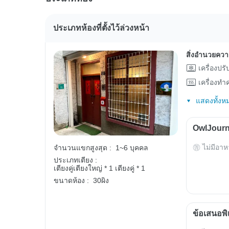
ประเภทห้องที่ตั้งไว้ล่วงหน้า
สิ่งอำนวยคว
เครื่องปร
เครื่องท
แสดงทั้งห
OwlJourn
ไม่มีอาห
จำนวนแขกสูงสุด :
1~6 บุคคล
ประเภทเตียง :
เตียงคู่เตียงใหญ่ * 1
เตียงคู่ * 1
ขนาดห้อง :
30ผิง
ข้อเสนอพิ