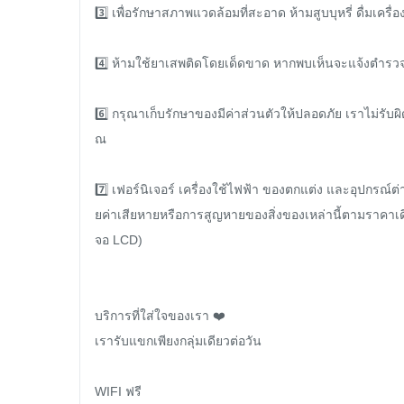
3️⃣ เพื่อรักษาสภาพแวดล้อมที่สะอาด ห้ามสูบบุหรี่ ดื่มเ
4️⃣ ห้ามใช้ยาเสพติดโดยเด็ดขาด หากพบเห็นจะแจ้งตำรวจ 5
6️⃣ กรุณาเก็บรักษาของมีค่าส่วนตัวให้ปลอดภัย เราไม่ร
ณ

7️⃣ เฟอร์นิเจอร์ เครื่องใช้ไฟฟ้า ของตกแต่ง และอุปกรณ์ต
ยค่าเสียหายหรือการสูญหายของสิ่งของเหล่านี้ตามราคาเดิ
จอ LCD)

บริการที่ใส่ใจของเรา ❤️

เรารับแขกเพียงกลุ่มเดียวต่อวัน

WIFI ฟรี
