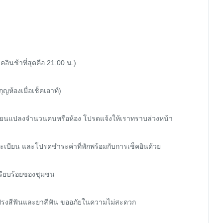
ินช้าที่สุดคือ 21:00 น.)

ญห้องเมื่อเช็คเอาท์)

ี่ยนแปลงจำนวนคนหรือห้อง โปรดแจ้งให้เราทราบล่วงหน้า

เบียน และโปรดชำระค่าที่พักพร้อมกับการเช็คอินด้วย

รียบร้อยของชุมชน

ยมแปรงสีฟันและยาสีฟัน ขออภัยในความไม่สะดวก
