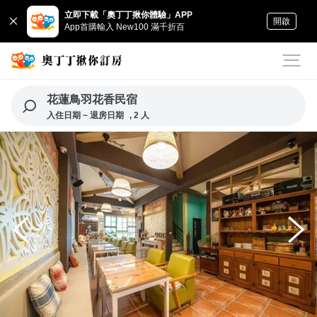
立即下載「奧丁丁揪你體驗」APP
開啟
App首購輸入 New100 滿千折百
花蓮鳥羽花香民宿
入住日期 ~ 退房日期
, 2 人