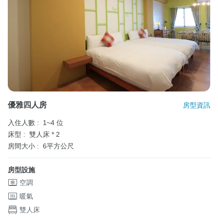
優雅四人房
房型資訊
入住人數 :
1~4 位
床型 :
雙人床 * 2
房間大小 :
6平方公尺
房型設施
空調
暖氣
雙人床