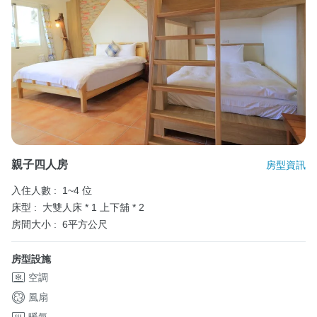
親子四人房
房型資訊
入住人數 :
1~4 位
床型 :
大雙人床 * 1
上下舖 * 2
房間大小 :
6平方公尺
房型設施
空調
風扇
暖氣