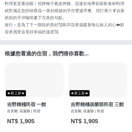
料理更是重頭戲！招牌梅子脆皮烤雞、花蓮在地季節新鮮食材料理
絕對滿足您的味蕾😋一夜好眠後的手作豐盛早餐、現打果汁🍹自家
烘焙的手沖咖啡畫下完美的句點。

旅行～是為了下一階段的美好🥰鳥羽花香溫暖著每位旅人的心❤️歡
迎來感受這美好幸福的溫度🥰
根據您看過的住宿，我們猜你喜歡...
🔥新上架🔥
🔥新上架🔥
吉野精棧民宿 一館
吉野精棧俱樂部民宿 三館
吉安鄉, 花蓮縣
|
民宿
吉安鄉, 花蓮縣
|
民宿
NT$ 1,905
NT$ 1,905