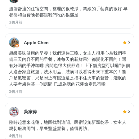
溫馨舒適的住宿空間，整理的很乾淨，闆娘的手藝真的很好 早
餐盤和自費晚餐都讓我們吃的很滿足
3個月前
Apple Chen
5
超級美味健康的早餐！我們連住三晚，女主人很用心為我們準
備三天內容不同的早餐，連每天的新鮮果汁都變化不同的！還
有好喝的手沖咖啡 房間也很大很舒適！上下舖房型可以睡到6個
人適合家庭旅遊，洗沐用品、裝潢可以看得出來下重本的！窗
戶是氣密窗，只是附近有鐵道還是擋不住火車的聲音，淺眠的
人要考慮住某一側房間 已成為我的花蓮命定民宿啦！
3個月前
吳家偉
5
臨時起意來花蓮，地圖找到這間。民宿設施新穎乾淨，女主人
親切服務周到，早餐豐盛營養，值得再訪。
4個月前