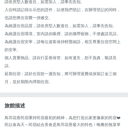
請依房型人數進住，如需加人，請事先告知。

入住時請記得出示您的證件，以便我們登記，在辦理登記的同時，
也請您將住宿費一併繳交。

為維護住宿品質，請依房型人數進住，如需加人，請事先告知。

為維護住宿環境，室內請勿吸煙、請勿攜帶寵物，不便處請見諒。

為維護住宿安寧，請每位遊客保持輕聲細語，相互尊重住宿空間上
的安寧。

個人貴重物品、請自行妥善保管、如有遺失，恕不負責，敬請見
諒。

延期住宿：請於住宿前一週告知，將可辦理退費或保留訂金三個
月，並於期限內擇期住宿。
旅館描述
鳥羽花香民宿秉持民宿最初的精神，為您打造比家更像家的民宿❤️

民以食為天～民宿結合美食是鳥羽花香最大的特色！晚餐的無菜單