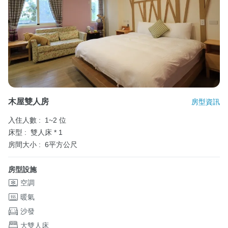
木屋雙人房
房型資訊
入住人數 :
1~2 位
床型 :
雙人床 * 1
房間大小 :
6平方公尺
房型設施
空調
暖氣
沙發
大雙人床