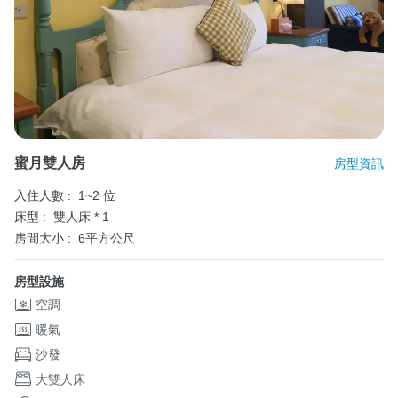
蜜月雙人房
房型資訊
入住人數 :
1~2 位
床型 :
雙人床 * 1
房間大小 :
6平方公尺
房型設施
空調
暖氣
沙發
大雙人床