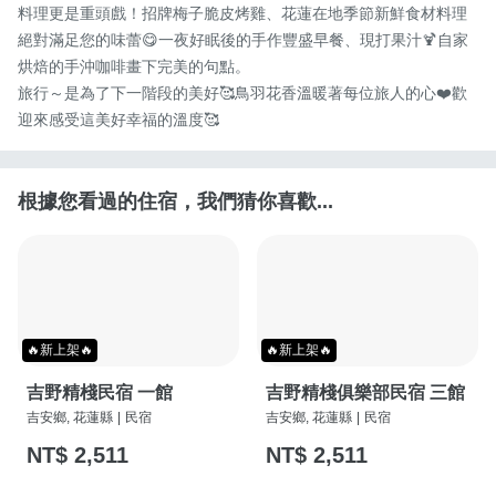
料理更是重頭戲！招牌梅子脆皮烤雞、花蓮在地季節新鮮食材料理
絕對滿足您的味蕾😋一夜好眠後的手作豐盛早餐、現打果汁🍹自家
烘焙的手沖咖啡畫下完美的句點。

旅行～是為了下一階段的美好🥰鳥羽花香溫暖著每位旅人的心❤️歡
迎來感受這美好幸福的溫度🥰
根據您看過的住宿，我們猜你喜歡...
🔥新上架🔥
🔥新上架🔥
吉野精棧民宿 一館
吉野精棧俱樂部民宿 三館
吉安鄉, 花蓮縣
|
民宿
吉安鄉, 花蓮縣
|
民宿
NT$ 2,511
NT$ 2,511