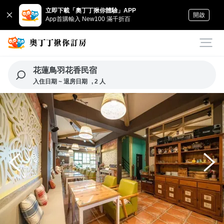
立即下載「奧丁丁揪你體驗」APP
開啟
App首購輸入 New100 滿千折百
花蓮鳥羽花香民宿
入住日期 ~ 退房日期
, 2 人