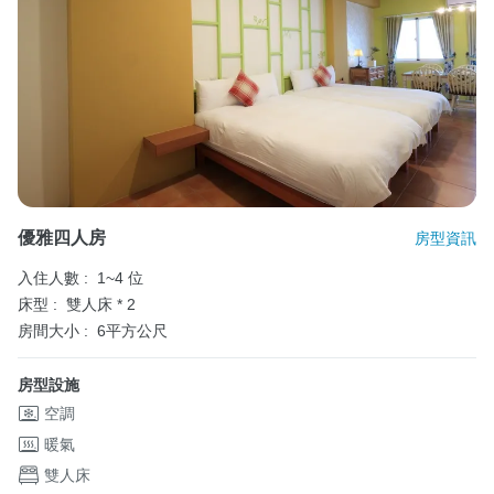
優雅四人房
房型資訊
入住人數 :
1~4 位
床型 :
雙人床 * 2
房間大小 :
6平方公尺
房型設施
空調
暖氣
雙人床