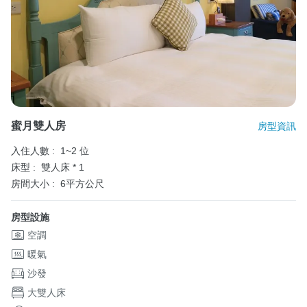
蜜月雙人房
房型資訊
入住人數 :
1~2 位
床型 :
雙人床 * 1
房間大小 :
6平方公尺
房型設施
空調
暖氣
沙發
大雙人床