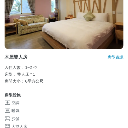
木屋雙人房
房型資訊
入住人數 :
1~2 位
床型 :
雙人床 * 1
房間大小 :
6平方公尺
房型設施
空調
暖氣
沙發
大雙人床