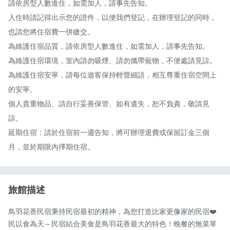
請依房型人數進住，如需加人，請事先告知。

入住時請記得出示您的證件，以便我們登記，在辦理登記的同時，
也請您將住宿費一併繳交。

為維護住宿品質，請依房型人數進住，如需加人，請事先告知。

為維護住宿環境，室內請勿吸煙、請勿攜帶寵物，不便處請見諒。

為維護住宿安寧，請每位遊客保持輕聲細語，相互尊重住宿空間上
的安寧。

個人貴重物品、請自行妥善保管、如有遺失，恕不負責，敬請見
諒。

延期住宿：請於住宿前一週告知，將可辦理退費或保留訂金三個
月，並於期限內擇期住宿。
旅館描述
鳥羽花香民宿秉持民宿最初的精神，為您打造比家更像家的民宿❤️

民以食為天～民宿結合美食是鳥羽花香最大的特色！晚餐的無菜單