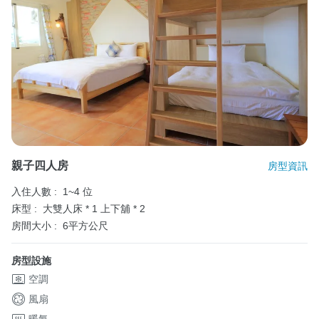
親子四人房
房型資訊
入住人數 :
1~4 位
床型 :
大雙人床 * 1
上下舖 * 2
房間大小 :
6平方公尺
房型設施
空調
風扇
暖氣