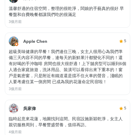
溫馨舒適的住宿空間，整理的很乾淨，闆娘的手藝真的很好 早
餐盤和自費晚餐都讓我們吃的很滿足
3個月前
Apple Chen
5
超級美味健康的早餐！我們連住三晚，女主人很用心為我們準
備三天內容不同的早餐，連每天的新鮮果汁都變化不同的！還
有好喝的手沖咖啡 房間也很大很舒適！上下舖房型可以睡到6個
人適合家庭旅遊，洗沐用品、裝潢可以看得出來下重本的！窗
戶是氣密窗，只是附近有鐵道還是擋不住火車的聲音，淺眠的
人要考慮住某一側房間 已成為我的花蓮命定民宿啦！
3個月前
吳家偉
5
臨時起意來花蓮，地圖找到這間。民宿設施新穎乾淨，女主人
親切服務周到，早餐豐盛營養，值得再訪。
4個月前