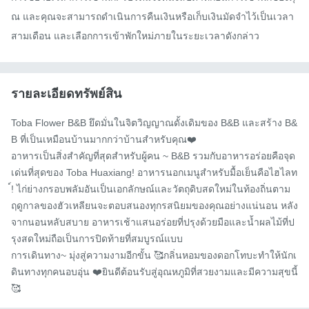
ณ และคุณจะสามารถดำเนินการคืนเงินหรือเก็บเงินมัดจำไว้เป็นเวลา
สามเดือน และเลือกการเข้าพักใหม่ภายในระยะเวลาดังกล่าว
รายละเอียดทรัพย์สิน
Toba Flower B&B ยึดมั่นในจิตวิญญาณดั้งเดิมของ B&B และสร้าง B&
B ที่เป็นเหมือนบ้านมากกว่าบ้านสำหรับคุณ❤️

อาหารเป็นสิ่งสำคัญที่สุดสำหรับผู้คน ~ B&B รวมกับอาหารอร่อยคือจุด
เด่นที่สุดของ Toba Huaxiang! อาหารนอกเมนูสำหรับมื้อเย็นคือไฮไลท
์! ไก่ย่างกรอบพลัมอันเป็นเอกลักษณ์และวัตถุดิบสดใหม่ในท้องถิ่นตาม
ฤดูกาลของฮัวเหลียนจะตอบสนองทุกรสนิยมของคุณอย่างแน่นอน หลัง
จากนอนหลับสบาย อาหารเช้าแสนอร่อยที่ปรุงด้วยมือและน้ำผลไม้ที่ป
รุงสดใหม่ถือเป็นการปิดท้ายที่สมบูรณ์แบบ

การเดินทาง~ มุ่งสู่ความงามอีกขั้น 🥰กลิ่นหอมของดอกโทบะทำให้นักเ
ดินทางทุกคนอบอุ่น ❤️ยินดีต้อนรับสู่อุณหภูมิที่สวยงามและมีความสุขนี้
🥰