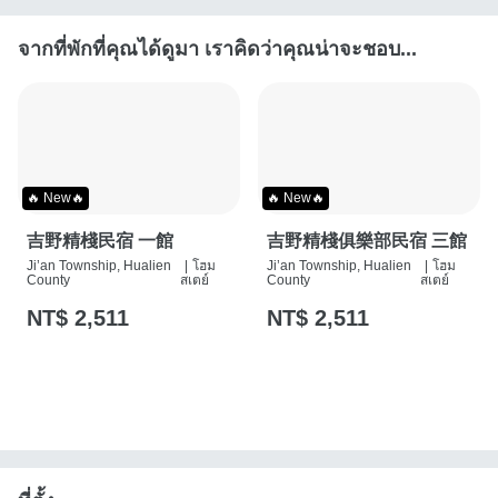
จากที่พักที่คุณได้ดูมา เราคิดว่าคุณน่าจะชอบ...
🔥 New🔥
🔥 New🔥
吉野精棧民宿 一館
吉野精棧俱樂部民宿 三館
Ji’an Township, Hualien
|
โฮม
Ji’an Township, Hualien
|
โฮม
County
สเตย์
County
สเตย์
NT$ 2,511
NT$ 2,511