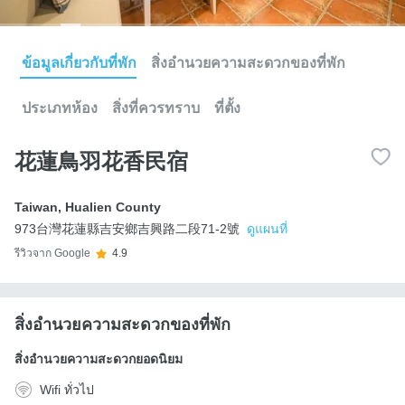
ข้อมูลเกี่ยวกับที่พัก
สิ่งอำนวยความสะดวกของที่พัก
ประเภทห้อง
สิ่งที่ควรทราบ
ที่ตั้ง
花蓮鳥羽花香民宿
Taiwan
,
Hualien County
973台灣花蓮縣吉安鄉吉興路二段71-2號
ดูแผนที่
รีวิวจาก Google
4.9
สิ่งอำนวยความสะดวกของที่พัก
สิ่งอำนวยความสะดวกยอดนิยม
Wifi ทั่วไป