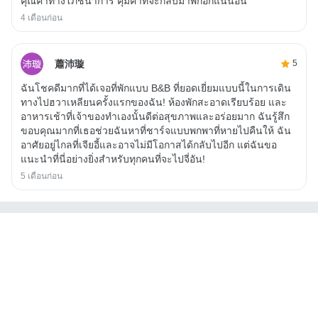
คุณค่าทางโภชนาการ คุ้มค่าที่จะกลับมาพักอีกแน่นอน
4 เดือนก่อน
蕭沛璇
5
ฉันโชคดีมากที่ได้เจอที่พักแบบ B&B ที่ยอดเยี่ยมแบบนี้ในการเดิน
ทางไปฮวาเหลียนครั้งแรกของฉัน! ห้องพักสะอาดเรียบร้อย และ
อาหารเช้าที่เจ้าของทำเองนั้นดีต่อสุขภาพและอร่อยมาก ฉันรู้สึก
ขอบคุณมากที่เธอช่วยฉันหาที่ชาร์จแบบพกพาที่หายไปคืนให้ ฉัน
อาศัยอยู่ไกลที่เจียอี้และอาจไม่มีโอกาสได้กลับไปอีก แต่ฉันขอ
แนะนำที่นี่อย่างยิ่งสำหรับทุกคนที่จะไปจี่อัน!
5 เดือนก่อน