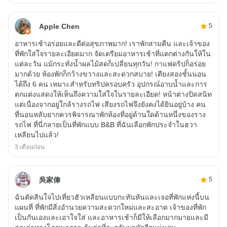
Apple Chen
5
อาหารเช้าอร่อยและดีต่อสุขภาพมาก! เราพักสามคืน และเจ้าของ
ที่พักใส่ใจรายละเอียดมาก จัดเตรียมอาหารเช้าที่แตกต่างกันให้ใน
แต่ละวัน แม้กระทั่งน้ำผลไม้สดก็เปลี่ยนทุกวัน! กาแฟดริปก็อร่อย
มากด้วย ห้องพักก็กว้างขวางและสะดวกสบาย! เตียงสองชั้นนอน
ได้ถึง 6 คน เหมาะสำหรับทริปครอบครัว อุปกรณ์อาบน้ำและการ
ตกแต่งแสดงให้เห็นถึงความใส่ใจในรายละเอียด! หน้าต่างปิดสนิท
แต่เนื่องจากอยู่ใกล้รางรถไฟ เสียงรถไฟจึงยังคงได้ยินอยู่บ้าง คน
ที่นอนหลับยากควรพิจารณาพักห้องที่อยู่ด้านใดด้านหนึ่งของราง
รถไฟ ที่นี่กลายเป็นที่พักแบบ B&B ที่ฉันเลือกพักประจำในฮวา
เหลียนไปแล้ว!
3 เดือนก่อน
吳家偉
5
ฉันตัดสินใจไปเที่ยวฮัวเหลียนแบบกะทันหันและเจอที่พักแห่งนี้บน
แผนที่ ที่พักมีสิ่งอำนวยความสะดวกใหม่และสะอาด เจ้าของที่พัก
เป็นกันเองและเอาใจใส่ และอาหารเช้าก็มีให้เลือกมากมายและมี