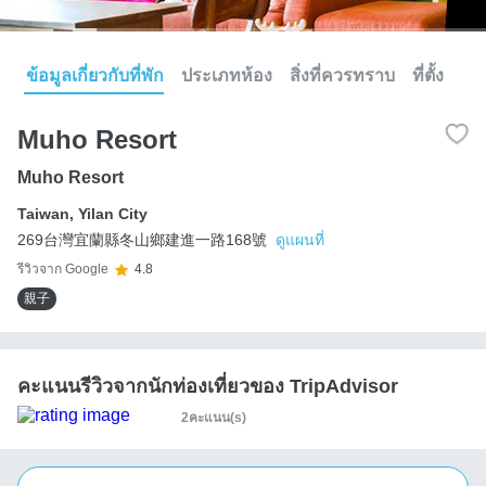
ข้อมูลเกี่ยวกับที่พัก
ประเภทห้อง
สิ่งที่ควรทราบ
ที่ตั้ง
Muho Resort
Muho Resort
Taiwan
,
Yilan City
269台灣宜蘭縣冬山鄉建進一路168號
ดูแผนที่
รีวิวจาก Google
4.8
親子
คะแนนรีวิวจากนักท่องเที่ยวของ TripAdvisor
2คะแนน(s)