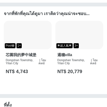
จากที่พักที่คุณได้ดูมา เราคิดว่าคุณน่าจะชอบ...
Pool🛟
1+
🌟超人氣🌟
3+
芯園我的夢中城堡
週穗villa
Dongshan Township,
|
โฮม
Dongshan Township,
|
โฮม
Yilan City
สเตย์
Yilan City
สเตย์
NT$ 4,743
NT$ 20,779
ที่ตั้ง