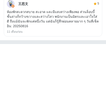
王思文
5
ห้องพักสะดวกสบาย สะอาด และมีแสงสว่างเพียงพอ ส่วนล็อบบี้
ชั้นล่างก็กว้างขวางและสว่างไสว พนักงานเป็นมิตรและเอาใจใส่
ดี ถึงแม้ฉันจะพักแค่หนึ่งวัน แต่ฉันก็รู้สึกผ่อนคลายมาก ๆ วันที่เช็ค
อิน: 20250816
11 เดือนก่อน