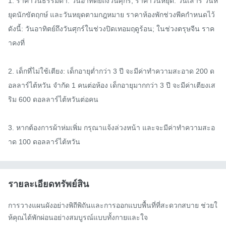
1. ราคาวันธรรมดา: วันอาทิตย์ถึงวันศุกร์; ราคาวันหยุด: วันเสาร์ วันห
ยุดนักขัตฤกษ์ และวันหยุดตามกฎหมาย ราคาห้องพักช่วงพีคกำหนดไว้
ดังนี้: วันอาทิตย์ถึงวันศุกร์ในช่วงปิดเทอมฤดูร้อน; ในช่วงตรุษจีน ราค
าคงที่

2. เด็กที่ไม่ใช้เตียง: เด็กอายุต่ำกว่า 3 ปี จะมีค่าทำความสะอาด 200 ด
อลลาร์ไต้หวัน จำกัด 1 คนต่อห้อง เด็กอายุมากกว่า 3 ปี จะมีค่าเตียงเส
ริม 600 ดอลลาร์ไต้หวันต่อคน

3. หากต้องการผ้าห่มเพิ่ม กรุณาแจ้งล่วงหน้า และจะมีค่าทำความสะอ
าด 100 ดอลลาร์ไต้หวัน
รายละเอียดทรัพย์สิน
การวางแผนผังอย่างพิถีพิถันและการออกแบบพื้นที่ที่สะดวกสบาย ช่วยใ
ห้คุณได้พักผ่อนอย่างสมบูรณ์แบบทั้งกายและใจ