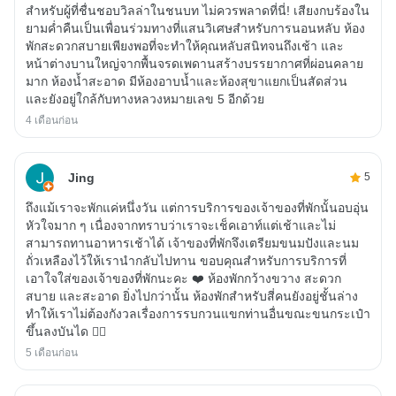
สำหรับผู้ที่ชื่นชอบวิลล่าในชนบท ไม่ควรพลาดที่นี่! เสียงกบร้องใน
ยามค่ำคืนเป็นเพื่อนร่วมทางที่แสนวิเศษสำหรับการนอนหลับ ห้อง
พักสะดวกสบายเพียงพอที่จะทำให้คุณหลับสนิทจนถึงเช้า และ
หน้าต่างบานใหญ่จากพื้นจรดเพดานสร้างบรรยากาศที่ผ่อนคลาย
มาก ห้องน้ำสะอาด มีห้องอาบน้ำและห้องสุขาแยกเป็นสัดส่วน
และยังอยู่ใกล้กับทางหลวงหมายเลข 5 อีกด้วย
4 เดือนก่อน
Jing
5
ถึงแม้เราจะพักแค่หนึ่งวัน แต่การบริการของเจ้าของที่พักนั้นอบอุ่น
หัวใจมาก ๆ เนื่องจากทราบว่าเราจะเช็คเอาท์แต่เช้าและไม่
สามารถทานอาหารเช้าได้ เจ้าของที่พักจึงเตรียมขนมปังและนม
ถั่วเหลืองไว้ให้เรานำกลับไปทาน ขอบคุณสำหรับการบริการที่
เอาใจใส่ของเจ้าของที่พักนะคะ ❤️ ห้องพักกว้างขวาง สะดวก
สบาย และสะอาด ยิ่งไปกว่านั้น ห้องพักสำหรับสี่คนยังอยู่ชั้นล่าง
ทำให้เราไม่ต้องกังวลเรื่องการรบกวนแขกท่านอื่นขณะขนกระเป๋า
ขึ้นลงบันได 👍🏽
5 เดือนก่อน