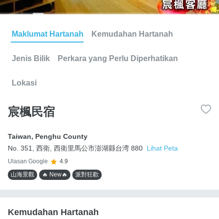
Maklumat Hartanah
Kemudahan Hartanah
Jenis Bilik
Perkara yang Perlu Diperhatikan
Lokasi
宸楓民宿
Taiwan
,
Penghu County
No. 351, 西衛, 西衛里馬公市澎湖縣台湾 880
Lihat Peta
Ulasan Google
4.9
山海景觀
🔥 New🔥
派對狂歡
Kemudahan Hartanah