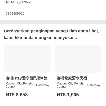
TALIAN: @069hpttn

: 0905309022
Berdasarkan penginapan yang telah anda lihat,
kami fikir anda mungkin menyukai...
澎湖istay愛亭留民宿A館
澎湖龍家潛水民宿
Magong City, Penghu
Magong City, Penghu
|
Homestay
|
Homestay
County
County
NT$ 8,658
NT$ 1,905