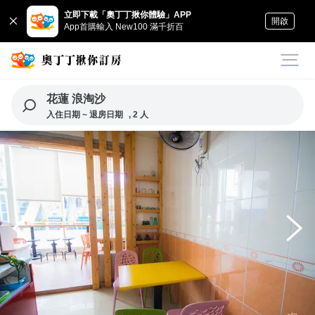
立即下載「奧丁丁揪你體驗」APP
開啟
App首購輸入 New100 滿千折百
花蓮 浪淘沙
入住日期 ~ 退房日期
, 2 人