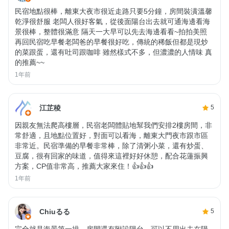
民宿地點很棒，離東大夜市很近走路只要5分鐘，房間裝潢溫馨
乾淨很舒服 老闆人很好客氣，從後面陽台出去就可通海邊看海
景很棒，整體很滿意 隔天一大早可以先去海邊看看~拍拍美照
再回民宿吃早餐老闆爸的早餐很好吃，傳統的稀飯但都是現炒
的菜跟蛋，還有吐司跟咖啡 雖然樣式不多，但濃濃的人情味 真
的推薦~~
1年前
江芷稜
5
因親友無法爬高樓層，民宿老闆體貼地幫我們安排2樓房間，非
常舒適，且地點位置好，對面可以看海，離東大門夜市跟市區
非常近。民宿準備的早餐非常棒，除了清粥小菜，還有炒蛋、
豆腐，很有回家的味道，值得來這裡好好休憩，配合花蓮振興
方案，CP值非常高，推薦大家來住！👍👍👍
1年前
Chiuるる
5
完全就是海景第一排，房間還有附設陽台，可以不用出去在陽