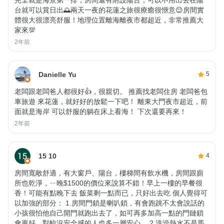
台就可以賞日出🌅兩天一夜的花蓮之旅很療癒很愜意😌房間實
體很大很漂亮舒服！地理位置離海離夜市都超近，非常推薦大
家來💯
2年前
Danielle Yu
5
老闆跟老闆爸人都很好👍，很親切。 推薦找老闆住房 老闆爸包
車旅遊 來花蓮，就好好的放鬆一下吧！ 離東大門夜市超近，前
面就是海岸 可以舒服的躺在床上看海！ 下次還要再來！
2年前
15 10
4
房間寬敞舒適，有大窗戶、陽台，樓梯間有飲水機，房間跟廁
所也乾淨，ㄧ晚$1500的價位來說算不錯！早上一樓的早餐很
香！可能有點晚下去 飯菜剩一點而已，只好出去吃 個人覺得可
以加強的部分： 1.房間門鎖是喇叭鎖，有會跑跳不太會說話的
小孩很怕他自己開門就跑出去了，如可再多加高一點的門鏈鎖
會更好，對較沒安全感的人也多一層安心。 2.洗澡熱水不是馬