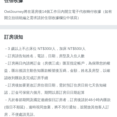
住宿收據
OwlJourney將在退房後14個工作日內開立電子代收轉付收據（如有
開立抬頭統編之需求請於住宿收據欄位中填寫）
訂房須知
－3 歲以上不占床位 NT$300/人，加床 NT$500/人

－訂房請告知姓名，電話，日期，房型及入住人數

－訂房兩日內請將訂金（房價三成）匯至指定帳戶，為保障您的權
益，匯出後請主動告知匯款帳號後五碼，金額，姓名及房型，以確
認收到匯款及完成訂房手續

－訂房後如要更改訂房住宿日期，需於預訂住房日前七天告知確
認，訂金可保留六個月。期間以原訂房日日期起算

－凡於春節期間及國定連續假日訂房者，訂房後請於48小時內匯款
(假日不順延)，逾時視同放棄，將不另行通知，並開放其他客人訂
房，不便處請見諒。
