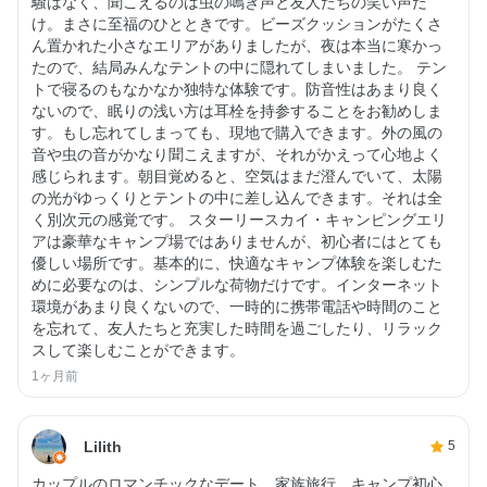
騒はなく、聞こえるのは虫の鳴き声と友人たちの笑い声だ
け。まさに至福のひとときです。ビーズクッションがたくさ
ん置かれた小さなエリアがありましたが、夜は本当に寒かっ
たので、結局みんなテントの中に隠れてしまいました。 テン
トで寝るのもなかなか独特な体験です。防音性はあまり良く
ないので、眠りの浅い方は耳栓を持参することをお勧めしま
す。もし忘れてしまっても、現地で購入できます。外の風の
音や虫の音がかなり聞こえますが、それがかえって心地よく
感じられます。朝目覚めると、空気はまだ澄んでいて、太陽
の光がゆっくりとテントの中に差し込んできます。それは全
く別次元の感覚です。 スターリースカイ・キャンピングエリ
アは豪華なキャンプ場ではありませんが、初心者にはとても
優しい場所です。基本的に、快適なキャンプ体験を楽しむた
めに必要なのは、シンプルな荷物だけです。インターネット
環境があまり良くないので、一時的に携帯電話や時間のこと
を忘れて、友人たちと充実した時間を過ごしたり、リラック
スして楽しむことができます。
1ヶ月前
Lilith
5
カップルのロマンチックなデート、家族旅行、キャンプ初心