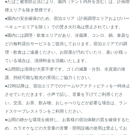
●たばこ被害防止法により、園内（テント内外を含む）は、計画喫
煙エリアを除き禁煙です。

●園内の安全確保のため、宿泊エリア（計画調理エリアおよびバー
ベキューエリアを除く）での焚き火行為は禁止されています。

●園内には調理・飲食エリアがあり、冷蔵庫、コンロ、鍋、食器な
どの無料貸出サービスをご提供しております。宿泊エリアでの調
理・飲食はご遠慮ください。お部屋が汚れていたり、臭いが残っ
ている場合は、清掃料金を頂戴いたします。

●山間部は清掃が大変不便です。ゴミの減量・分別、水資源の保
護、持続可能な観光の実現にご協力ください。

●22時以降は、宿泊エリアでのゲームやアクティビティを一時休止
させていただきます。小声で話し、音量を下げてご利用くださ
い。交流、お茶、飲み物、おしゃべりなどが必要な場合は、ラン
ドスケープレストランをご利用ください。

●山間の静かな環境を維持し、お客様の宿泊体験の質を確保するた
め、カラオケなどの大音量の音響・照明設備の使用は禁止してお