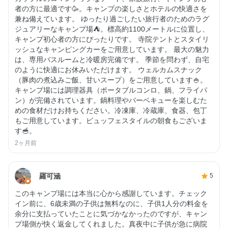
者の方に最適です🥳。キャンプの楽しさとホテルの快適さを
兼ね備えています。 ゆったり過ごしたい旅行者のためのラグ
ジュアリーなキャンプ場⛺️。標高約1100メートルに位置し、
キャンプ初心者の方にぴったりです。 寺院テントとスタイリ
ッシュなキャンピングカーをご用意しています。 最大の魅力
は、専用バスルームと冷暖房完備です。 季節を問わず、自宅
のように快適にお休みいただけます。 ウェルカムスナック
（豚肉の煮込みご飯、甘いスープ）をご用意しています🍚。
キャンプ場には調理器具（ポータブルコンロ、鍋、フライパ
ン）が完備されています。鍋料理やバーベキューを楽しむた
めの食材だけお持ちください。冷凍庫、冷蔵庫、食器、包丁
もご用意しています。ビュッフェスタイルの朝食もございま
す🥣。
2ヶ月前
羅可涵
5
このキャンプ場には本当に心から感謝しています。チェック
イン前に、6歳未満の子供は無料なのに、子供​​1人分の料金を
余分に支払っていたことに気づかなかったのですが、キャン
プ場側が快く返金してくれました。真夜中に子供が急に病院