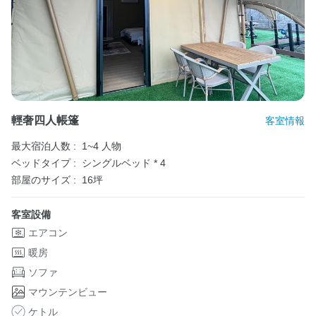
輕奢四人帳篷
客室情報
最大宿泊人数 :
1~4 人物
ベッドタイプ :
シングルベッド * 4
部屋のサイズ :
16坪
客室設備
エアコン
暖房
ソファ
マウンテンビュー
ケトル