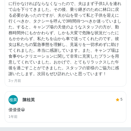
に行かなければならなくなったので、夫はまず子供1人を連れ
て山を下りてきました。その後、乗り継ぎのために林口に戻
る必要があったのですが、夫が山を登って私と子供を迎えに
行くべきか、タクシーを呼んで3時間待つべきか迷っていまし
た。すると、キャンプ場の天使のようなスタッフの方が、勤
務時間外にもかかわらず、しかも大変で危険な状況だったに
もかかわらず、私たちを山から車で送ってくれたのです。彼
女は私たちの緊急事態を理解し、見返りを一切求めずに助け
てくれました。本当に感謝しています。また、キャンプ場は
食事やレクリエーションに関して非常に充実したプランを用
意してくれていました。おかげで、とてもリラックスした午
後を過ごすことができました。スタッフの皆様のご協力に感
謝いたします。次回もぜひ訪れたいと思っています！
3ヶ月前
陳桂英
5
優優優😀
1年前