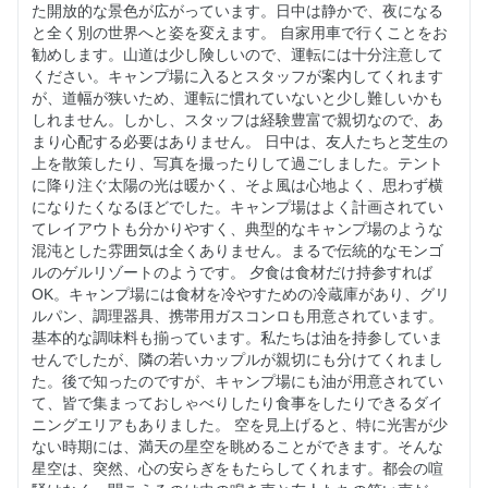
た開放的な景色が広がっています。日中は静かで、夜になる
と全く別の世界へと姿を変えます。 自家用車で行くことをお
勧めします。山道は少し険しいので、運転には十分注意して
ください。キャンプ場に入るとスタッフが案内してくれます
が、道幅が狭いため、運転に慣れていないと少し難しいかも
しれません。しかし、スタッフは経験豊富で親切なので、あ
まり心配する必要はありません。 日中は、友人たちと芝生の
上を散策したり、写真を撮ったりして過ごしました。テント
に降り注ぐ太陽の光は暖かく、そよ風は心地よく、思わず横
になりたくなるほどで​​した。キャンプ場はよく計画されてい
てレイアウトも分かりやすく、典型的なキャンプ場のような
混沌とした雰囲気は全くありません。まるで伝統的なモンゴ
ルのゲルリゾートのようです。 夕食は食材だけ持参すれば
OK。キャンプ場には食材を冷やすための冷蔵庫があり、グリ
ルパン、調理器具、携帯用ガスコンロも用意されています。
基本的な調味料も揃っています。私たちは油を持参していま
せんでしたが、隣の若いカップルが親切にも分けてくれまし
た。後で知ったのですが、キャンプ場にも油が用意されてい
て、皆で集まっておしゃべりしたり食事をしたりできるダイ
ニングエリアもありました。 空を見上げると、特に光害が少
ない時期には、満天の星空を眺めることができます。そんな
星空は、突然、心の安らぎをもたらしてくれます。都会の喧