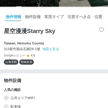
物件情報
物件設備
客室タイプ
注意すべき点
位置
星空漫漫Starry Sky
Taiwan
,
Hsinchu County
313新竹縣尖石鄉28-1號
地図を見る
Googleレビュー
4.8
山海景觀
寵物友善
物件設備
人気の施設
公共エリアWIFI
駐車場