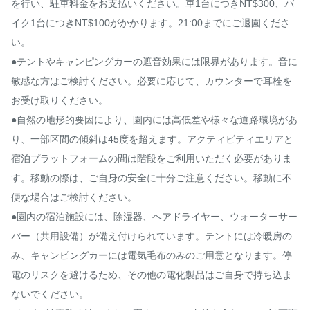
を行い、駐車料金をお支払いください。車1台につきNT$300、バ
イク1台につきNT$100がかかります。21:00までにご退園くださ
い。

●テントやキャンピングカーの遮音効果には限界があります。音に
敏感な方はご検討ください。必要に応じて、カウンターで耳栓を
お受け取りください。

●自然の地形的要因により、園内には高低差や様々な道路環境があ
り、一部区間の傾斜は45度を超えます。アクティビティエリアと
宿泊プラットフォームの間は階段をご利用いただく必要がありま
す。移動の際は、ご自身の安全に十分ご注意ください。移動に不
便な場合はご検討ください。

●園内の宿泊施設には、除湿器、ヘアドライヤー、ウォーターサー
バー（共用設備）が備え付けられています。テントには冷暖房の
み、キャンピングカーには電気毛布のみのご用意となります。停
電のリスクを避けるため、その他の電化製品はご自身で持ち込ま
ないでください。
