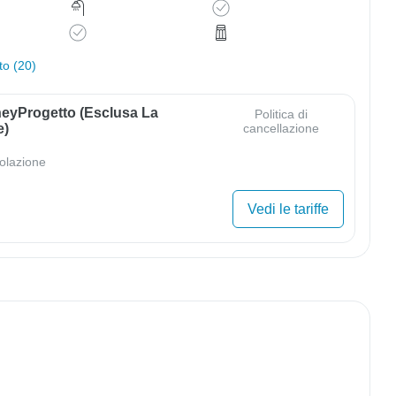
to (20)
eyProgetto (esclusa La
Politica di
e)
cancellazione
olazione
Vedi le tariffe