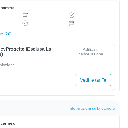
a camera
to (20)
eyProgetto (esclusa La
Politica di
e)
cancellazione
olazione
Vedi le tariffe
Informazioni sulla camera
a camera