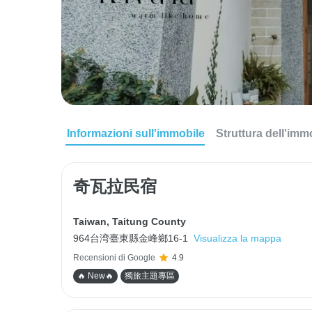
Informazioni sull'immobile
Struttura dell'imm
奇瓦拉民宿
Taiwan
,
Taitung County
964台湾臺東縣金峰鄉16-1
Visualizza la mappa
Recensioni di Google
4.9
🔥 New🔥
獨旅主題專區