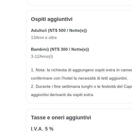
Ospiti aggiuntivi
Adulto/i (
NT$ 500
/ Notte(e))
13Anni e oltre
Bambini) (
NT$ 300
/ Notte(e))
3-12Anno(i)
1. Nota: la richiesta di aggiungere ospiti extra in came
confermare con l'hotel la necessità di letti aggiuntivi.
2. Durante i fine settimana lunghi o le festività del Ca
aggiuntivi derivanti da ospiti extra.
Tasse e oneri aggiuntivi
I.V.A.
5 %