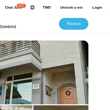
HOT
Chat JuJu
TWD
Unisciti a noi
Login
Ricerca
 Bambini)