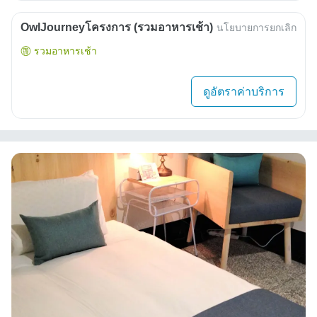
OwlJourneyโครงการ (รวมอาหารเช้า)
นโยบายการยกเลิก
รวมอาหารเช้า
ดูอัตราค่าบริการ