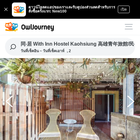
ดาวน์โหลดแอปของเราและรับคูปองส่วนลดสำหรับการ
เปิด
สั่งซื้อครั้งแรก: New100
同‧居 With Inn Hostel Kaohsiung 高雄青年旅館/民宿
วันที่เช็คอิน ~ วันที่เช็คเอาท์
, 2