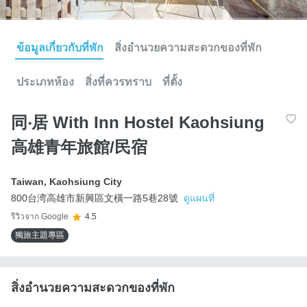
ข้อมูลเกี่ยวกับที่พัก
สิ่งอำนวยความสะดวกของที่พัก
ประเภทห้อง
สิ่งที่ควรทราบ
ที่ตั้ง
同‧居 With Inn Hostel Kaohsiung
高雄青年旅館/民宿
Taiwan
,
Kaohsiung City
800台湾高雄市新興區文橫一路5巷28號
ดูแผนที่
รีวิวจาก Google
4.5
獨旅主題專區
สิ่งอำนวยความสะดวกของที่พัก