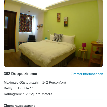
302 Doppelzimmer
Zimmerinformationen
Maximale Gästeanzahl :
1~2 Person(en)
Betttyp :
Double * 1
Raumgröße :
20Square Meters
Zimmerausstattung