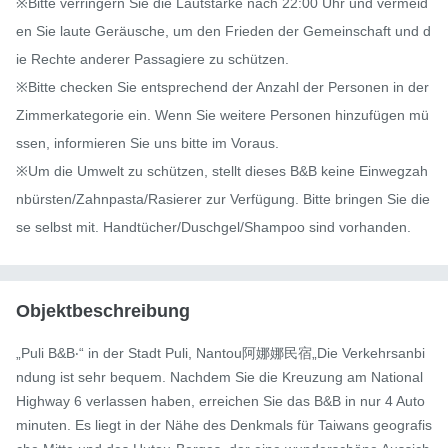
※Bitte verringern Sie die Lautstärke nach 22:00 Uhr und vermeid
en Sie laute Geräusche, um den Frieden der Gemeinschaft und d
ie Rechte anderer Passagiere zu schützen.

※Bitte checken Sie entsprechend der Anzahl der Personen in der 
Zimmerkategorie ein. Wenn Sie weitere Personen hinzufügen mü
ssen, informieren Sie uns bitte im Voraus.

※Um die Umwelt zu schützen, stellt dieses B&B keine Einwegzah
nbürsten/Zahnpasta/Rasierer zur Verfügung. Bitte bringen Sie die
se selbst mit. Handtücher/Duschgel/Shampoo sind vorhanden.
Objektbeschreibung
„Puli B&B‧“ in der Stadt Puli, Nantou阿娜娜民宿„Die Verkehrsanbi
ndung ist sehr bequem. Nachdem Sie die Kreuzung am National 
Highway 6 verlassen haben, erreichen Sie das B&B in nur 4 Auto
minuten. Es liegt in der Nähe des Denkmals für Taiwans geografis