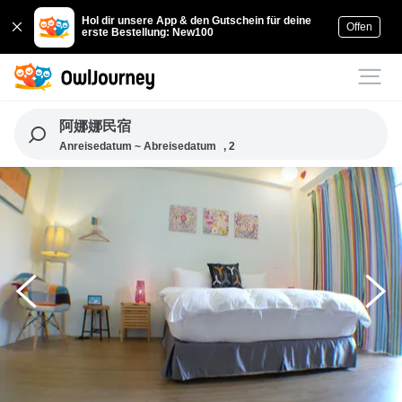
Hol dir unsere App & den Gutschein für deine
Offen
erste Bestellung: New100
阿娜娜民宿
Anreisedatum ~ Abreisedatum
, 2