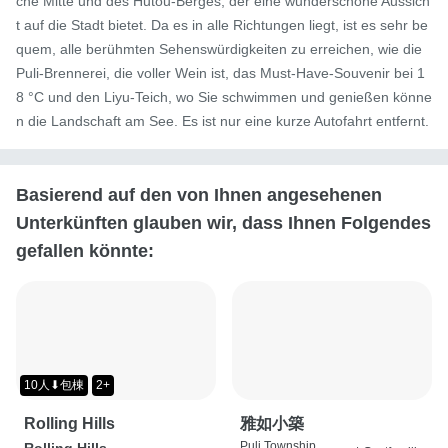
che Mitte und des Hutou-Berges, der eine wunderschöne Aussich
t auf die Stadt bietet. Da es in alle Richtungen liegt, ist es sehr be
quem, alle berühmten Sehenswürdigkeiten zu erreichen, wie die 
Puli-Brennerei, die voller Wein ist, das Must-Have-Souvenir bei 1
8 °C und den Liyu-Teich, wo Sie schwimmen und genießen könne
n die Landschaft am See. Es ist nur eine kurze Autofahrt entfernt.
Basierend auf den von Ihnen angesehenen
Unterkünften glauben wir, dass Ihnen Folgendes
gefallen könnte:
10人⬇包棟
2+
Rolling Hills
雅如小築
Puli Township,
Rolling Hills