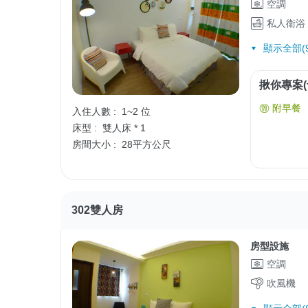
空調
私人衛浴
顯示全部(9
揪你專案(
附早餐
入住人數 :
1~2 位
床型 :
雙人床 * 1
房間大小 :
28平方公尺
302雙人房
房型設施
空調
吹風機