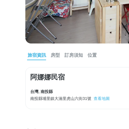
旅宿資訊
房型
訂房須知
位置
阿娜娜民宿
台灣
,
南投縣
南投縣埔里鎮大湳里虎山六街31號
查看地圖