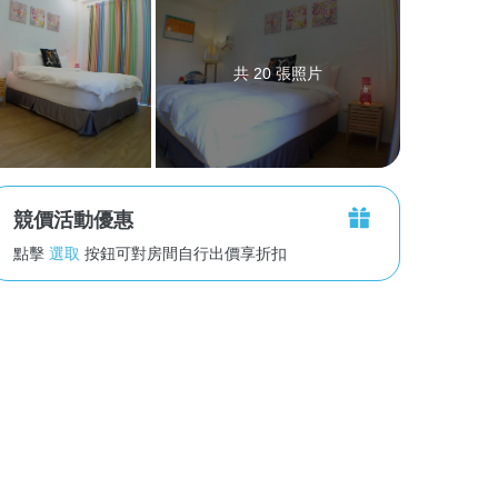
共 20 張照片
競價活動優惠
點擊
選取
按鈕可對房間自行出價享折扣