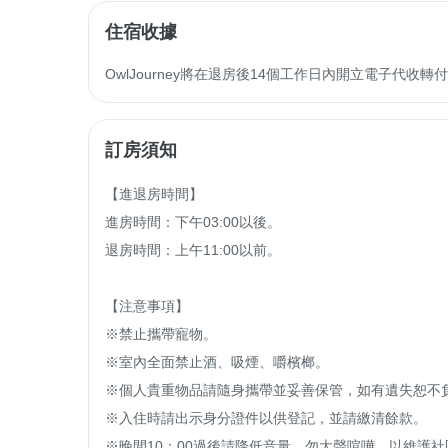
住宿收據
OwlJourney將在退房後14個工作日內開立電子代
訂房須知
【進退房時間】

進房時間：下午03:00以後。

退房時間：上午11:00以前。

【注意事項】

※禁止攜帶寵物。

※室內全面禁止酒、吸煙、嚼檳榔。

※個人貴重物品請隨身攜帶並妥善保管，如有遺失恕不負
※入住時請出示身分證件以供登記，並請繳清餘款。

※晚間10：00過後請降低音量，勿大聲喧嘩，以維護社