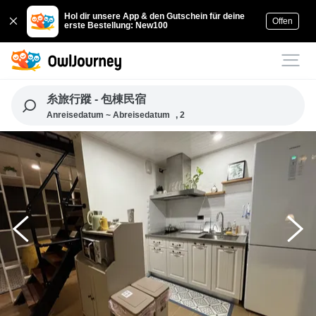
Hol dir unsere App & den Gutschein für deine
Offen
erste Bestellung: New100
糸旅行蹤 - 包棟民宿
Anreisedatum ~ Abreisedatum
, 2