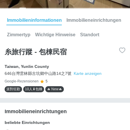
Immobilieninformationen
Immobilieneinrichtungen
Zimmertyp
Wichtige Hinweise
Standort
糸旅行蹤 - 包棟民宿
Taiwan
,
Yunlin County
646台灣雲林縣古坑鄉中山路14之7號
Karte anzeigen
Google-Rezensionen
5
派對狂歡
10人⬇包棟
🔥 New🔥
Immobilieneinrichtungen
beliebte Einrichtungen