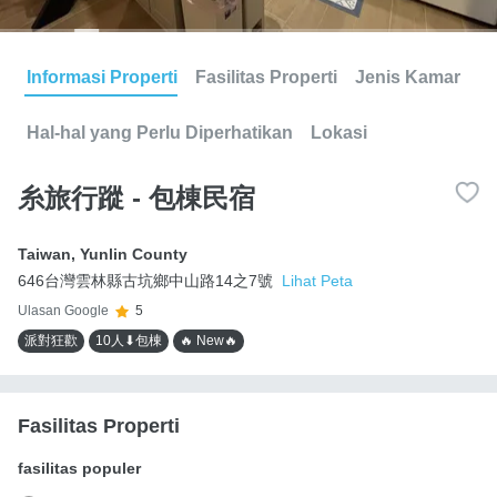
Informasi Properti
Fasilitas Properti
Jenis Kamar
Hal-hal yang Perlu Diperhatikan
Lokasi
糸旅行蹤 - 包棟民宿
Taiwan
,
Yunlin County
646台灣雲林縣古坑鄉中山路14之7號
Lihat Peta
Ulasan Google
5
派對狂歡
10人⬇包棟
🔥 New🔥
Fasilitas Properti
fasilitas populer