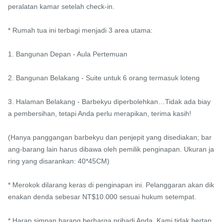
peralatan kamar setelah check-in.

* Rumah tua ini terbagi menjadi 3 area utama:

1. Bangunan Depan - Aula Pertemuan

2. Bangunan Belakang - Suite untuk 6 orang termasuk loteng

3. Halaman Belakang - Barbekyu diperbolehkan…Tidak ada biay
a pembersihan, tetapi Anda perlu merapikan, terima kasih!

(Hanya panggangan barbekyu dan penjepit yang disediakan; bar
ang-barang lain harus dibawa oleh pemilik penginapan. Ukuran ja
ring yang disarankan: 40*45CM)

* Merokok dilarang keras di penginapan ini. Pelanggaran akan dik
enakan denda sebesar NT$10.000 sesuai hukum setempat.

* Harap simpan barang berharga pribadi Anda. Kami tidak bertan