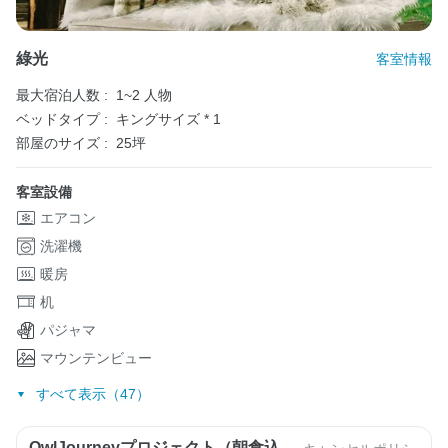
綠光
客室情報
最大宿泊人数 :
1~2 人物
ベッドタイプ :
キングサイズ * 1
部屋のサイズ :
25坪
客室設備
エアコン
洗濯機
暖房
机
パジャマ
マウンテンビュー
すべて表示（47）
OwlJourneyプロジェクト（朝食込