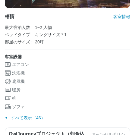
榕情
客室情報
最大宿泊人数 :
1~2 人物
ベッドタイプ :
キングサイズ * 1
部屋のサイズ :
20坪
客室設備
エアコン
洗濯機
扇風機
暖房
机
ソファ
すべて表示（46）
OwlJourneyプロジェクト（朝食込
キャンセルポリシ