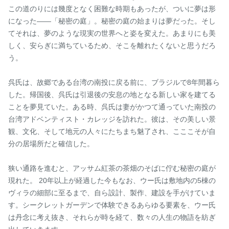
この道のりには幾度となく困難な時期もあったが、ついに夢は形
になった――「秘密の庭」。秘密の庭の始まりは夢だった。そし
てそれは、夢のような現実の世界へと姿を変えた。あまりにも美
しく、安らぎに満ちているため、そこを離れたくないと思うだろ
う。

呉氏は、故郷である台湾の南投に戻る前に、ブラジルで8年間暮ら
した。帰国後、呉氏は引退後の安息の地となる新しい家を建てる
ことを夢見ていた。ある時、呉氏は妻がかつて通っていた南投の
台湾アドベンティスト・カレッジを訪れた。彼は、その美しい景
観、文化、そして地元の人々にたちまち魅了され、こここそが自
分の居場所だと確信した。

狭い通路を進むと、アッサム紅茶の茶畑のそばに佇む秘密の庭が
現れた。 20年以上が経過した今もなお、ウー氏は敷地内の5棟の
ヴィラの細部に至るまで、自ら設計、製作、建設を手がけていま
す。シークレットガーデンで体験できるあらゆる要素を、ウー氏
は丹念に考え抜き、それらが時を経て、数々の人生の物語を紡ぎ