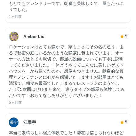
もとてもフレンドリーです。朝食も美味しくて、量もたっぷ
りでした。
1ヶ月前
Amber Liu
5
ロケーションはとても静かで、家もまさにその名の通り、ま
るで秘密の庭にいるかのような静寂に包まれています。オー
ナーの方はとても親切で、部屋の設備についても丁寧に説明
してくださいました。一体どうやってこんなに美しいゲスト
ハウスを一から建てたのか、想像もつきません。献身的な管
理とメンテナンスに心から感謝いたします！お部屋はとても
清潔で、朝食も最高でした！まるでレストランのようでし
た！🥰 次回はぜひまた来て、違うタイプの部屋も体験してみ
たいです！おもてなしありがとうございました！
5ヶ月前
江秉宇
5
本当に素晴らしい宿泊体験でした！滞在は信じられないほど