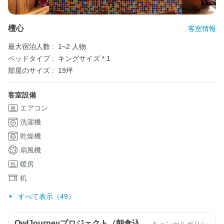
檀心
客室情報
最大宿泊人数 :
1~2 人物
ベッドタイプ :
キングサイズ * 1
部屋のサイズ :
19坪
客室設備
エアコン
洗濯機
乾燥機
扇風機
暖房
机
すべて表示（49）
OwlJourneyプロジェクト（朝食込
キャンセルポリシ