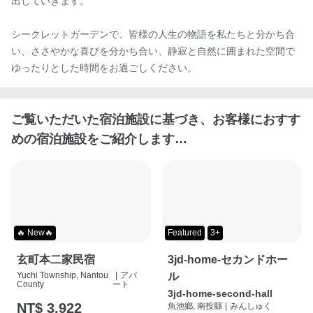
出していきます。

シークレットガーデンで、皆様の人生の物語を私たちと分かち合
い、ささやかな喜びを分かち合い、静寂と自然に囲まれた空間で
ゆったりとした時間をお過ごしください。
ご覧いただいた宿泊施設に基づき、お客様におすす
めの宿泊施設をご紹介します…
🔥 New🔥
Featured
3+
玄町本二家民宿
3jd-home-セカンドホー
Yuchi Township, Nantou
|
アパ
ル
County
ート
3jd-home-second-hall
NT$ 3,922
魚池鄉, 南投縣
|
みんしゅく