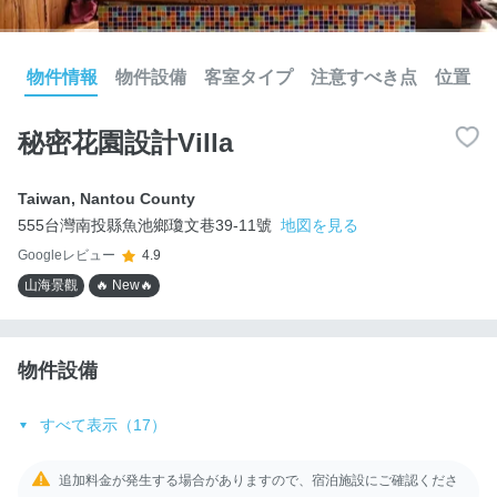
物件情報
物件設備
客室タイプ
注意すべき点
位置
秘密花園設計Villa
Taiwan
,
Nantou County
555台灣南投縣魚池鄉瓊文巷39-11號
地図を見る
Googleレビュー
4.9
山海景觀
🔥 New🔥
物件設備
すべて表示（17）
追加料金が発生する場合がありますので、宿泊施設にご確認くださ