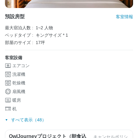
預設房型
客室情報
最大宿泊人数 :
1~2 人物
ベッドタイプ :
キングサイズ * 1
部屋のサイズ :
17坪
客室設備
エアコン
洗濯機
乾燥機
扇風機
暖房
机
すべて表示（48）
OwlJourneyプロジェクト（朝食込
キャンセルポリシ