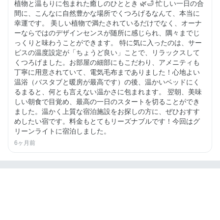
植物と温もりに包まれた癒しのひととき 🌿🛁 忙しい一日の合
間に、こんなに自然豊かな場所でくつろげるなんて、本当に
幸運です。 美しい植物で満たされているだけでなく、オーナ
ーならではのデザインセンスが随所に感じられ、隅々までじ
っくりと味わうことができます。 特に気に入ったのは、サー
ビスの温度設定が「ちょうど良い」ことで、リラックスして
くつろげました。お部屋の細部にもこだわり、アメニティも
丁寧に用意されていて、電気毛布までありました！心地よい
温浴（バスタブと暖房が最高です）の後、温かいベッドにく
るまると、何とも言えない温かさに包まれます。 翌朝、美味
しい朝食で目覚め、最高の一日のスタートを切ることができ
ました。温かく上質な宿泊施設をお探しの方に、ぜひおすす
めしたい宿です。料金もとてもリーズナブルです！今回はグ
リーンライトに宿泊しました。
6ヶ月前