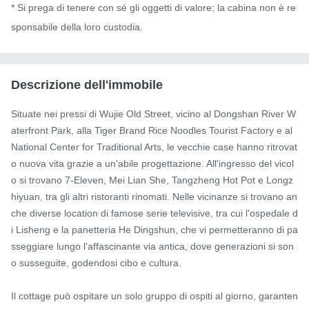
* Si prega di tenere con sé gli oggetti di valore; la cabina non è re
sponsabile della loro custodia.
Descrizione dell'immobile
Situate nei pressi di Wujie Old Street, vicino al Dongshan River W
aterfront Park, alla Tiger Brand Rice Noodles Tourist Factory e al 
National Center for Traditional Arts, le vecchie case hanno ritrovat
o nuova vita grazie a un'abile progettazione. All'ingresso del vicol
o si trovano 7-Eleven, Mei Lian She, Tangzheng Hot Pot e Longz
hiyuan, tra gli altri ristoranti rinomati. Nelle vicinanze si trovano an
che diverse location di famose serie televisive, tra cui l'ospedale d
i Lisheng e la panetteria He Dingshun, che vi permetteranno di pa
sseggiare lungo l'affascinante via antica, dove generazioni si son
o susseguite, godendosi cibo e cultura.

Il cottage può ospitare un solo gruppo di ospiti al giorno, garanten