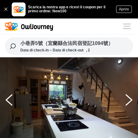
Scarica la nostra app e ricevi il coupon per il
Aprire
primo ordine: New100
小巷弄5號（宜蘭縣合法民宿登記1094號）
Data di check-in ~ Data di check-out
, 2