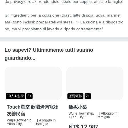
do privacy e relax, rendendolo ideale per coppie, amici e famiglie.

Gli ingredienti per la colazione (toast, latte di soia, uova, marmell
ata) sono inclusi: preparateli voi stessi! ✨ La cucina è a disposizio
ne, ma vi preghiamo di lavarla e riporla correttamente!
Lo sapevi? Ultimamente tutti stanno
guardando...
10人⬇包棟
3+
派對狂歡
2+
Touch星空 歡唱烤肉寵物
甄妮小築
友善民宿
Wujie Township,
|
Alloggio in
Yilan City
famiglia
Wujie Township,
|
Alloggio in
Yilan City
famiglia
NT$ 12,987