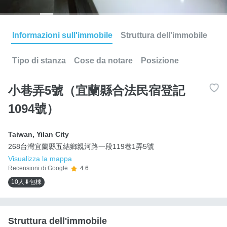
Informazioni sull'immobile
Struttura dell'immobile
Tipo di stanza
Cose da notare
Posizione
小巷弄5號（宜蘭縣合法民宿登記
1094號）
Taiwan
,
Yilan City
268台灣宜蘭縣五結鄉親河路一段119巷1弄5號
Visualizza la mappa
Recensioni di Google
4.6
10人⬇包棟
Struttura dell'immobile