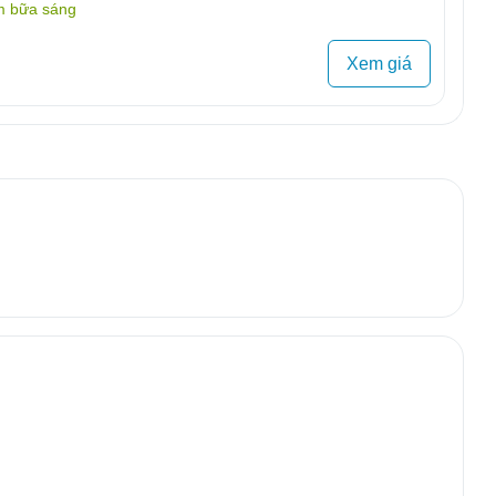
m bữa sáng
Xem giá