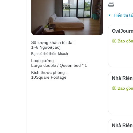
Hiển thị tấ
OwlJour
Bao gồ
Số lượng khách tối đa :
1~6 Người(các)
Bạn có thể thêm khách
Loại giường :
Large double / Queen bed * 1
Kích thước phòng :
10Square Footage
Nhà Riên
Bao gồ
Nhà Riên