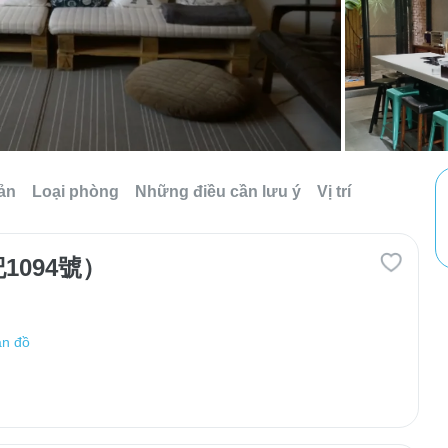
sản
Loại phòng
Những điều cần lưu ý
Vị trí
094號）
n đồ