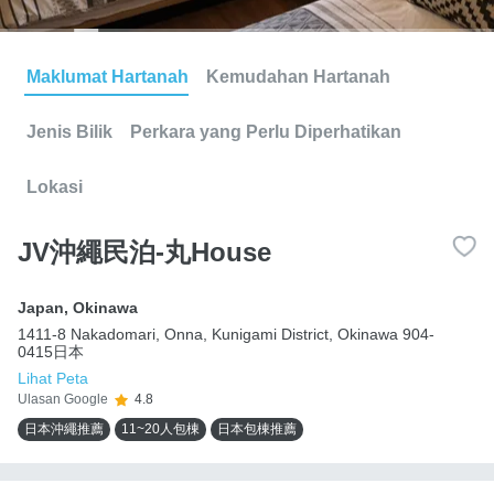
Maklumat Hartanah
Kemudahan Hartanah
Jenis Bilik
Perkara yang Perlu Diperhatikan
Lokasi
JV沖繩民泊-丸House
Japan
,
Okinawa
1411-8 Nakadomari, Onna, Kunigami District, Okinawa 904-
0415日本
Lihat Peta
Ulasan Google
4.8
日本沖繩推薦
11~20人包棟
日本包棟推薦