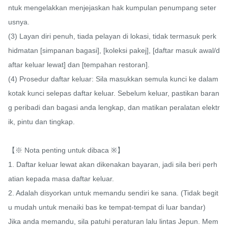
ntuk mengelakkan menjejaskan hak kumpulan penumpang seter
usnya.

(3) Layan diri penuh, tiada pelayan di lokasi, tidak termasuk perk
hidmatan [simpanan bagasi], [koleksi pakej], [daftar masuk awal/d
aftar keluar lewat] dan [tempahan restoran].

(4) Prosedur daftar keluar: Sila masukkan semula kunci ke dalam 
kotak kunci selepas daftar keluar. Sebelum keluar, pastikan baran
g peribadi dan bagasi anda lengkap, dan matikan peralatan elektr
ik, pintu dan tingkap.

【※ Nota penting untuk dibaca ※】

1. Daftar keluar lewat akan dikenakan bayaran, jadi sila beri perh
atian kepada masa daftar keluar.

2. Adalah disyorkan untuk memandu sendiri ke sana. (Tidak begit
u mudah untuk menaiki bas ke tempat-tempat di luar bandar)

Jika anda memandu, sila patuhi peraturan lalu lintas Jepun. Mem