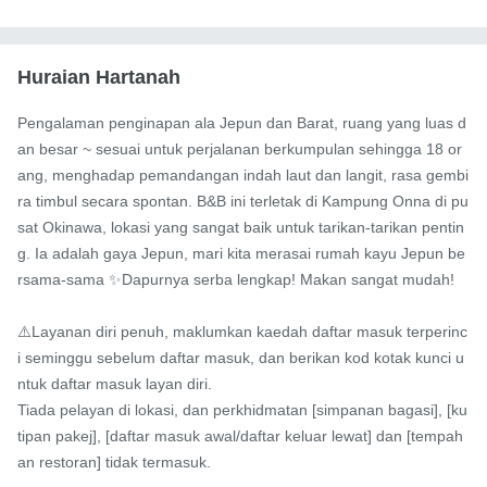
Huraian Hartanah
Pengalaman penginapan ala Jepun dan Barat, ruang yang luas d
an besar ~ sesuai untuk perjalanan berkumpulan sehingga 18 or
ang, menghadap pemandangan indah laut dan langit, rasa gembi
ra timbul secara spontan. B&B ini terletak di Kampung Onna di pu
sat Okinawa, lokasi yang sangat baik untuk tarikan-tarikan pentin
g. Ia adalah gaya Jepun, mari kita merasai rumah kayu Jepun be
rsama-sama ✨Dapurnya serba lengkap! Makan sangat mudah!

⚠️Layanan diri penuh, maklumkan kaedah daftar masuk terperinc
i seminggu sebelum daftar masuk, dan berikan kod kotak kunci u
ntuk daftar masuk layan diri.

Tiada pelayan di lokasi, dan perkhidmatan [simpanan bagasi], [ku
tipan pakej], [daftar masuk awal/daftar keluar lewat] dan [tempah
an restoran] tidak termasuk.