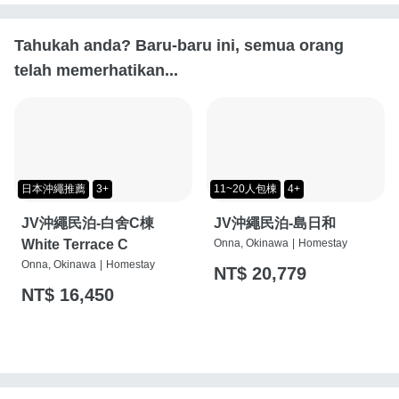
Tahukah anda? Baru-baru ini, semua orang
telah memerhatikan...
日本沖繩推薦
3+
11~20人包棟
4+
JV沖繩民泊-白舍C棟
JV沖繩民泊-島日和
White Terrace C
Onna, Okinawa
|
Homestay
Onna, Okinawa
|
Homestay
NT$ 20,779
NT$ 16,450