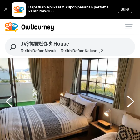
Dapatkan Aplikasi & kupon pesanan pertama
Buka
kami: New100
JV沖繩民泊-丸House
Tarikh Daftar Masuk ~ Tarikh Daftar Keluar
, 2