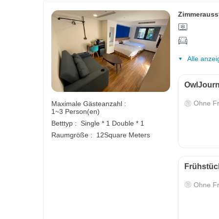
Zimmerauss
Alle anzei
OwlJourn
Ohne Fr
Maximale Gästeanzahl :
1~3 Person(en)
Betttyp :
Single * 1
Double * 1
Raumgröße :
12Square Meters
Frühstück
Ohne Fr