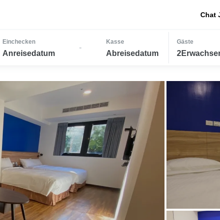
Chat 
Einchecken
Kasse
Gäste
-
Anreisedatum
Abreisedatum
2Erwachsen