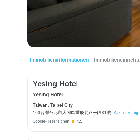
Immobilieninformationen
Immobilieneinrich
Yesing Hotel
Yesing Hotel
Taiwan
,
Taipei City
103台灣台北市大同區重慶北路一段61號
Karte anzeig
Google-Rezensionen
4.5