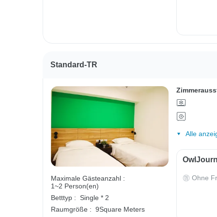
Standard-TR
Zimmerauss
Alle anzei
OwlJourn
Ohne Fr
Maximale Gästeanzahl :
1~2 Person(en)
Betttyp :
Single * 2
Raumgröße :
9Square Meters