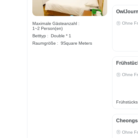
OwlJourn
Ohne Fr
Maximale Gästeanzahl :
1~2 Person(en)
Betttyp :
Double * 1
Raumgröße :
9Square Meters
Frühstück
Ohne Fr
Frühstücksp
Cheongsa
Ohne Fr