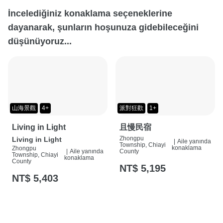
İncelediğiniz konaklama seçeneklerine
dayanarak, şunların hoşunuza gidebileceğini
düşünüyoruz...
山海景觀
4+
派對狂歡
1+
Living in Light
且慢民宿
Zhongpu
Living in Light
|
Aile yanında
Township, Chiayi
konaklama
Zhongpu
County
|
Aile yanında
Township, Chiayi
konaklama
County
NT$ 5,195
NT$ 5,403