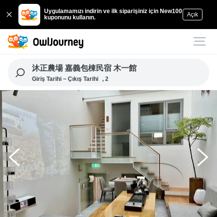
Uygulamamızı indirin ve ilk siparişiniz için New100
Açık
kuponunu kullanın.
沐正農場 嘉義包棟民宿 木一館
Giriş Tarihi ~ Çıkış Tarihi
, 2