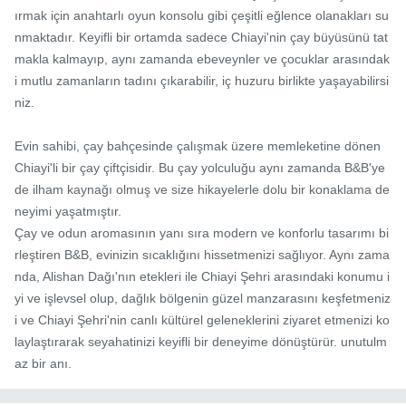
ırmak için anahtarlı oyun konsolu gibi çeşitli eğlence olanakları su
nmaktadır. Keyifli bir ortamda sadece Chiayi'nin çay büyüsünü tat
makla kalmayıp, aynı zamanda ebeveynler ve çocuklar arasındak
i mutlu zamanların tadını çıkarabilir, iç huzuru birlikte yaşayabilirsi
niz.

Evin sahibi, çay bahçesinde çalışmak üzere memleketine dönen 
Chiayi'li bir çay çiftçisidir. Bu çay yolculuğu aynı zamanda B&B'ye 
de ilham kaynağı olmuş ve size hikayelerle dolu bir konaklama de
neyimi yaşatmıştır.

Çay ve odun aromasının yanı sıra modern ve konforlu tasarımı bi
rleştiren B&B, evinizin sıcaklığını hissetmenizi sağlıyor. Aynı zama
nda, Alishan Dağı'nın etekleri ile Chiayi Şehri arasındaki konumu i
yi ve işlevsel olup, dağlık bölgenin güzel manzarasını keşfetmeniz
i ve Chiayi Şehri'nin canlı kültürel geleneklerini ziyaret etmenizi ko
laylaştırarak seyahatinizi keyifli bir deneyime dönüştürür. unutulm
az bir anı.