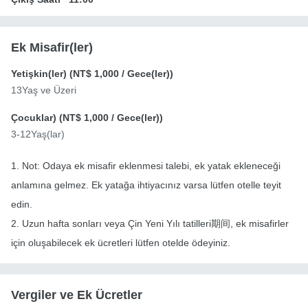
Ek Misafir(ler)
Yetişkin(ler) (
NT$ 1,000
/ Gece(ler))
13Yaş ve Üzeri
Çocuklar) (
NT$ 1,000
/ Gece(ler))
3-12Yaş(lar)
1. Not: Odaya ek misafir eklenmesi talebi, ek yatak ekleneceği
anlamına gelmez. Ek yatağa ihtiyacınız varsa lütfen otelle teyit
edin.
2. Uzun hafta sonları veya Çin Yeni Yılı tatilleri期间, ek misafirler
için oluşabilecek ek ücretleri lütfen otelde ödeyiniz.
Vergiler ve Ek Ücretler