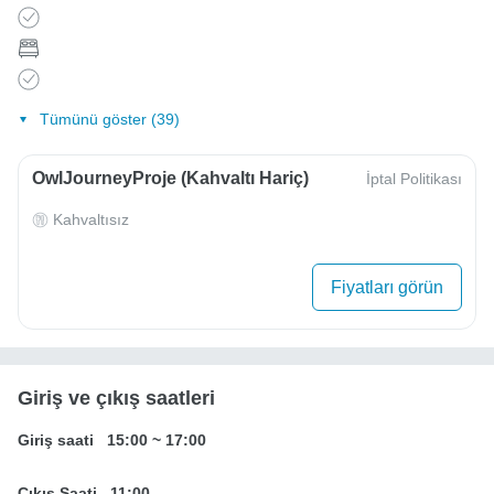
Tümünü göster (39)
OwlJourneyProje (Kahvaltı Hariç)
İptal Politikası
Kahvaltısız
Fiyatları görün
Giriş ve çıkış saatleri
Giriş saati
15:00
~
17:00
Çıkış Saati
11:00