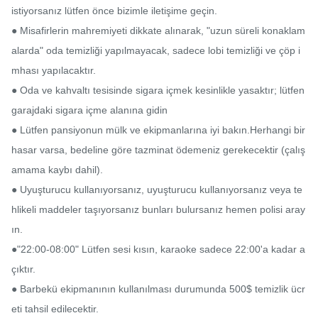
istiyorsanız lütfen önce bizimle iletişime geçin.

● Misafirlerin mahremiyeti dikkate alınarak, "uzun süreli konaklam
alarda" oda temizliği yapılmayacak, sadece lobi temizliği ve çöp i
mhası yapılacaktır.

● Oda ve kahvaltı tesisinde sigara içmek kesinlikle yasaktır; lütfen 
garajdaki sigara içme alanına gidin

● Lütfen pansiyonun mülk ve ekipmanlarına iyi bakın.Herhangi bir 
hasar varsa, bedeline göre tazminat ödemeniz gerekecektir (çalış
amama kaybı dahil).

● Uyuşturucu kullanıyorsanız, uyuşturucu kullanıyorsanız veya te
hlikeli maddeler taşıyorsanız bunları bulursanız hemen polisi aray
ın.

●"22:00-08:00" Lütfen sesi kısın, karaoke sadece 22:00'a kadar a
çıktır.

● Barbekü ekipmanının kullanılması durumunda 500$ temizlik ücr
eti tahsil edilecektir.
