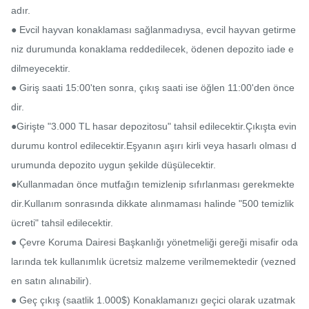
adır.

● Evcil hayvan konaklaması sağlanmadıysa, evcil hayvan getirme
niz durumunda konaklama reddedilecek, ödenen depozito iade e
dilmeyecektir.

● Giriş saati 15:00'ten sonra, çıkış saati ise öğlen 11:00'den önce
dir.

●Girişte "3.000 TL hasar depozitosu" tahsil edilecektir.Çıkışta evin 
durumu kontrol edilecektir.Eşyanın aşırı kirli veya hasarlı olması d
urumunda depozito uygun şekilde düşülecektir.

●Kullanmadan önce mutfağın temizlenip sıfırlanması gerekmekte
dir.Kullanım sonrasında dikkate alınmaması halinde "500 temizlik 
ücreti" tahsil edilecektir.

● Çevre Koruma Dairesi Başkanlığı yönetmeliği gereği misafir oda
larında tek kullanımlık ücretsiz malzeme verilmemektedir (vezned
en satın alınabilir).

● Geç çıkış (saatlik 1.000$) Konaklamanızı geçici olarak uzatmak 