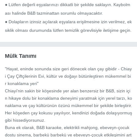
● Lütfen değerli eşyalarınızı dikkatli bir şekilde saklayın. Kaybolm
ası halinde B&B tazminattan sorumlu olmayacaktır.

● Dolapların izinsiz açılarak eşyalara erişilmesine izin verilmez, ek
siklik olması durumunda lütfen temizlik görevlisiyle iletişime geçin.
Mülk Tanımı
"Hayat, eninde sonunda size geri dönecek olan çay gibidir - Chiay
i Çay Çiftçilerinin Evi, kültür ve doğayı bütünleştiren mükemmel bi
r konaklama yeri"

Chiayi'nin sakin bir köşesinde yer alan benzersiz bir B&B, sizin içi
n hikaye dolu bir konaklama deneyimi yaratmak için yerel tarzı, ko
naklama ve çay kültürünün özünü mükemmel bir şekilde birleştirir. 
Her köşeden çay kokusu yayılıyor, kendinizi doğada dolaşıyormuş 
gibi hissediyorsunuz.

Buna ek olarak, B&B karaoke, elektrikli mahjong, ebeveyn-çocuk 
dostu sinema, barbekü barbekü ve ebeveyn-çocuk etkileşimini art