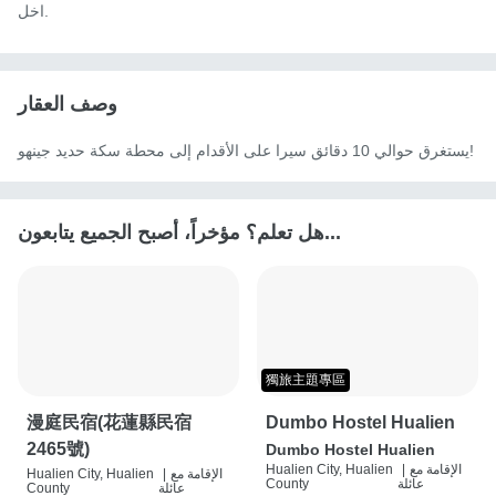
اخل.
وصف العقار
يستغرق حوالي 10 دقائق سيرا على الأقدام إلى محطة سكة حديد جينهو!
هل تعلم؟ مؤخراً، أصبح الجميع يتابعون...
獨旅主題專區
漫庭民宿(花蓮縣民宿
Dumbo Hostel Hualien
2465號)
Dumbo Hostel Hualien
الإقامة مع
|
Hualien City, Hualien
الإقامة مع
|
Hualien City, Hualien
عائلة
County
عائلة
County