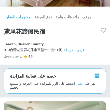
موقع
ملاحظات هامة
نوع الغرفة
معلومات العقار
鳶尾花渡假民宿
Taiwan
,
Hualien County
عرض الخريطة
970台灣花蓮縣花蓮市富裕十一街81號
4.6
مراجعات جوجل
خصم على فعالية المزايدة
انقر على
يختار
اضغط على الزر للمزايدة على الغرفة واستمتع
بخصم.