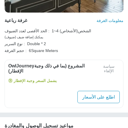
غرفة رباعية
معلومات الغرفة
1~4 الشخص(الأشخاص)
الحد الأقصى لعدد الضيوف :
يمكنك إضافة ضيف (ضيوف)
Double * 2
نوع السرير :
6Square Meters
حجم الغرفة :
OwlJourneyالمشروع (بما في ذلك وجبة
سياسة
الإلغاء
الإفطار)
يشمل السعر وجبة الإفطار
اطلع على الأسعار
مواعيد تسجيل الوصول والمغادرة