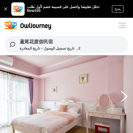
حمّل تطبيقنا واحصل على قسيمة خصم لأول طلب:
يفتح
New100
鳶尾花渡假民宿
, 2
تاريخ تسجيل الوصول ~ تاريخ المغادرة