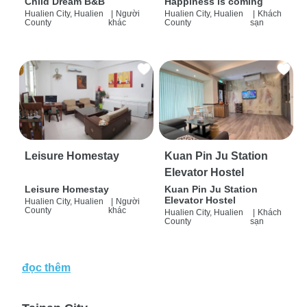
Child Dream B&B
Happiness is coming
Hualien City, Hualien
|
Người
Hualien City, Hualien
|
Khách
County
khác
County
sạn
Leisure Homestay
Kuan Pin Ju Station
Elevator Hostel
Leisure Homestay
Kuan Pin Ju Station
Elevator Hostel
Hualien City, Hualien
|
Người
County
khác
Hualien City, Hualien
|
Khách
County
sạn
đọc thêm