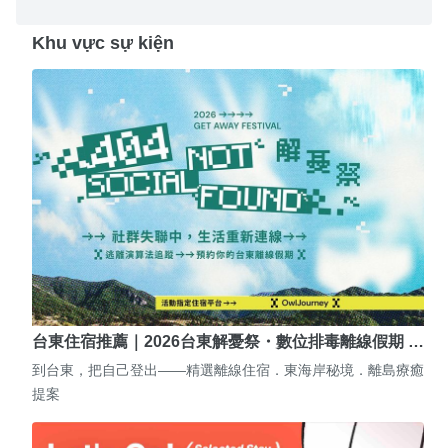
Khu vực sự kiện
台東住宿推薦｜2026台東解憂祭・數位排毒離線假期 …
到台東，把自己登出——精選離線住宿．東海岸秘境．離島療癒
提案