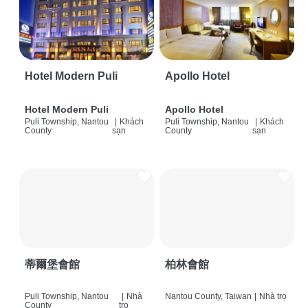
Hotel Modern Puli
Apollo Hotel
Hotel Modern Puli
Apollo Hotel
Puli Township, Nantou
|
Khách
Puli Township, Nantou
|
Khách
County
sạn
County
sạn
蒂爾堡會館
柏林會館
Puli Township, Nantou
|
Nhà
Nantou County, Taiwan
|
Nhà trọ
County
trọ