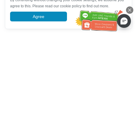
By continuing without changing your cookie settings, we assume you
agree to this. Please read our cookie policy to find out more.
Agree
More information
Hỗ trợ dịch vụ khách hàng
Hãy gọi cho chúng tôi：
+886-2-6610-0183
(Thân thiện với
người cao tuổi)
Số fax：
+886-2-6610-0185
Giờ làm việc：
Các ngày trong tuần 10:00 ~ 18:30