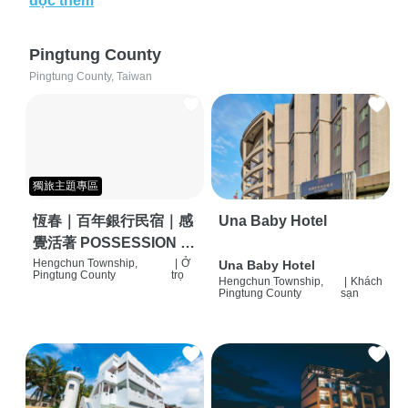
đọc thêm
Pingtung County
Pingtung County, Taiwan
獨旅主題專區
恆春｜百年銀行民宿｜感
Una Baby Hotel
覺活著 POSSESSION |
背包客棧 | 恆春必住特色
Hengchun Township,
|
Ở
Una Baby Hotel
Pingtung County
trọ
Hengchun Township,
|
Khách
旅店 | HOSTEL |
Pingtung County
sạn