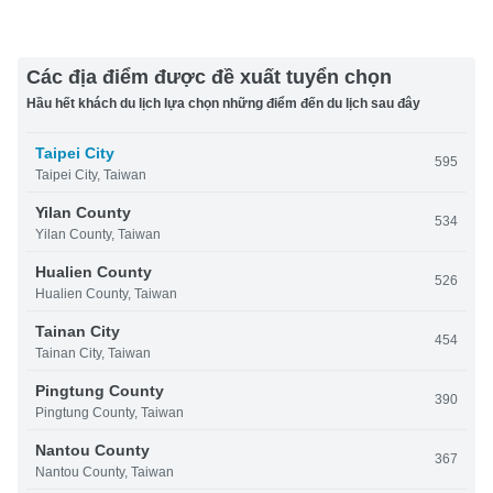
Các địa điểm được đề xuất tuyển chọn
Hầu hết khách du lịch lựa chọn những điểm đến du lịch sau đây
Taipei City
595
Taipei City, Taiwan
Yilan County
534
Yilan County, Taiwan
Hualien County
526
Hualien County, Taiwan
Tainan City
454
Tainan City, Taiwan
Pingtung County
390
Pingtung County, Taiwan
Nantou County
367
Nantou County, Taiwan