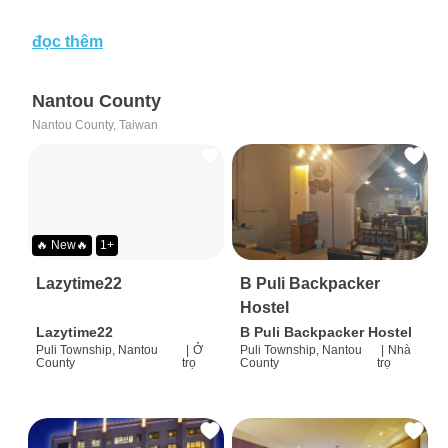
đọc thêm
Nantou County
Nantou County, Taiwan
🔥 New🔥
1+
Lazytime22
B Puli Backpacker
Hostel
Lazytime22
B Puli Backpacker Hostel
Puli Township, Nantou
|
Ở
Puli Township, Nantou
|
Nhà
County
trọ
County
trọ