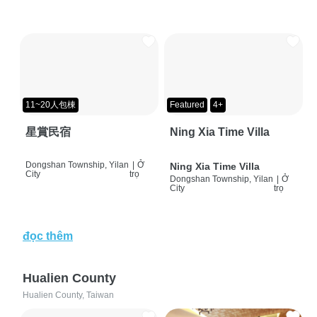
11~20人包棟
Featured
4+
星賞民宿
Ning Xia Time Villa
Dongshan Township, Yilan
|
Ở
Ning Xia Time Villa
City
trọ
Dongshan Township, Yilan
|
Ở
City
trọ
đọc thêm
Hualien County
Hualien County, Taiwan