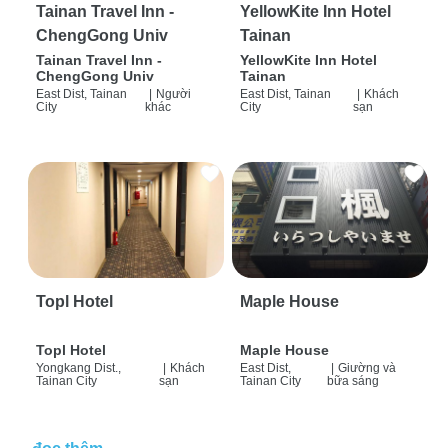
Tainan Travel Inn -
YellowKite Inn Hotel
ChengGong Univ
Tainan
Tainan Travel Inn -
YellowKite Inn Hotel
ChengGong Univ
Tainan
East Dist, Tainan
|
Người
East Dist, Tainan
|
Khách
City
khác
City
sạn
Topl Hotel
Maple House
Topl Hotel
Maple House
Yongkang Dist.,
|
Khách
East Dist,
|
Giường và
Tainan City
sạn
Tainan City
bữa sáng