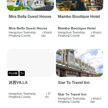
Mira Bella Guest House
Mambo Boutique Hotel
Mira Bella Guest House
Mambo Boutique Hotel
Hengchun Township,
|
Khách
Hengchun Township,
|
Khách
Pingtung County
sạn
Pingtung County
sạn
Pool🛟
3+
沐西VILLA
Star To Travel Inn
Hengchun Township,
|
Ở
Star To Travel Inn
Pingtung County
trọ
Hengchun Township,
|
Khách
Pingtung County
sạn