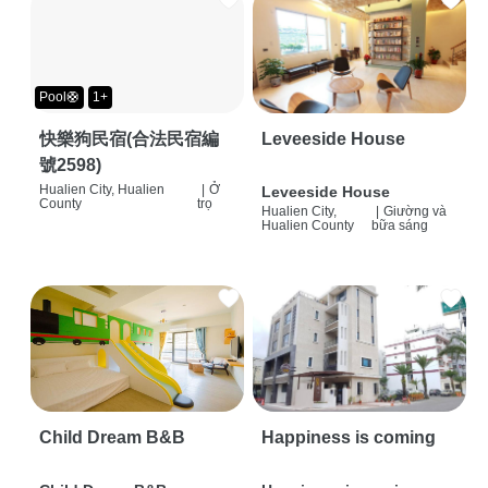
Pool🛟
1+
快樂狗民宿(合法民宿編
Leveeside House
號2598)
Hualien City, Hualien
|
Ở
Leveeside House
County
trọ
Hualien City,
|
Giường và
Hualien County
bữa sáng
Child Dream B&B
Happiness is coming