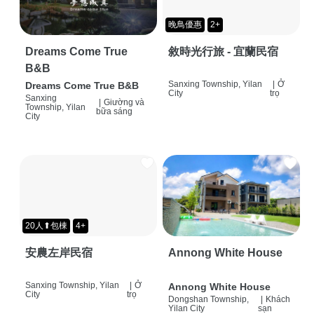
晚鳥優惠
2+
Dreams Come True
敘時光行旅 - 宜蘭民宿
B&B
Sanxing Township, Yilan
|
Ở
Dreams Come True B&B
City
trọ
Sanxing
|
Giường và
Township, Yilan
bữa sáng
City
20人⬆包棟
4+
安農左岸民宿
Annong White House
Sanxing Township, Yilan
|
Ở
Annong White House
City
trọ
Dongshan Township,
|
Khách
Yilan City
sạn