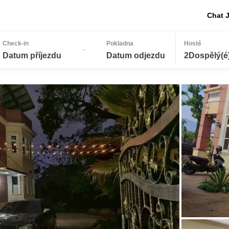
Chat 
Check-in
Pokladna
Hosté
-
Datum příjezdu
Datum odjezdu
2Dospělý(é) 