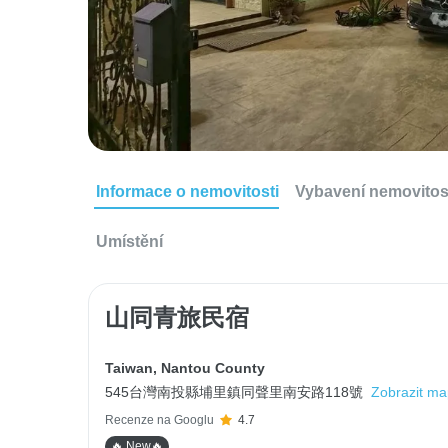
Informace o nemovitosti
Vybavení nemovitos
Umístění
山同青旅民宿
Taiwan
,
Nantou County
545台灣南投縣埔里鎮同聲里南安路118號
Zobrazit m
Recenze na Googlu
4.7
🔥 New🔥