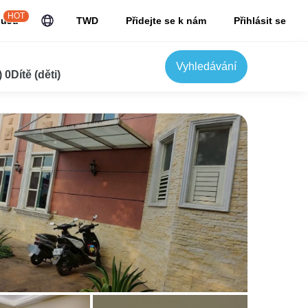
HOT
JuJu
TWD
Přidejte se k nám
Přihlásit se
Vyhledávání
0Dítě (děti)