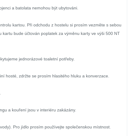
ojenci a batolata nemohou být ubytováni.

trolu kartou. Při odchodu z hostelu si prosím vezměte s sebou 
 kartu bude účtován poplatek za výměnu karty ve výši 500 NT
kytujeme jednorázové toaletní potřeby.

iní hosté, zdržte se prosím hlasitého hluku a konverzace.



u a kouření jsou v interiéru zakázány.

é vody). Pro jídlo prosím používejte společenskou místnost.
