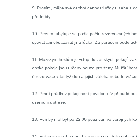
9. Prosím, mějte své osobní cennosti vždy u sebe a 
předměty.

10. Prosím, ubytujte se podle počtu rezervovaných hos
spávat ani obsazovat jiná lůžka. Za porušení bude úč
11. Mužským hostům je vstup do ženských pokojů zak
enské pokoje jsou určeny pouze pro ženy. Mužští hosté
é rezervace v tentýž den a jejich záloha nebude vrácen
12. Praní prádla v pokoji není povoleno. V případě po
ušárnu na střeše.

13. Fén by měl být po 22:00 používán ve veřejných kou
14. Pokojová služba není k dispozici pro delší pobyty