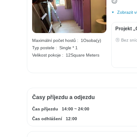
Zobrazit v
Projekt 
Bez sní
Maximální počet hostů :
1Osoba(y)
Typ postele :
Single * 1
Velikost pokoje :
12Square Meters
Časy příjezdu a odjezdu
Čas příjezdu
14:00
~
24:00
Čas odhlášení
12:00