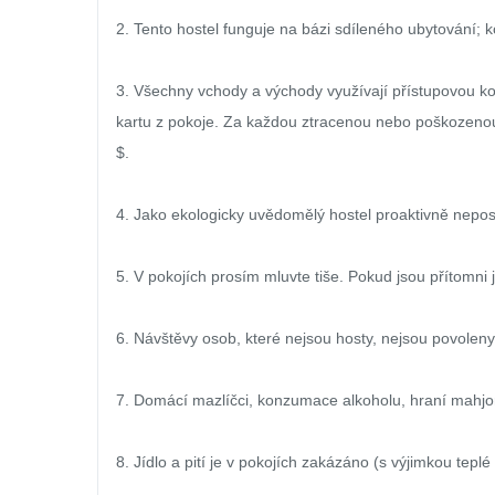
2. Tento hostel funguje na bázi sdíleného ubytování; k
3. Všechny vchody a východy využívají přístupovou kon
kartu z pokoje. Za každou ztracenou nebo poškozenou
$.

4. Jako ekologicky uvědomělý hostel proaktivně nepos
5. V pokojích prosím mluvte tiše. Pokud jsou přítomni j
6. Návštěvy osob, které nejsou hosty, nejsou povoleny.
7. Domácí mazlíčci, konzumace alkoholu, hraní mahjong
8. Jídlo a pití je v pokojích zakázáno (s výjimkou tepl