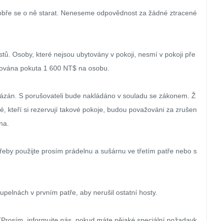
dobře se o ně starat. Neneseme odpovědnost za žádné ztracené 
tů. Osoby, které nejsou ubytovány v pokoji, nesmí v pokoji pře
tována pokuta 1 600 NT$ na osobu.

ázán. S porušovateli bude nakládáno v souladu se zákonem. Ž
, kteří si rezervují takové pokoje, budou považováni za zrušen
a.

třeby použijte prosím prádelnu a sušárnu ve třetím patře nebo s
pelnách v prvním patře, aby nerušil ostatní hosty.

. (Prosím, informujte nás, pokud máte nějaké speciální požadavk