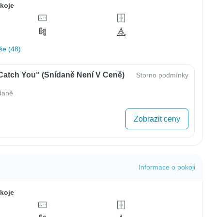
koje
še (48)
„Catch You“ (Snídaně Není V Ceně)
Storno podmínky
daně
Zobrazit ceny
Informace o pokoji
koje