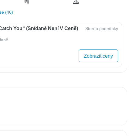
še (46)
„Catch You“ (Snídaně Není V Ceně)
Storno podmínky
daně
Zobrazit ceny