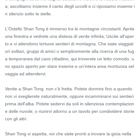
a, ascoltiamo insieme il canto degli uccelli e ci riposiamo insieme i
n silenzio sotto le stelle.

L'Ostello Shan Tong è immerso tra le montagne circostanti. Aprite 
una finestra e vedrete una distesa di verde infinita; Uscite all'aper
to e vi attendono tortuosi sentieri di montagna. Che siate viaggiat
ori solitari, gruppi di amici o semplicemente alla ricerca di una fug
a temporanea dal caos cittadino, qui troverete un letto comodo, u
no spazio aperto per stare insieme e un'intera area montuosa sel
vaggia ad attendervi.

Venite a Shan Tong: non c'è fretta. Potete dormire fino a quando 
non vi sveglierete naturalmente, oppure incamminarvi sui sentieri 
prima dell'alba. Potete sedervi da soli in silenziosa contemplazion
e delle nuvole, o riunirvi attorno a un tavolo per condividere storie 
con gli altri.

Shan Tong vi aspetta, voi che siete pronti a trovare la gioia nella 