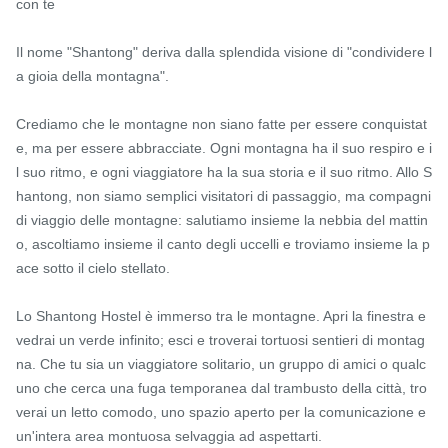
con te

Il nome "Shantong" deriva dalla splendida visione di "condividere l
a gioia della montagna".

Crediamo che le montagne non siano fatte per essere conquistat
e, ma per essere abbracciate. Ogni montagna ha il suo respiro e i
l suo ritmo, e ogni viaggiatore ha la sua storia e il suo ritmo. Allo S
hantong, non siamo semplici visitatori di passaggio, ma compagni 
di viaggio delle montagne: salutiamo insieme la nebbia del mattin
o, ascoltiamo insieme il canto degli uccelli e troviamo insieme la p
ace sotto il cielo stellato.

Lo Shantong Hostel è immerso tra le montagne. Apri la finestra e 
vedrai un verde infinito; esci e troverai tortuosi sentieri di montag
na. Che tu sia un viaggiatore solitario, un gruppo di amici o qualc
uno che cerca una fuga temporanea dal trambusto della città, tro
verai un letto comodo, uno spazio aperto per la comunicazione e 
un'intera area montuosa selvaggia ad aspettarti.
