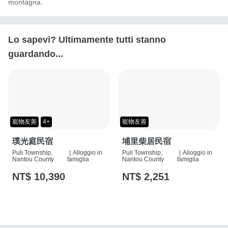
montagna.
Lo sapevi? Ultimamente tutti stanno
guardando...
寵物友善
4+
寵物友善
璞光庭民宿
埔里柴居民宿
Puli Township,
|
Alloggio in
Puli Township,
|
Alloggio in
Nantou County
famiglia
Nantou County
famiglia
NT$ 10,390
NT$ 2,251