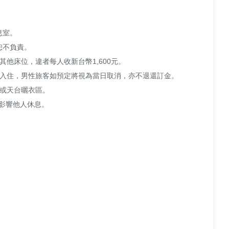
室。

不負責。

他床位，違者每人收新台幣1,600元。

性入住，男性旅客如預定將視為當日取消，亦不退還訂金。

或天台曬衣區。

免影響他人休息。
