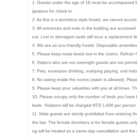
1. Guests under the age of 18 must be accompanied by 
ignature for check-in.

2. As this is a dormitory-style hostel, we cannot accom
3. All entrances and exits in the building are accesse
out. Lost or damaged cards will incur a replacement f
4. We are an eco-friendly hostel. Disposable amenities
5. Please keep noise levels low in the rooms. Refrain f
6. Visitors who are not overnight guests are not permit
7. Pets, excessive drinking, mahjong playing, and indoo
8. No eating inside the rooms (water is allowed). Plea
9. Please keep your valuables with you at all times. The
10. Please occupy only the number of beds you have b
beds. Violators will be charged NTD 1,600 per person.

11. Male guests are strictly prohibited from entering th
the law. The female dormitory is for female guests onl
ng will be treated as a same-day cancellation and the d