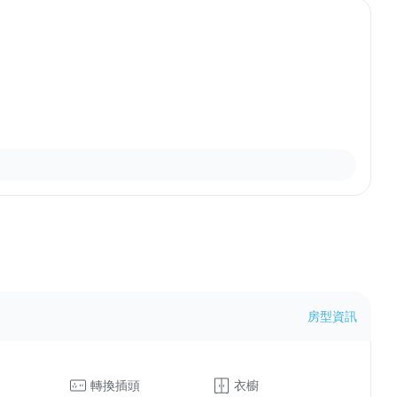
房型資訊
轉換插頭
衣櫥