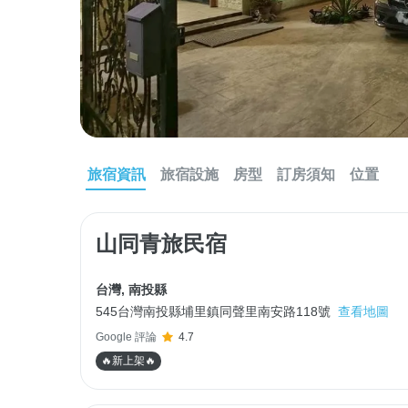
旅宿資訊
旅宿設施
房型
訂房須知
位置
山同青旅民宿
台灣
,
南投縣
545台灣南投縣埔里鎮同聲里南安路118號
查看地圖
Google 評論
4.7
🔥新上架🔥