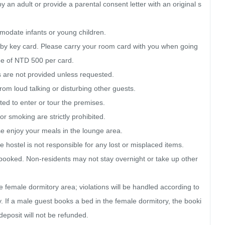
an adult or provide a parental consent letter with an original s
modate infants or young children.

d by key card. Please carry your room card with you when going 
ee of NTD 500 per card.

 are not provided unless requested.

rom loud talking or disturbing other guests.

ted to enter or tour the premises.

r smoking are strictly prohibited.

se enjoy your meals in the lounge area.

 hostel is not responsible for any lost or misplaced items.

ooked. Non-residents may not stay overnight or take up other 
e female dormitory area; violations will be handled according to 
y. If a male guest books a bed in the female dormitory, the booki
eposit will not be refunded.
