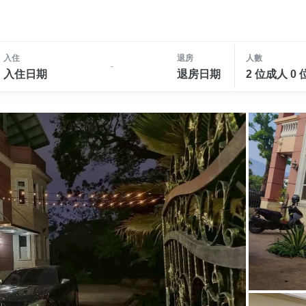
入住
退房
人數
-
入住日期
退房日期
2 位成人 0