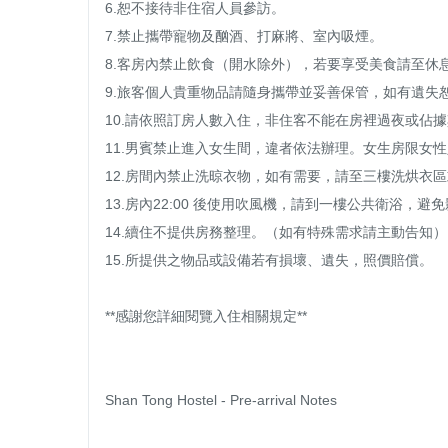
6.恕不接待非住宿人員參訪。

7.禁止攜帶寵物及酗酒、打麻將、室內吸煙。

8.客房內禁止飲食（開水除外），若要享受美食請至休息
9.旅客個人貴重物品請隨身攜帶並妥善保管，如有遺失恕
10.請依照訂房人數入住，非住客不能在房裡過夜或佔據其
11.男賓禁止進入女生間，違者依法辦理。女生房限女
12.房間內禁止洗晾衣物，如有需要，請至三樓洗烘衣區
13.房內22:00 後使用吹風機，請到一樓公共衛浴，避
14.續住不提供房務整理。（如有特殊需求請主動告知）

15.所提供之物品或設備若有損壞、遺失，照價賠償。

**感謝您詳細閱覽入住相關規定**

Shan Tong Hostel - Pre-arrival Notes
