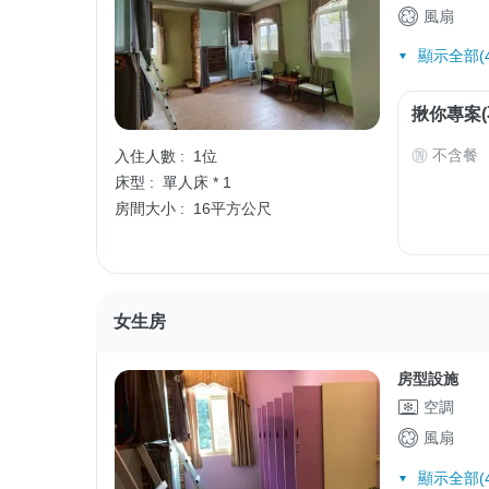
風扇
顯示全部(4
揪你專案(
不含餐
入住人數 :
1位
床型 :
單人床 * 1
房間大小 :
16平方公尺
女生房
房型設施
空調
風扇
顯示全部(4