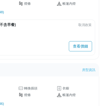
燈條
帳篷內燈
8)
不含早餐)
取消政策
查看價錢
房型資訊
轉換插頭
衣櫥
燈條
帳篷內燈
6)