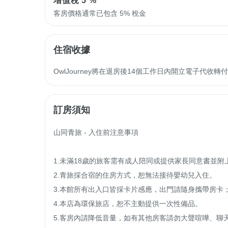
增值稅
5 %
客房價格通常已包含 5% 稅金
住宿收據
OwlJourney將在退房後14個工作日內開立電子代
訂房須知
山同青旅 - 入住前注意事項

1.未滿18歲的旅客需有成人陪同或提供家長同意書並附
2.青旅採合宿的住房方式，恕無法接待嬰幼兒入住。

3.本館所有出入口皆採卡片感應，出門請隨身攜帶房卡；
4.本店為環保旅店，恕不主動提供一次性備品。

5.客房內請降低音量，如有其他房客請勿大聲喧嘩、聊天