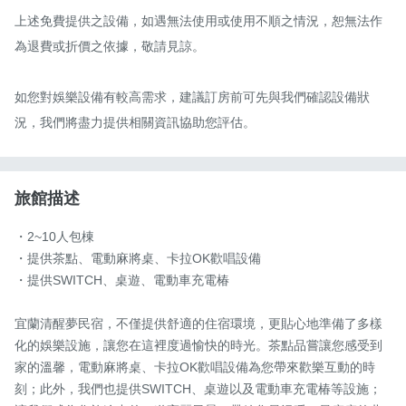
上述免費提供之設備，如遇無法使用或使用不順之情況，恕無法作
為退費或折價之依據，敬請見諒。

如您對娛樂設備有較高需求，建議訂房前可先與我們確認設備狀
況，我們將盡力提供相關資訊協助您評估。
旅館描述
・2~10人包棟

・提供茶點、電動麻將桌、卡拉OK歡唱設備

・提供SWITCH、桌遊、電動車充電椿

宜蘭清醒夢民宿，不僅提供舒適的住宿環境，更貼心地準備了多樣
化的娛樂設施，讓您在這裡度過愉快的時光。茶點品嘗讓您感受到
家的溫馨，電動麻將桌、卡拉OK歡唱設備為您帶來歡樂互動的時
刻；此外，我們也提供SWITCH、桌遊以及電動車充電椿等設施；