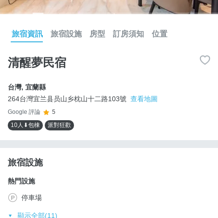
旅宿資訊
旅宿設施
房型
訂房須知
位置
清醒夢民宿
台灣
,
宜蘭縣
264台灣宜兰县员山乡枕山十二路103號
查看地圖
Google 評論
5
10人⬇包棟
派對狂歡
旅宿設施
熱門設施
停車場
顯示全部(11)