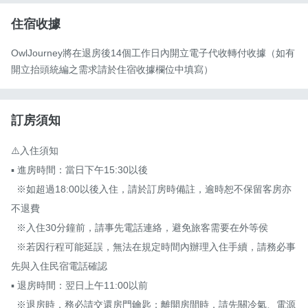
住宿收據
OwlJourney將在退房後14個工作日內開立電子代收轉付收據（如有
開立抬頭統編之需求請於住宿收據欄位中填寫）
訂房須知
⚠️入住須知

▪ 進房時間：當日下午15:30以後

  ※如超過18:00以後入住，請於訂房時備註，逾時恕不保留客房亦
不退費

  ※入住30分鐘前，請事先電話連絡，避免旅客需要在外等侯

  ※若因行程可能延誤，無法在規定時間內辦理入住手續，請務必事
先與入住民宿電話確認

▪ 退房時間：翌日上午11:00以前

  ※退房時，務必請交還房門鑰匙；離開房間時，請先關冷氣、電源
