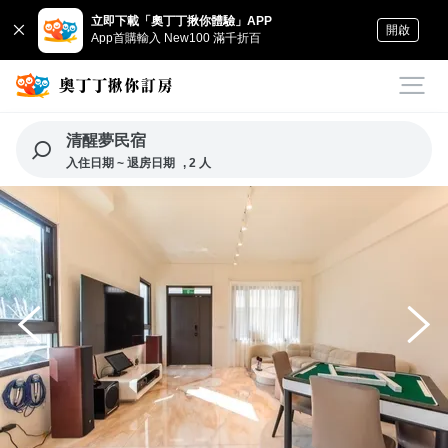
立即下載「奧丁丁揪你體驗」APP
開啟
App首購輸入 New100 滿千折百
清醒夢民宿
入住日期 ~ 退房日期
, 2 人