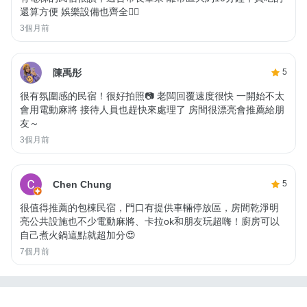
還算方便 娛樂設備也齊全👍🏼
3個月前
陳禹彤
5
很有氛圍感的民宿！很好拍照📷 老闆回覆速度很快 一開始不太
會用電動麻將 接待人員也趕快來處理了 房間很漂亮會推薦給朋
友～
3個月前
Chen Chung
5
很值得推薦的包棟民宿，門口有提供車輛停放區，房間乾淨明
亮公共設施也不少電動麻將、卡拉ok和朋友玩超嗨！廚房可以
自己煮火鍋這點就超加分😍
7個月前