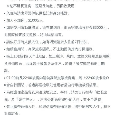
  ※恕不延長退房，視延長時數，另酌收費用

▪ 入住時請出示證件以供登記和身分核對。

▪ 加人不加床，$1000/人。

▪ 如需使用電動麻將桌，須在報到時，由民宿現場收押金$3000元，
退房時檢查沒問題後，將由民宿退還。

▪ 請依訂房時人數入住，如有增減請於入住前7日告知。

▪ 如續住期間，為保旅客隱私，不主動提供房內打掃服務。

▪ 晚上10點到隔天早上8點，禁止喧譁、烤肉、放煙火鞭炮及使用擴
音設備擾民，若違規干擾鄰居及住戶，將依「發展觀光條例」開
罰。

▪ 07:00前及22:00後房內請勿高聲交談或奔跑，晚上22:00後卡拉O
K會自行關閉，若遭鄰居檢舉則使用者需自行承擔裁罰後果。

▪ 為維護住宿品質及周邊環境安全、寧靜，請勿自行攜帶『歡唱設
備』及『爆竹煙火』，違者否則民宿得拒絕入住，並不予退費

▪ 禁止攜帶寵物入住，如您仍攜帶寵物到來，將拒絕房客入住，恕不
退還訂金。
