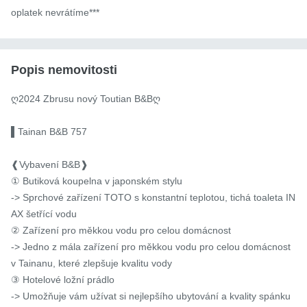
oplatek nevrátíme***
Popis nemovitosti
ღ2024 Zbrusu nový Toutian B&Bღ

▌Tainan B&B 757

❰Vybavení B&B❱

① Butiková koupelna v japonském stylu

-> Sprchové zařízení TOTO s konstantní teplotou, tichá toaleta IN
AX šetřící vodu

② Zařízení pro měkkou vodu pro celou domácnost

-> Jedno z mála zařízení pro měkkou vodu pro celou domácnost 
v Tainanu, které zlepšuje kvalitu vody

③ Hotelové ložní prádlo

-> Umožňuje vám užívat si nejlepšího ubytování a kvality spánku
