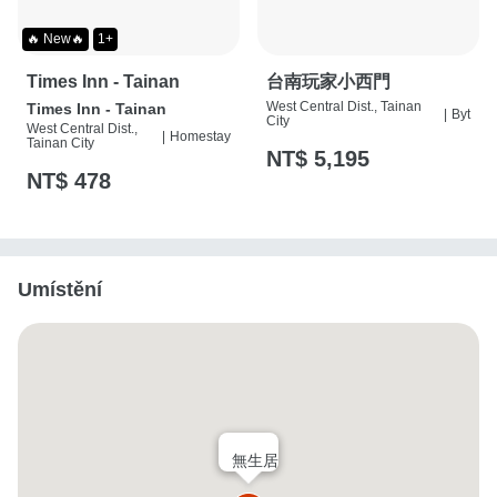
🔥 New🔥
1+
Times Inn - Tainan
台南玩家小西門
West Central Dist., Tainan
Times Inn - Tainan
|
Byt
City
West Central Dist.,
|
Homestay
Tainan City
NT$ 5,195
NT$ 478
Umístění
無生居