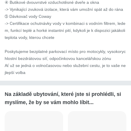
④ Butikové dvouvrstvé vzduchotěsné dveře a okna

-> Vynikající zvuková izolace, která vám umožní spát až do rána

➄ Dávkovač vody Coway

-> Certifikace ochutnávky vody v kombinaci s vodním filtrem, lede
m, funkcí teplé a horké instantní pití, kdykoli je k dispozici jakákoli 
teplota vody, kterou chcete

Poskytujeme bezplatné parkovací místo pro motocykly, vysokoryc
hlostní bezdrátovou síť, odpočinkovou kancelářskou zónu

Ať už se jedná o volnočasovou nebo služební cestu, je to vaše ne
jlepší volba
Na základě ubytování, které jste si prohlédli, si
myslíme, že by se vám mohlo líbit...