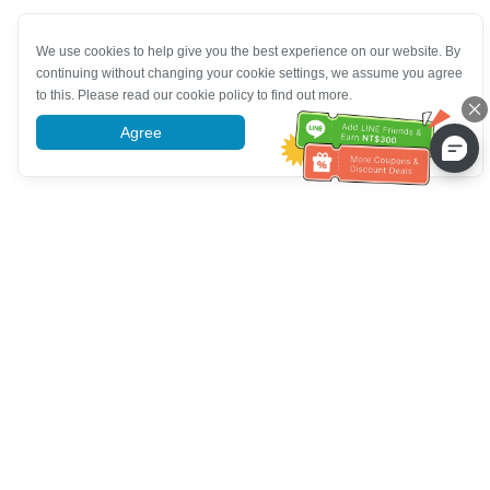
We use cookies to help give you the best experience on our website. By
continuing without changing your cookie settings, we assume you agree
to this. Please read our cookie policy to find out more.
Agree
More information
Pomoc se zákaznickým servisem
Zavolejte nám：
+886-2-6610-0183
(Vhodné pro seniory)
Číslo faxu：
+886-2-6610-0185
Úřední hodiny：
Všední dny 10:00 ~ 18:30
Skupina OwlTing