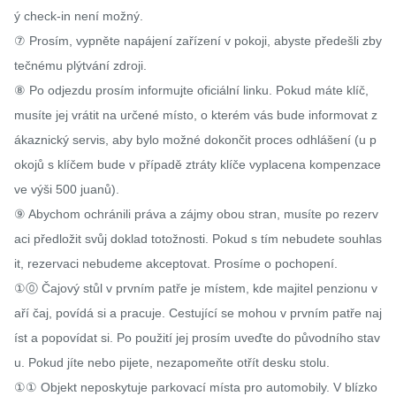
ý check-in není možný.

⑦ Prosím, vypněte napájení zařízení v pokoji, abyste předešli zby
tečnému plýtvání zdroji.

⑧ Po odjezdu prosím informujte oficiální linku. Pokud máte klíč, 
musíte jej vrátit na určené místo, o kterém vás bude informovat z
ákaznický servis, aby bylo možné dokončit proces odhlášení (u p
okojů s klíčem bude v případě ztráty klíče vyplacena kompenzace 
ve výši 500 juanů).

⑨ Abychom ochránili práva a zájmy obou stran, musíte po rezerv
aci předložit svůj doklad totožnosti. Pokud s tím nebudete souhlas
it, rezervaci nebudeme akceptovat. Prosíme o pochopení.

①⓪ Čajový stůl v prvním patře je místem, kde majitel penzionu v
aří čaj, povídá si a pracuje. Cestující se mohou v prvním patře naj
íst a popovídat si. Po použití jej prosím uveďte do původního stav
u. Pokud jíte nebo pijete, nezapomeňte otřít desku stolu.

①① Objekt neposkytuje parkovací místa pro automobily. V blízko