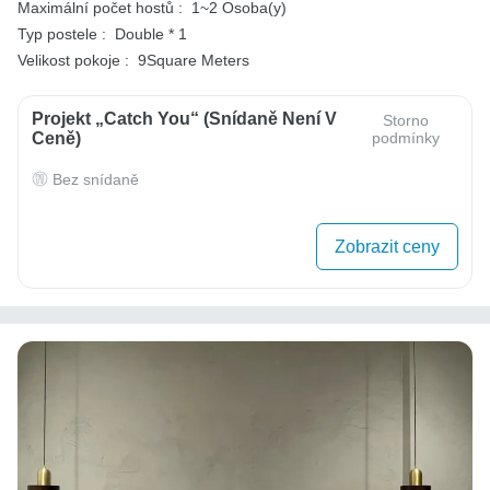
Maximální počet hostů :
1~2 Osoba(y)
Typ postele :
Double * 1
Velikost pokoje :
9Square Meters
Projekt „Catch You“ (Snídaně Není V
Storno
Ceně)
podmínky
Bez snídaně
Zobrazit ceny