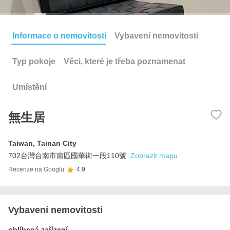
Informace o nemovitosti
Vybavení nemovitosti
Typ pokoje
Věci, které je třeba poznamenat
Umístění
無生居
Taiwan
,
Tainan City
702台灣台南市南區國華街一段110號
Zobrazit mapu
Recenze na Googlu
4.9
Vybavení nemovitosti
oblíbená zařízení