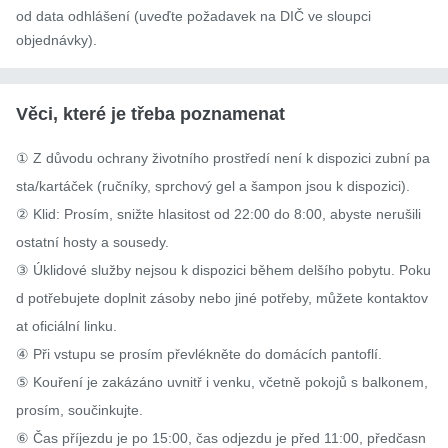
od data odhlášení (uveďte požadavek na DIČ ve sloupci
objednávky).
Věci, které je třeba poznamenat
① Z důvodu ochrany životního prostředí není k dispozici zubní pa
sta/kartáček (ručníky, sprchový gel a šampon jsou k dispozici).

② Klid: Prosím, snižte hlasitost od 22:00 do 8:00, abyste nerušili 
ostatní hosty a sousedy.

③ Úklidové služby nejsou k dispozici během delšího pobytu. Poku
d potřebujete doplnit zásoby nebo jiné potřeby, můžete kontaktov
at oficiální linku.

④ Při vstupu se prosím převlékněte do domácích pantoflí.

⑤ Kouření je zakázáno uvnitř i venku, včetně pokojů s balkonem, 
prosím, součinkujte.

⑥ Čas příjezdu je po 15:00, čas odjezdu je před 11:00, předčasn