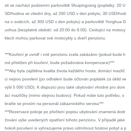
sti se nachází podzemní parkoviště Shuipingzang (poplatky: 20 U
SD/hodina ve všední dny, až 200 USD v den pobytu; 30 USD/hodi
na o svátcích, až 300 USD v den pobytu) a parkoviště Yonghua G
uohua (bezplatné období: od 20:00 do 8:00). Cestující na motocy
klech mohou parkovat své motocykly u dveří penzionu.

***Kouření je uvnitř i vně penzionu zcela zakázáno (pokud bude h
ost přistižen při kouření, bude požadována kompenzace)***

***Aby byla zajištěna kvalita života každého hosta, domácí mazlíč
ci nejsou povoleni (po odhalení bude účtován poplatek za úklid ve 
výši 5 000 USD). K dispozici jsou také ubytování vhodné pro dom
ácí mazlíčky (mimo stejnou budovu). Pokud máte tuto potřebu, o
braťte se prosím na personál zákaznického servisu***

***Rezervace pokoje po přečtení popisu ubytování znamená dodr
žování výše uvedených opatření tohoto penzionu. V případě jaké
hokoli porušení si vyhrazujeme právo odmítnout hostovi pobyt a p