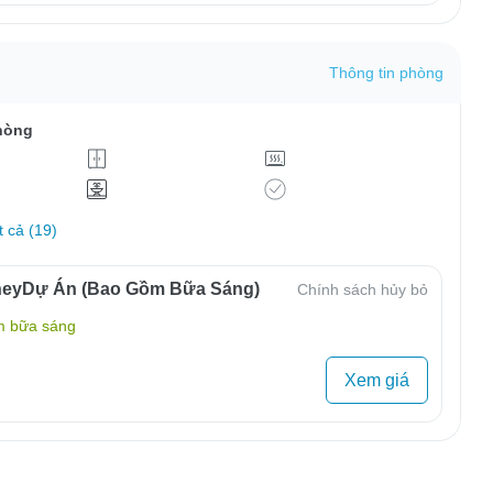
Thông tin phòng
hòng
t cả (19)
neyDự Án (Bao Gồm Bữa Sáng)
Chính sách hủy bỏ
m bữa sáng
Xem giá