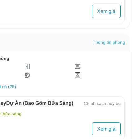
Xem giá
Thông tin phòng
hòng
t cả (29)
neyDự Án (Bao Gồm Bữa Sáng)
Chính sách hủy bỏ
m bữa sáng
Xem giá