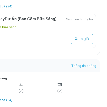
t cả (24)
neyDự Án (Bao Gồm Bữa Sáng)
Chính sách hủy bỏ
m bữa sáng
Xem giá
Thông tin phòng
hòng
t cả (24)