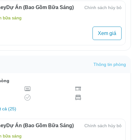
neyDự Án (Bao Gồm Bữa Sáng)
Chính sách hủy bỏ
m bữa sáng
Xem giá
Thông tin phòng
hòng
t cả (25)
neyDự Án (Bao Gồm Bữa Sáng)
Chính sách hủy bỏ
m bữa sáng