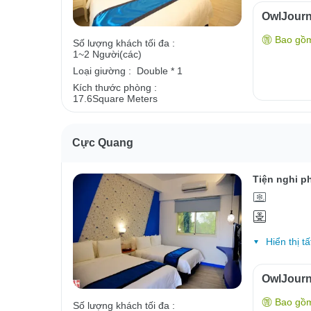
OwlJour
Bao gồ
Số lượng khách tối đa :
1~2 Người(các)
Loại giường :
Double * 1
Kích thước phòng :
17.6Square Meters
Cực Quang
Tiện nghi p
Hiển thị tấ
OwlJour
Bao gồ
Số lượng khách tối đa :