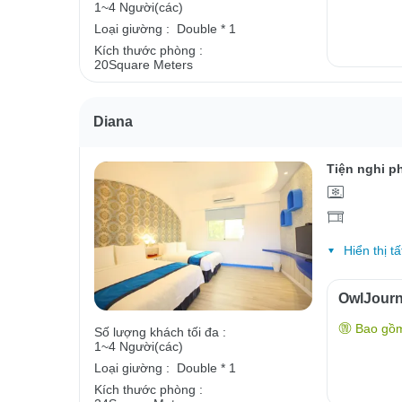
1~4 Người(các)
Loại giường :
Double * 1
Kích thước phòng :
20Square Meters
Diana
Tiện nghi p
Hiển thị tấ
OwlJour
Bao gồ
Số lượng khách tối đa :
1~4 Người(các)
Loại giường :
Double * 1
Kích thước phòng :