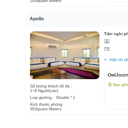
24Square Meters
Apollo
Tiện nghi p
Hiển thị tấ
OwlJour
Bao gồ
Số lượng khách tối đa :
1~8 Người(các)
Loại giường :
Double * 1
Kích thước phòng :
35Square Meters