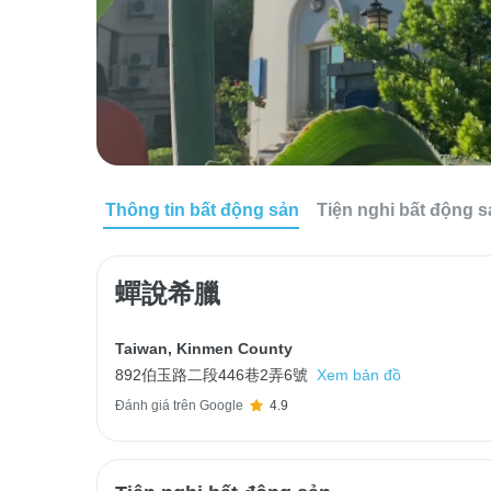
Thông tin bất động sản
Tiện nghi bất động 
蟬說希臘
Taiwan
,
Kinmen County
892伯玉路二段446巷2弄6號
Xem bản đồ
Đánh giá trên Google
4.9