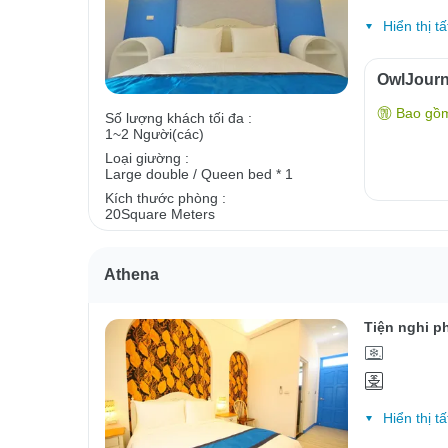
Hiển thị tấ
OwlJour
Bao gồ
Số lượng khách tối đa :
1~2 Người(các)
Loại giường :
Large double / Queen bed * 1
Kích thước phòng :
20Square Meters
Athena
Tiện nghi p
Hiển thị tấ