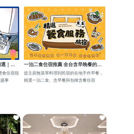
精選｜…
一泊二食住宿推薦 全台含早晚餐的…
博覽會住宿指
從主廚無菜單料理到民宿的在地手作早餐，
期盛事
精選一泊二食、含早餐與包棟含餐住宿