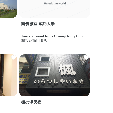
南筑雅室-成功大學
Tainan Travel Inn - ChengGong Univ
東區, 台南市
|
其他
楓の湯民宿