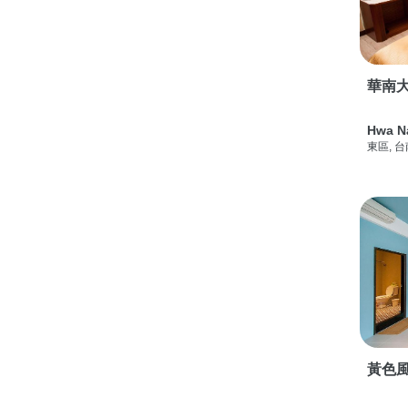
華南
Hwa N
東區, 
黃色