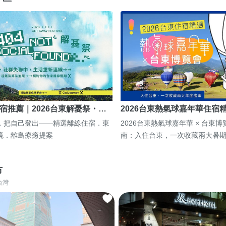
宿推薦｜2026台東解憂祭・…
2026台東熱氣球嘉年華住宿
，把自己登出——精選離線住宿．東
2026台東熱氣球嘉年華 × 台東
境．離島療癒提案
南：入住台東，一次收藏兩大暑
市
台灣