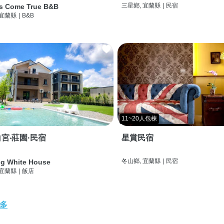
三星鄉, 宜蘭縣
|
民宿
s Come True B&B
 宜蘭縣
|
B&B
11~20人包棟
宮‧莊園·民宿
星賞民宿
冬山鄉, 宜蘭縣
|
民宿
g White House
 宜蘭縣
|
飯店
多