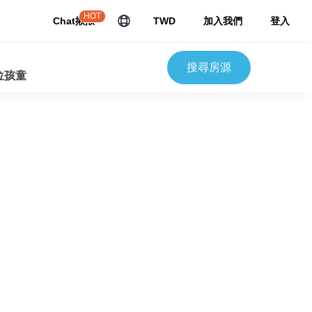
HOT
Chat揪揪
TWD
加入我們
登入
搜尋房源
 位孩童