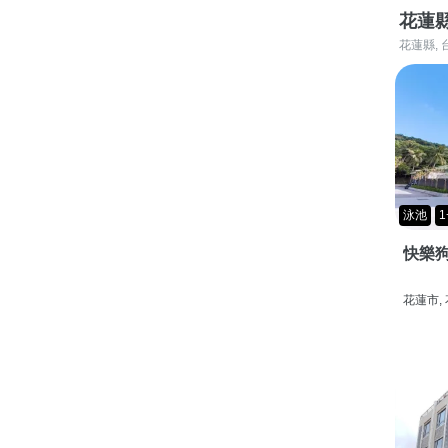
花蓮
花蓮縣, 
泳池
1
快樂狗
花蓮市,