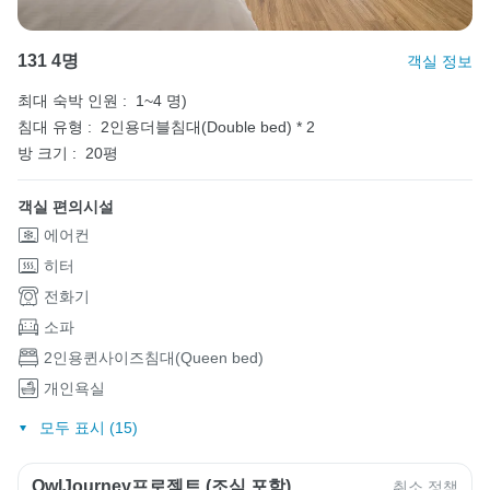
131 4명
객실 정보
최대 숙박 인원 :
1~4 명)
침대 유형 :
2인용더블침대(Double bed) * 2
방 크기 :
20평
객실 편의시설
에어컨
히터
전화기
소파
2인용퀸사이즈침대(Queen bed)
개인욕실
모두 표시 (15)
OwlJourney프로젝트 (조식 포함)
취소 정책