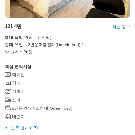
121 4명
객실 정보
최대 숙박 인원 :
1~4 명)
침대 유형 :
2인용더블침대(Double bed) * 2
방 크기 :
20평
객실 편의시설
에어컨
히터
전화기
소파
2인용퀸사이즈침대(Queen bed)
베란다
모두 표시 (17)