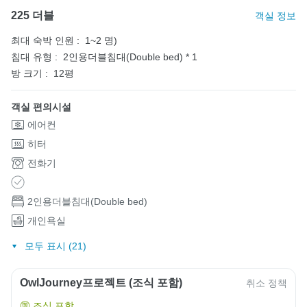
225 더블
객실 정보
최대 숙박 인원 :
1~2 명)
침대 유형 :
2인용더블침대(Double bed) * 1
방 크기 :
12평
객실 편의시설
에어컨
히터
전화기
2인용더블침대(Double bed)
개인욕실
모두 표시 (21)
OwlJourney프로젝트 (조식 포함)
취소 정책
조식 포함