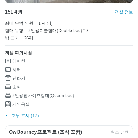
151 4명
객실 정보
최대 숙박 인원 :
1~4 명)
침대 유형 :
2인용더블침대(Double bed) * 2
방 크기 :
26평
객실 편의시설
에어컨
히터
전화기
소파
2인용퀸사이즈침대(Queen bed)
개인욕실
모두 표시 (17)
OwlJourney프로젝트 (조식 포함)
취소 정책