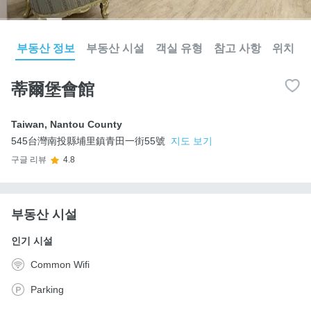
부동산 정보
부동산 시설
객실 유형
참고 사항
위치
蒂爾堡會館
Taiwan
,
Nantou County
545台灣南投縣埔里鎮青田一街55號
지도 보기
구글 리뷰
4.8
부동산 시설
인기 시설
Common Wifi
Parking